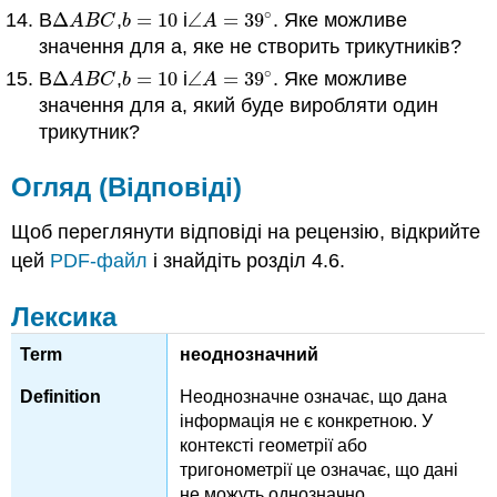
∘
В
Δ
,
=
10
і
∠
=
39
. Яке можливе
Δ
A
B
C
b
=
10
∠
A
=
39
∘
A
B
C
b
A
значення для a, яке не створить трикутників?
∘
В
Δ
,
=
10
і
∠
=
39
. Яке можливе
Δ
A
B
C
b
=
10
∠
A
=
39
∘
A
B
C
b
A
значення для a, який буде виробляти один
трикутник?
Огляд (Відповіді)
Щоб переглянути відповіді на рецензію, відкрийте
цей
PDF-файл
і знайдіть розділ 4.6.
Лексика
неоднозначний
Неоднозначне означає, що дана
інформація не є конкретною. У
контексті геометрії або
тригонометрії це означає, що дані
не можуть однозначно