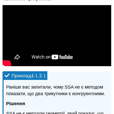
4.1.2.
1
Приклад
4.1.2.
1
Раніше вас запитали, чому SSA не є методом
показати, що два трикутники є конгруентними.
Рішення
SSA не є методом геометрії, який показує, що