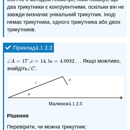
два трикутники є конгруентними, оскільки він не
завжди визначає унікальний трикутник. Іноді
немає трикутника, одного трикутника або двох
трикутників.
4.1.2.
2
Приклад
4.1.2.
2
∘
∠
=
17
,
=
14
, І
=
4.0932
…
Якщо можливо,
∠
A
=
17
∘
c
=
14
a
=
4.0932
…
A
c
a
знайдіть
∠
.
∠
C
C
4.1.2.
5
Малюнок
4.1.2.
5
Рішення
Перевірити, чи можна трикутник: