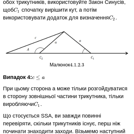
обох трикутників, використовуйте Закон Синусів,
щоб
спочатку вирішити кут, а потім
C
1
C
1
використовувати додаток для визначення
.
C
2
C
2
4.1.2.
3
Малюнок
4.1.2.
3
Випадок 4:
≤
c
≤
a
c
a
При цьому сторона а може тільки розгойдуватися
в сторону зовнішньої частини трикутника, тільки
виробляючи
.
C
1
C
1
Що стосується SSA, ви завжди повинні
перевіряти, скільки трикутників існує, перш ніж
починати знаходити заходи. Візьмемо наступний