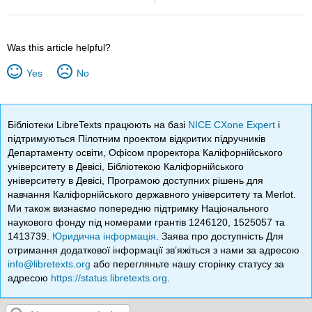
Was this article helpful?
Yes
No
Бібліотеки LibreTexts працюють на базі
NICE CXone Expert
і
підтримуються Пілотним проектом відкритих підручників
Департаменту освіти, Офісом проректора Каліфорнійського
університету в Девісі, Бібліотекою Каліфорнійського
університету в Девісі, Програмою доступних рішень для
навчання Каліфорнійського державного університету та Merlot.
Ми також визнаємо попередню підтримку Національного
наукового фонду під номерами грантів 1246120, 1525057 та
1413739.
Юридична інформація
. Заява про доступність Для
отримання додаткової інформації зв’яжіться з нами за адресою
info@libretexts.org
або перегляньте нашу сторінку статусу за
адресою
https://status.libretexts.org
.