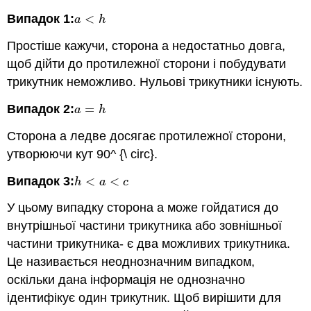
Випадок 1:
<
a
<
h
a
h
Простіше кажучи, сторона а недостатньо довга,
щоб дійти до протилежної сторони і побудувати
трикутник неможливо. Нульові трикутники існують.
Випадок 2:
=
a
=
h
a
h
Сторона a ледве досягає протилежної сторони,
утворюючи кут 90^ {\ circ}.
Випадок 3:
<
<
h
<
a
<
c
h
a
c
У цьому випадку сторона а може гойдатися до
внутрішньої частини трикутника або зовнішньої
частини трикутника- є два можливих трикутника.
Це називається неоднозначним випадком,
оскільки дана інформація не однозначно
ідентифікує один трикутник. Щоб вирішити для