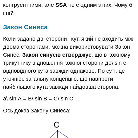
конгруентними, але
SSA
не є одним з них. Чому б
і ні?
Закон Синеса
Коли задано дві сторони і кут, який не входить між
двома сторонами, можна використовувати Закон
Синес.
Закон синусів стверджує
, що в кожному
трикутнику відношення кожної сторони до\ sin e
відповідного кута завжди однакове. По суті, це
уточнює загальну концепцію, що навпроти
найбільшого кута завжди найдовша сторона.
a\ sin А = B\ sin B = C\ sin C
Ось доказ Закону Синеса: