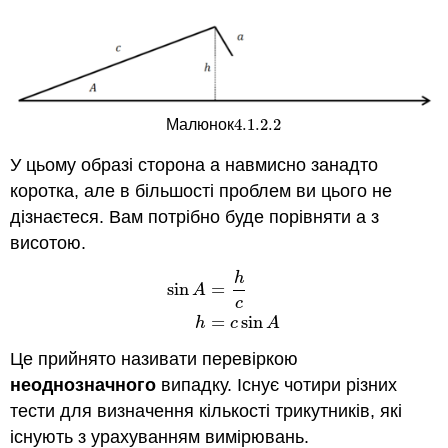
4.1.2.
2
Малюнок
4.1.2.
2
У цьому образі сторона a навмисно занадто
коротка, але в більшості проблем ви цього не
дізнаєтеся. Вам потрібно буде порівняти a з
висотою.
h
sin
=
A
sin
A
=
h
c
h
=
c
sin
A
c
=
sin
h
c
A
Це прийнято називати перевіркою
неоднозначного
випадку. Існує чотири різних
тести для визначення кількості трикутників, які
існують з урахуванням вимірювань.