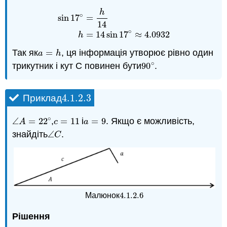
h
∘
sin
17
=
sin
17
∘
=
h
14
h
=
14
sin
17
∘
≈
4.0932
14
∘
=
14
sin
17
≈
4.0932
h
Так як
=
, ця інформація утворює рівно один
a
=
h
a
h
∘
трикутник і кут С повинен бути
90
.
90
∘
4.1.2.
3
Приклад
4.1.2.
3
∘
∠
=
22
,
=
11
і
=
9
. Якщо є можливість,
∠
A
=
22
∘
c
=
11
a
=
9
A
c
a
знайдіть
∠
.
∠
C
C
4.1.2.
6
Малюнок
4.1.2.
6
Рішення