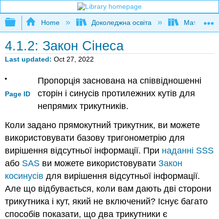
Expand/collapse global hierarchy
Home
Доколеджна освіта
Математи
4.1.2: Закон Сінеса
Last updated
Oct 27, 2022
Пропорція заснована на співвідношенні
сторін і синусів протилежних кутів для
Page ID
непрямих трикутників.
Коли задано прямокутний трикутник, ви можете
використовувати базову тригонометрію для
вирішення відсутньої інформації. При
наданні SSS
або
SAS
ви можете використовувати
Закон
косинусів
для вирішення відсутньої інформації.
Але що відбувається, коли вам дають дві сторони
трикутника і кут, який не включений? Існує багато
способів показати, що два трикутники є