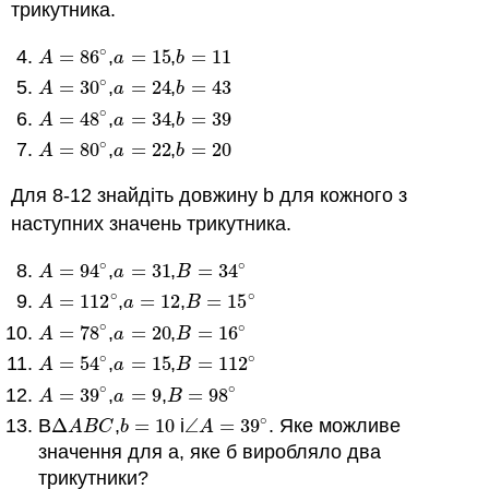
трикутника.
∘
=
86
,
=
15
,
=
11
A
=
86
∘
a
=
15
b
=
11
A
a
b
∘
=
30
,
=
24
,
=
43
A
=
30
∘
a
=
24
b
=
43
A
a
b
∘
=
48
,
=
34
,
=
39
A
=
48
∘
a
=
34
b
=
39
A
a
b
∘
=
80
,
=
22
,
=
20
A
=
80
∘
a
=
22
b
=
20
A
a
b
Для 8-12 знайдіть довжину b для кожного з
наступних значень трикутника.
∘
∘
=
94
,
=
31
,
=
34
A
=
94
∘
a
=
31
B
=
34
∘
A
a
B
∘
∘
=
112
,
=
12
,
=
15
A
=
112
∘
a
=
12
B
=
15
∘
A
a
B
∘
∘
=
78
,
=
20
,
=
16
A
=
78
∘
a
=
20
B
=
16
∘
A
a
B
∘
∘
=
54
,
=
15
,
=
112
A
=
54
∘
a
=
15
B
=
112
∘
A
a
B
∘
∘
=
39
,
=
9
,
=
98
A
=
39
∘
a
=
9
B
=
98
∘
A
a
B
∘
В
Δ
,
=
10
і
∠
=
39
. Яке можливе
Δ
A
B
C
b
=
10
∠
A
=
39
∘
A
B
C
b
A
значення для a, яке б виробляло два
трикутники?