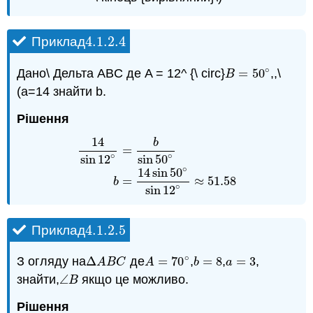
4.1.2.
4
Приклад
4.1.2.
4
∘
Дано\ Дельта ABC де A = 12^ {\ circ}
=
50
,,\
B
=
50
∘
B
(a=14 знайти b.
Рішення
14
b
=
∘
∘
sin
12
sin
50
14
sin
12
∘
=
b
sin
50
∘
b
=
14
sin
50
∘
sin
12
∘
≈
51.
∘
14
sin
50
=
≈
51.58
b
∘
sin
12
4.1.2.
5
Приклад
4.1.2.
5
∘
З огляду на
Δ
де
=
70
,
=
8
,
=
3
,
Δ
A
B
C
A
=
70
∘
b
=
8
a
=
3
A
B
C
A
b
a
знайти,
∠
якщо це можливо.
∠
B
B
Рішення