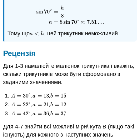
h
∘
sin
70
=
sin
70
∘
=
h
8
h
=
8
sin
70
∘
≈
7.51
…
8
∘
=
8
sin
70
≈
7.51
…
h
Тому що
<
, цей трикутник неможливий.
a
<
h
a
h
Рецензія
Для 1-3 намалюйте малюнок трикутника і вкажіть,
скільки трикутників може бути сформовано з
заданими значеннями.
∘
=
30
,
=
13
,
=
15
A
=
30
∘
a
=
13
b
=
15
A
a
b
∘
=
22
,
=
21
,
=
12
A
=
22
∘
a
=
21
b
=
12
A
a
b
∘
=
42
,
=
36
,
=
37
A
=
42
∘
a
=
36
b
=
37
A
a
b
Для 4-7 знайти всі можливі міри\ кута B (якщо такі
існують) для кожного з наступних значень