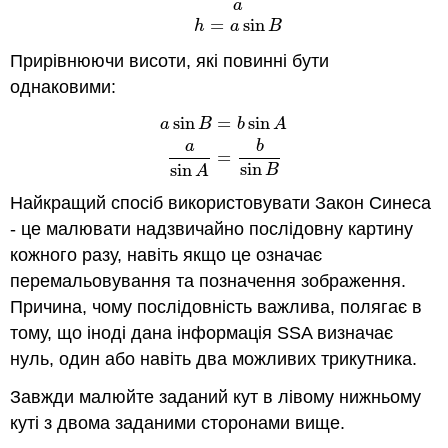
sin
B
=
h
a
h
=
a
sin
B
a
=
sin
h
a
B
Прирівнюючи висоти, які повинні бути
однаковими:
sin
=
sin
a
B
b
A
a
sin
B
=
b
sin
A
a
sin
A
=
b
sin
B
a
b
=
sin
sin
B
A
Найкращий спосіб використовувати Закон Синеса
- це малювати надзвичайно послідовну картину
кожного разу, навіть якщо це означає
перемальовування та позначення зображення.
Причина, чому послідовність важлива, полягає в
тому, що іноді дана інформація SSA визначає
нуль, один або навіть два можливих трикутника.
Завжди малюйте заданий кут в лівому нижньому
куті з двома заданими сторонами вище.