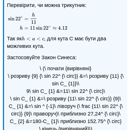
Перевірити, чи можна трикутник:
h
∘
sin
22
=
sin
22
∘
=
h
11
h
=
11
sin
22
∘
≈
4.12
11
∘
=
11
sin
22
≈
4.12
h
Так як
<
<
, для кута C має бути два
h
<
a
<
c
h
a
c
можливих кута.
Застосовуйте Закон Синеса:
\ (\ почати {вирівняні}
\ розриву {9} {\ sin 22^ {\ circ}} &=\ розриву {11} {\
sin C_ {1}}\\
9\ sin C_ {1} &=11\ sin 22^ {\ circ}\
\ sin C_ {1} &=\ розриву {11\ sin 22^ {\ circ}} {9}\
C_ {1} &=\ sin ^ {-1}\ ліворуч (\ frac {11\ sin 22^ {\
circ}} {9}\ праворуч)\ приблизно 27,24^ {\ circ}\
C_ {2} &=180-C_ {1}\ приблизно 152.75^ {\ circ}
\ кінець {вирівняний}\)