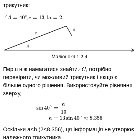
трикутник:
∘
∠
=
40
,
=
13
, і
=
2
.
∠
A
=
40
∘
c
=
13
a
=
2
A
c
a
4.1.2.
4
Малюнок
4.1.2.
4
Перш ніж намагатися знайти
∠
, потрібно
∠
C
C
перевірити, чи можливий трикутник і якщо є
більше одного рішення. Використовуйте рівняння
зверху,
h
∘
sin
40
=
sin
40
∘
=
h
13
h
=
13
sin
40
∘
≈
8.356
13
∘
=
13
sin
40
≈
8.356
h
Оскільки a<h (2<8.356), ця інформація не утворює
належного трикутника.