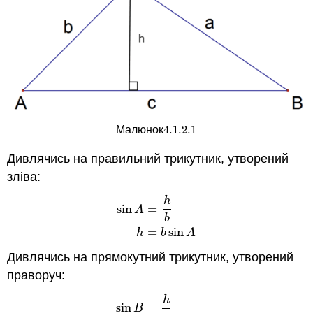
4.1.2.
1
Малюнок
4.1.2.
1
Дивлячись на правильний трикутник, утворений
зліва:
h
sin
=
A
sin
A
=
h
b
h
=
b
sin
A
b
=
sin
h
b
A
Дивлячись на прямокутний трикутник, утворений
праворуч:
h
sin
=
B