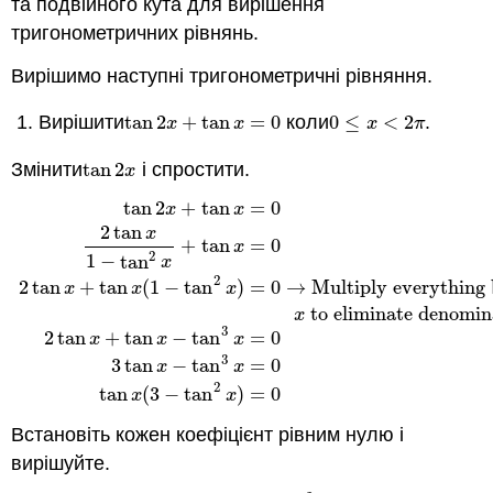
та подвійного кута для вирішення
тригонометричних рівнянь.
Вирішимо наступні тригонометричні рівняння.
Вирішити
tan
2
+
tan
=
0
коли
0
≤
<
2
.
tan
2
x
+
tan
x
=
0
0
≤
x
<
2
π
x
x
x
π
Змінити
tan
2
і спростити.
tan
2
x
x
tan
2
+
tan
=
0
x
x
2
tan
x
+
tan
=
0
x
2
1
−
tan
x
2
2
tan
+
tan
(
1
−
tan
)
=
0
→
Multiply everything
x
x
x
tan
2
x
+
tan
x
=
0
2
tan
x
1
−
tan
2
x
+
tan
x
=
0
2
tan
x
+
tan
x
(
1
−
tan
2
to eliminate denomin
x
3
2
tan
+
tan
−
tan
=
0
x
x
x
3
3
tan
−
tan
=
0
x
x
2
tan
(
3
−
tan
)
=
0
x
x
Встановіть кожен коефіцієнт рівним нулю і
вирішуйте.