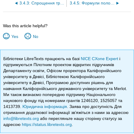
3.4.3: Спрощення тригонометричних виразів з двокутовими ідентичностями
3.4.5: Формули половинного кута
Was this article helpful?
Yes
No
Бібліотеки LibreTexts працюють на базі
NICE CXone Expert
і
підтримуються Пілотним проектом відкритих підручників
Департаменту освіти, Офісом проректора Каліфорнійського
університету в Девісі, Бібліотекою Каліфорнійського
університету в Девісі, Програмою доступних рішень для
навчання Каліфорнійського державного університету та Merlot.
Ми також визнаємо попередню підтримку Національного
наукового фонду під номерами грантів 1246120, 1525057 та
1413739.
Юридична інформація
. Заява про доступність Для
отримання додаткової інформації зв’яжіться з нами за адресою
info@libretexts.org
або перегляньте нашу сторінку статусу за
адресою
https://status.libretexts.org
.