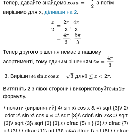
Тепер, давайте знайдемо,
cos
=
−
а потім
cos
a
=
−
1
2
a
2
вирішимо для х,
діливши на 2
.
2
4
x
π
π
=
,
2
3
3
x
2
=
2
π
3
,
4
π
3
=
4
π
3
,
8
π
3
4
8
π
π
=
,
3
3
Тепер другого рішення немає в нашому
4
π
асортименті, тому єдиним рішенням є
=
.
x
=
4
π
3
x
3
–
√
Вирішити
4
sin
cos
=
3
для
0
≤
<
2
.
4
sin
x
cos
x
=
3
0
≤
x
<
2
π
x
x
x
π
Витягніть 2 з лівої сторони і використовуйте
sin
2
sin
2
x
x
формулу.
\ почати {вирівняний} 4\ sin x\ cos x & =\ sqrt {3}\\ 2\
cdot 2\ sin x\ cos x & =\ sqrt {3}\\ cdot\ sin 2x&=\ sqrt
{3}\\ sqrt {3}\ sqrt {3} {3},\;\ dfrac {5\ пі} {3},\;\ dfrac {7\
пі} {3},\;\ dfrac {11\ пі} {3}\ x&=\ dfrac {\ pi} {6},\;\ dfrac