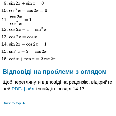
sin
2
+
sin
=
0
sin
2
x
+
sin
x
=
0
x
x
2
cos
−
cos
2
=
0
cos
2
x
−
cos
2
x
=
0
x
x
cos
2
x
=
1
cos
2
x
cos
2
x
=
1
2
cos
x
2
cos
2
−
1
=
sin
cos
2
x
−
1
=
sin
2
x
x
x
cos
2
=
cos
cos
2
x
=
cos
x
x
x
sin
2
−
cos
2
=
1
sin
2
x
−
cos
2
x
=
1
x
x
2
sin
−
2
=
cos
2
sin
2
x
−
2
=
cos
2
x
x
x
cot
+
tan
=
2
csc
2
cot
x
+
tan
x
=
2
csc
2
x
x
x
x
Відповіді на проблеми з оглядом
Щоб переглянути відповіді на рецензію, відкрийте
цей
PDF-файл
і знайдіть розділ 14.17.
Back to top