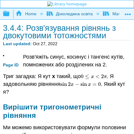
Expand/collapse global hierarchy
Home
Доколеджна освіта
Математи
3.4.4: Розв'язування рівнянь з
двокутовими тотожностями
Last updated
Oct 27, 2022
Розв'яжіть синус, косинус і тангенс кутів,
помножених або розділених на 2.
Page ID
Триг загадка: Я кут
х
такий, що
0
≤
<
2
. Я
0
≤
x
<
2
π
x
π
задовольняю рівняння
sin
2
−
sin
=
0
. Який кут
sin
2
x
−
sin
x
=
0
x
x
я?
Вирішити тригонометричні
рівняння
Ми можемо використовувати формули половини