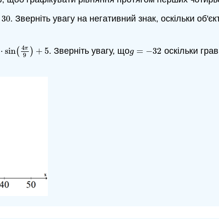
30
. Зверніть увагу на негативний знак, оскільки об'єкт
4
π
⋅
sin
(
)
+
5
. Зверніть увагу, що
=
−
32
оскільки грав
4
π
9
)
+
5
g
=
−
32
g
9