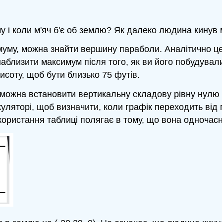
у і коли м'яч б'є об землю? Як далеко людина кинув 
муму, можна знайти вершину параболи. Аналітично це
аблизити максимум після того, як ви його побудували
соту, щоб бути близько 75 футів.
 можна встановити вертикальну складову рівну нулю 
уляторі, щоб визначити, коли графік переходить від
икористання таблиці полягає в тому, що вона одночас