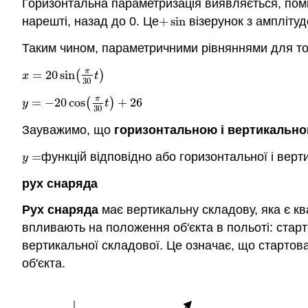
Горизонтальна параметризація виявляється, пом
нарешті, назад до 0. Це
+
sin
візерунок з амплітуд
+
sin
Таким чином, параметричними рівняннями для точ
π
=
20
sin
(
)
x
=
20
sin
(
π
30
t
)
x
t
30
π
=
−
20
cos
(
)
+
26
y
=
−
20
cos
(
π
30
t
)
+
26
y
t
30
Зауважимо, що
горизонтальною і вертикальн
=
функцій відповідно або горизонтальної і верт
y
=
y
рух снаряда
Рух снаряда
має вертикальну складову, яка є ква
впливають на положення об'єкта в польоті: старт
вертикальної складової. Це означає, що старто
об'єкта.