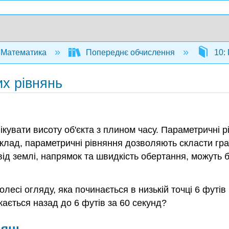
Математика
Попереднє обчислення
10: 
х рівнянь
кувати висоту об'єкта з плином часу. Параметричні
иклад, параметричні рівняння дозволяють скласти гр
та від землі, напрямок та швидкість обертання, можу
лесі огляду, яка починається в низькій точці 6 футів
скається назад до 6 футів за 60 секунд?
нянь