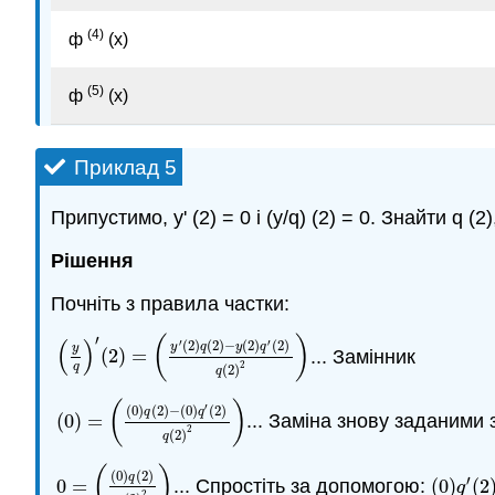
(4)
ф
(х)
(5)
ф
(х)
Приклад 5
Припустимо, y' (2) = 0 і (y/q) (2) = 0. Знайти q (2
Рішення
Почніть з правила частки:
′
(
)
(
)
′
′
(
2
)
(
2
)
−
(
2
)
(
2
)
y
q
y
q
y
(
2
)
=
... Замінник
(
y
q
)
′
(
2
)
=
(
y
′
(
2
)
q
(
2
)
−
y
(
2
)
q
′
(
2
)
q
(
2
)
2
)
2
q
(
2
)
q
(
)
′
(
0
)
(
2
)
−
(
0
)
(
2
)
q
q
(
0
)
=
... Заміна знову заданими
(
0
)
=
(
(
0
)
q
(
2
)
−
(
0
)
q
′
(
2
)
q
(
2
)
2
)
2
(
2
)
q
(
)
(
0
)
(
2
)
q
′
0
=
... Спростіть за допомогою:
(
0
)
(
2
0
=
(
(
0
)
q
(
2
)
q
(
2
)
2
)
(
0
)
q
′
(
2
)
q
2