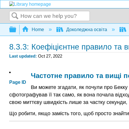
Search
Expand/collapse global hierarchy
Home
Доколеджна освіта
8.3.3: Коефіцієнтне правило та в
Last updated
Oct 27, 2022
Частотне правило та вищі п
Page ID
Ви можете згадати, як почули про Бекку т
сфотографував її так само, як вона почала відхо
свою миттєву швидкість лише за частку секунди,
Що робити, якщо замість того, щоб просто знайт