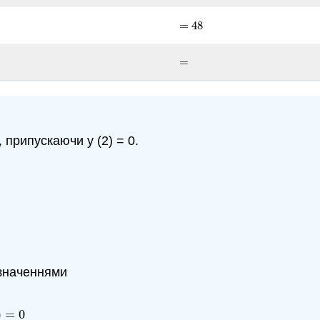
=
48
=
48
=
=
), припускаючи y (2) = 0.
 значеннями
)
=
0
=
0