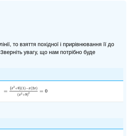
нії, то взяття похідної і прирівнювання її до
 Зверніть увагу, що нам потрібно буде
2
+
9
(
1
)
−
(
2
)
(
)
x
x
x
=
=
0
=
(
x
2
+
9
)
(
1
)
−
x
(
2
x
)
(
x
2
+
9
)
2
=
0
2
(
+
9
)
2
x