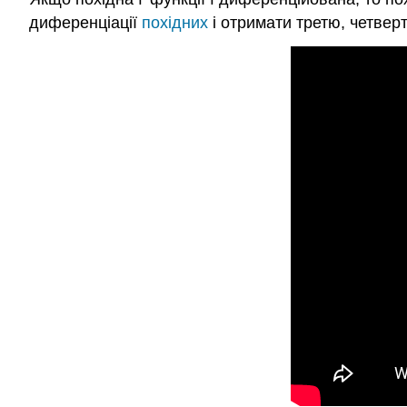
диференціації
похідних
і отримати третю, четверту,