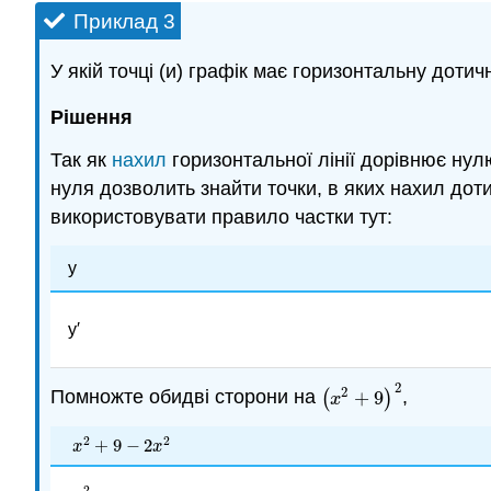
Приклад 3
У якій точці (и) графік має горизонтальну дотич
Рішення
Так як
нахил
горизонтальної лінії дорівнює нулю,
нуля дозволить знайти точки, в яких нахил дотич
використовувати правило частки тут:
у
y′
2
2
Помножте обидві сторони на
(
+
9
)
,
(
x
2
+
9
)
2
x
2
2
+
9
−
2
x
2
+
9
−
2
x
2
x
x
2