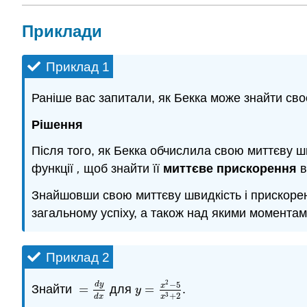
Приклади
Приклад 1
Раніше вас запитали, як Бекка може знайти сво
Рішення
Після того, як Бекка обчислила свою миттєву шви
функції
,
щоб знайти її
миттєве прискорення
в
Знайшовши свою миттєву швидкість і прискорення
загальному успіху, а також над якими моментам
Приклад 2
2
−
5
d
y
x
Знайти
=
для
=
.
=
d
y
d
x
y
=
x
2
−
5
x
3
+
2
y
+
2
3
d
x
x