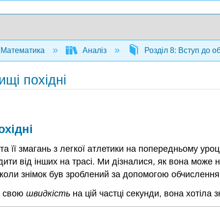
Математика
Аналіз
Розділ 8: Вступ до 
ищі похідні
охідні
а її змагань з легкої атлетики на попередньому уроці
дити від інших на трасі. Ми дізналися, як вона може 
 коли знімок був зроблений за допомогою обчислення,
и свою
швидкість
на цій частці секунди, вона хотіла 