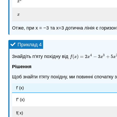
x
2
x
x
x
Отже, при x = −3 та x=3 дотична лінія є горизо
Приклад 4
4
3
Знайдіть п'яту похідну від
(
)
=
2
−
3
+
5
f
(
x
)
=
2
x
4
−
3
x
3
+
5
x
2
−
x
−
f
x
x
x
x
Рішення
Щоб знайти п'яту похідну, ми повинні спочатку 
f′ (х)
f″ (х)
f( х)