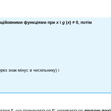
ційовними
функціями при
x
і
g
(
x
) ≠ 0, потім
рез знак мінус в чисельнику) і
ідна f′, що позначається f″, називається
другою пох