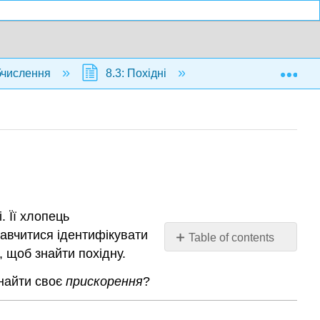
Exp
обчислення
8.3: Похідні
8.3.3: Коефіцієнтн
. Її хлопець
навчитися ідентифікувати
Table of contents
 щоб знайти похідну.
Частотне
правило
знайти своє
прискорення
?
та
вищі