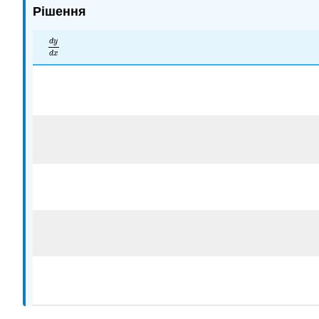
Рішення
d
y
d
y
d
x
d
x