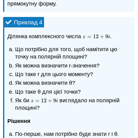
прямокутну форму.
Приклад 4
Ділянка комплексного числа
=
12
+
9
.
z
=
12
+
9
i
z
i
Що потрібно для того, щоб намітити цю
точку на полярній площині?
Як можна визначити r-значення?
Що таке r для цього моменту?
Як можна визначити θ?
Що таке θ для цієї точки?
Як би
=
12
+
9
виглядало на полярній
z
=
12
+
9
i
z
i
площині?
Рішення
По-перше, нам потрібно буде знати r і θ.