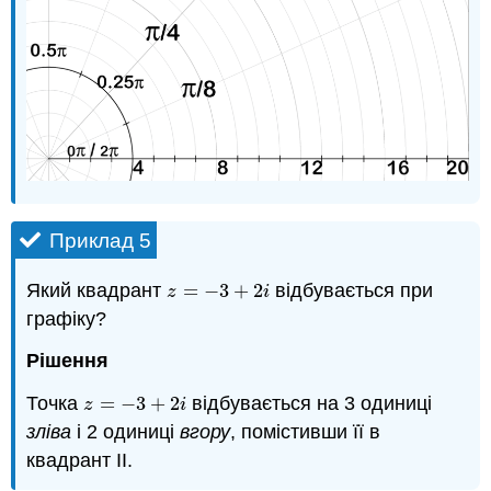
Приклад 5
Який квадрант
=
−
3
+
2
відбувається при
z
=
−
3
+
2
i
z
i
графіку?
Рішення
Точка
=
−
3
+
2
відбувається на 3 одиниці
z
=
−
3
+
2
i
z
i
зліва
і 2 одиниці
вгору
, помістивши її в
квадрант II.