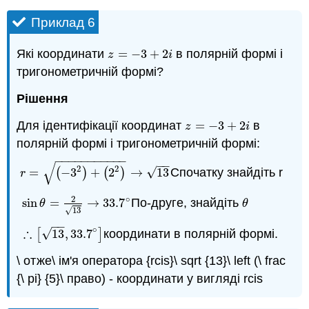
Приклад 6
Які координати
=
−
3
+
2
в полярній формі і
z
=
−
3
+
2
i
z
i
тригонометричній формі?
Рішення
Для ідентифікації координат
=
−
3
+
2
в
z
=
−
3
+
2
i
z
i
полярній формі і тригонометричній формі:
−
−
−
−
−
−
−
−
−
−
−
−
−
√
2
2
√
=
(
−
3
)
+
(
2
)
→
13
Спочатку знайдіть r
r
=
(
−
3
2
)
+
(
2
2
)
→
13
r
2
∘
sin
=
→
33.7
По-друге, знайдіть
sin
θ
=
2
13
→
33.7
∘
θ
θ
θ
√
13
−
−
∘
∴
√
[
13
,
33.7
]
координати в полярній формі.
∴
[
13
,
33.7
∘
]
\ отже\ ім'я оператора {rcis}\ sqrt {13}\ left (\ frac
{\ pi} {5}\ право) - координати у вигляді rcis