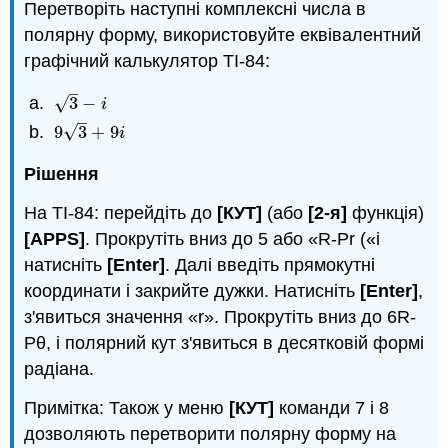
Перетворіть наступні комплексні числа в
полярну форму, використовуйте еквівалентний
графічний калькулятор TI-84:
–
√
3
−
3
−
i
i
–
√
9
3
+
9
9
3
+
9
i
i
Рішення
На TI-84: перейдіть до
[КУТ]
(або
[2-я]
функція)
[APPS]
. Прокрутіть вниз до 5 або «R-Pr («і
натисніть
[Enter]
. Далі введіть прямокутні
координати і закрийте дужки. Натисніть
[Enter]
,
з'явиться значення «r». Прокрутіть вниз до 6R-
Pθ, і полярний кут з'явиться в десятковій формі
радіана.
Примітка: Також у меню
[КУТ]
команди 7 і 8
дозволяють перетворити полярну форму на