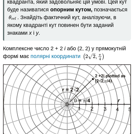
квадранта, який задовольняє цій умові. Цей кут
буде називатися
опорним кутом,
позначається
. Знайдіть фактичний кут, аналізуючи, в
θ
ref
θ
ref
якому квадранті кут повинен бути заданий
знаками
x
і
y
.
Комплексне число 2 + 2
i
або (2, 2) у прямокутній
–
√
π
формі має
полярні координати
(
2
2
,
)
(
2
2
,
π
4
)
4