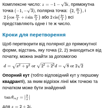
–
√
Комплексне число:
=
−
1
−
3
, прямокутна
z
=
−
1
−
3
i
z
i
–
4
π
√
точка
(
−
1
,
−
3
)
, полярна точка:
(
2
,
)
, і
(
−
1
,
−
3
)
(
2
,
4
π
3
)
3
4
4
4
π
π
π
2
(
cos
+
sin
)
або
2
cis
(
)
всі
2
(
cos
4
π
3
+
i
sin
4
π
3
)
2
cis
(
4
π
3
)
i
3
3
3
представляють одне і те ж число.
Кроки для перетворення
Щоб перетворити від полярної до прямокутної
форми, відстань, яку точка (2, 2) знаходиться від
початку, можна знайти за допомогою
−
−
−
−
−
−
−
−
−
−
−
−
–
–
2
2
√
2
2
√
√
√
=
+
or
2
+
2
=
8
or
2
2
d
=
x
2
+
y
2
or
2
2
+
2
2
d
=
8
or
2
2
d
x
y
d
Опорний кут
(тобто відповідний кут у першому
квадранті
), за яким відрізок лінії між точкою та
початком може бути знайдений
y
∣
∣
tan
=
tan
θ
r
e
f
=
|
y
x
|
∣
∣
θ
r
e
f
x
для
=
2
+
2
,
z
=
2
+
2
i
z
i