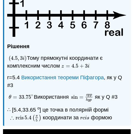
Рішення
(
4.5
,
3
)
Тому прямокутні координати є
(
4.5
,
3
i
)
i
комплексним числом
=
4.5
+
3
z
=
4.5
+
3
i
z
i
r=5.4
Використання теореми Піфагора
, як у Q
#3
∘
o
p
p
=
33.75
Використання
sin
=
як у Q #3
θ
=
33.75
∘
sin
=
o
p
p
h
y
p
θ
h
y
p
o
∴ [5.4,33.65
] це точка в полярній формі
∴
π
rcis
5.4
(
)
координати за
формою
∴
rcis
5.4
(
π
5
)
r
c
i
s
r
c
i
s
5