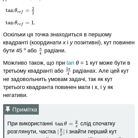
2
tan
=
tan
θ
r
e
f
=
2
2
θ
r
e
f
2
tan
=
1
.
tan
θ
r
e
f
=
1
θ
r
e
f
Оскільки ця точка знаходиться в першому
квадранті (координати
x
і
y
позитивні), кут повинен
o
π
бути 45
або
радіани.
π
4
4
Можливо також, що при
tan
θ
= 1 кут може бути в
5
π
третьому квадранті або
радіанах. Але цей кут
5
π
4
4
не задовольнить умовам задачі, так як кут
третього квадранта повинен мати і x, і y як
негативи.
Примітка
y
При використанні
tan
=
слід спочатку
tan
θ
=
y
x
θ
x
y
розглянути, частка
∣
∣
і знайти перший кут
∣
y
x
∣
x