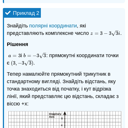
Приклад 2
Знайдіть
полярні координати
, які
–
√
представляють комплексне число
=
3
−
3
3
.
z
=
3
−
3
3
i
z
i
Рішення
–
√
=
3
і
=
−
3
3
: прямокутні координати точки
a
=
3
b
=
−
3
3
a
b
–
√
є
(
3
,
−
3
3
)
.
(
3
,
−
3
3
)
Тепер намалюйте прямокутний трикутник в
стандартному вигляді. Знайдіть відстань, яку
точка знаходиться від початку, і кут відрізка
лінії, який представляє цю відстань, складає з
віссю +x: