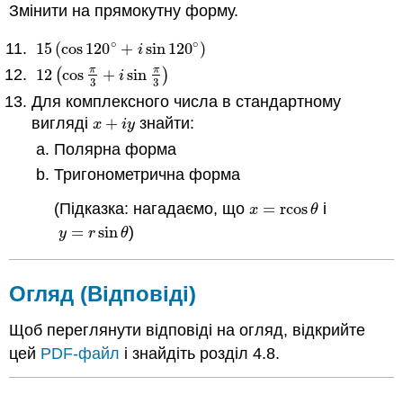
Змінити на прямокутну форму.
∘
∘
15
(
cos
120
+
sin
120
)
15
(
cos
120
∘
+
i
sin
120
∘
)
i
π
π
12
(
cos
+
sin
)
12
(
cos
π
3
+
i
sin
π
3
)
i
3
3
Для комплексного числа в стандартному
вигляді
+
знайти:
x
+
i
y
x
i
y
Полярна форма
Тригонометрична форма
(Підказка: нагадаємо, що
=
rcos
і
x
=
rcos
θ
x
θ
=
sin
)
y
=
r
sin
θ
y
r
θ
Огляд (Відповіді)
Щоб переглянути відповіді на огляд, відкрийте
цей
PDF-файл
і знайдіть розділ 4.8.