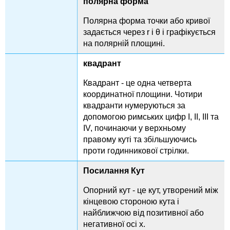
полярна форма
Полярна форма точки або кривої
задається через r і θ і графікується
на полярній площині.
квадрант
Квадрант - це одна четверта
координатної площини. Чотири
квадранти нумеруються за
допомогою римських цифр I, II, III та
IV, починаючи у верхньому
правому куті та збільшуючись
проти годинникової стрілки.
Посилання Кут
Опорний кут - це кут, утворений між
кінцевою стороною кута і
найближчою від позитивної або
негативної осі x.