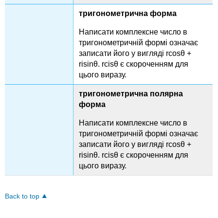
тригонометрична форма
Написати комплексне число в
тригонометричній формі означає
записати його у вигляді rcosθ +
risinθ. rcisθ є скороченням для
цього виразу.
тригонометрична полярна
форма
Написати комплексне число в
тригонометричній формі означає
записати його у вигляді rcosθ +
risinθ. rcisθ є скороченням для
цього виразу.
Back to top