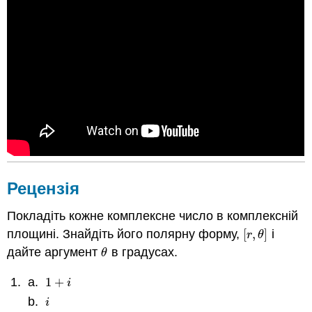
Рецензія
Покладіть кожне комплексне число в комплексній
площині. Знайдіть його полярну форму,
[
,
]
і
[
r
,
θ
]
r
θ
дайте аргумент
в градусах.
θ
θ
1
+
1
+
i
i
i
i