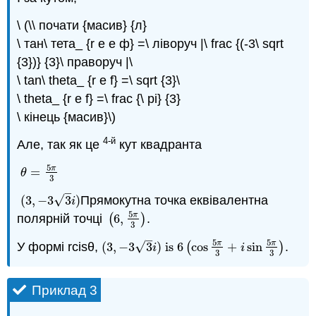
\ (\\ почати {масив} {л}
\ тан\ тета_ {r е е ф} =\ ліворуч |\ frac {(-3\ sqrt
{3})} {3}\ праворуч |\
\ tan\ theta_ {r e f} =\ sqrt {3}\
\ theta_ {r e f} =\ frac {\ pi} {3}
\ кінець {масив}\)
4-й
Але, так як це
кут квадранта
5
π
=
θ
=
5
π
3
θ
3
–
√
(
3
,
−
3
3
)
Прямокутна точка еквівалентна
(
3
,
−
3
3
i
)
i
5
π
полярній точці
(
6
,
)
.
(
6
,
5
π
3
)
3
–
5
5
π
π
√
У формі rcisθ,
(
3
,
−
3
3
)
is
6
(
cos
+
sin
)
.
(
3
,
−
3
3
i
)
is
6
(
cos
5
π
3
+
i
sin
5
π
3
)
i
i
3
3
Приклад 3