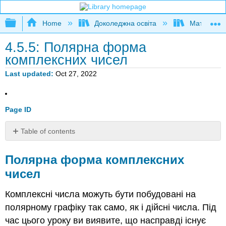
Expand/collapse global hierarchy
Home
Доколеджна освіта
Математи
4.5.5: Полярна форма
комплексних чисел
Last updated
Oct 27, 2022
Page ID
Table of contents
Полярна
форма
Полярна форма комплексних
комплексних
чисел
чисел
Полярна
Комплексні числа можуть бути побудовані на
форма
полярному графіку так само, як і дійсні числа. Під
комплексних
чисел
час цього уроку ви виявите, що насправді існує