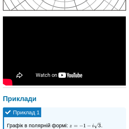
Приклади
Приклад 1
–
√
Графік в полярній формі:
=
−
1
−
3
.
z
=
−
1
−
i
3
z
i