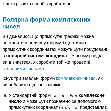
Резюме
кілька різних способів зробити це.
форм
Кроки
Полярна форма комплексних
для
перетворення
чисел
Примітка
Ви дізналися, що прямокутні графіки можна
Приклади
поставити в полярну форму, і що точки в
Приклад
1
прямокутних координатах можуть бути побудовані
Приклад
в
полярній системі координат
. У цьому розділі
2
ви дізнаєтеся, як зробити той же процес зі
Приклад
складними числами
.
3
Приклад
Існує три загальні форми
комплексних чисел
, які
4
ви побачите під час графіків:
Приклад
5
У стандартній формі:
=
+
комплексне
z
=
a
+
b
i
a
z
a
b
i
a
Приклад
число
z
може бути позначено за допомогою
6
прямокутних координат
(
,
)
.
'a'
представляє
(
a
,
b
)
'a'
a
b
Приклад