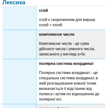
Лексика
rcisθ
rcisθ є скороченням для виразу
rcosθ + risinθ.
комплексне число
Комплексне число - це сума
дійсного числа і уявного числа,
записаного у вигляді a+bi.
полярна система координат
Полярна система координат - це
спеціальна система координат, в
якій розташування кожної точки
визначається її відстанню від
полюса і кутом по відношенню до
полярної осі.