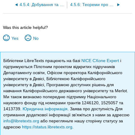
4.5.4: Добування та частки комплексних чисел
4.5.6: Теореми про добуток і частку
Was this article helpful?
Yes
No
Бібліотеки LibreTexts працюють на базі
NICE CXone Expert
і
підтримуються Пілотним проектом відкритих підручників
Департаменту освіти, Офісом проректора Каліфорнійського
університету в Девісі, Бібліотекою Каліфорнійського
університету в Девісі, Програмою доступних рішень для
навчання Каліфорнійського державного університету та Merlot.
Ми також визнаємо попередню підтримку Національного
наукового фонду під номерами грантів 1246120, 1525057 та
1413739.
Юридична інформація
. Заява про доступність Для
отримання додаткової інформації зв’яжіться з нами за адресою
info@libretexts.org
або перегляньте нашу сторінку статусу за
адресою
https://status.libretexts.org
.