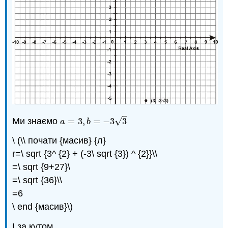
–
√
Ми знаємо
=
3
,
=
−
3
3
a
=
3
,
b
=
−
3
3
a
b
\ (\\ почати {масив} {л}
r=\ sqrt {3^ {2} + (-3\ sqrt {3}) ^ {2}}\\
=\ sqrt {9+27}\
=\ sqrt {36}\\
=6
\ end {масив}\)
І за кутом,