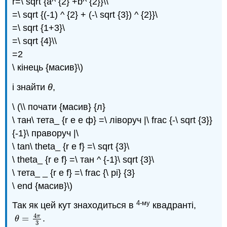
r=\ sqrt {a^ {2} +b^ {2}}\\
=\ sqrt {(-1) ^ {2} + (-\ sqrt {3}) ^ {2}}\
=\ sqrt {1+3}\
=\ sqrt {4}\\
=2
\ кінець {масив}\)
і знайти
θ
,
\ (\\ почати {масив} {л}
\ тан\ тета_ {r е е ф} =\ ліворуч |\ frac {-\ sqrt {3}}
{-1}\ праворуч |\
\ tan\ theta_ {r e f} =\ sqrt {3}\
\ theta_ {r e f} =\ тан ^ {-1}\ sqrt {3}\
\ тета_ _ {r e f} =\ frac {\ pi} {3}
\ end {масив}\)
4-му
Так як цей кут знаходиться в
квадранті,
4
π
=
.
θ
=
4
π
3
θ
3