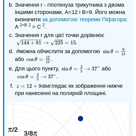
Значення r - гіпотенуза трикутника з двома
іншими сторонами, A=12 і B=9. Його можна
визначити
за допомогою теореми Піфагора
:
2+B
2
2
A
= C
.
Значення r для цієї точки дорівнює
−
−
−
−
−
−
−
−
−
−
√
√
144
+
81
→
225
=
15
.
144
+
81
→
225
=
15
9
можна обчислити за допомогою
sin
=
θ
sin
θ
=
9
15
θ
θ
15
12
або
cos
=
.
cos
θ
=
12
15
θ
15
3
∘
Для цього пункту,
sin
=
→
37
або
sin
θ
=
3
5
→
37
∘
θ
5
4
∘
cos
=
→
37
.
cos
θ
=
4
5
→
37
∘
θ
5
=
12
+
9
виглядає як зображення нижче
z
=
12
+
9
i
z
i
при нанесенні на полярній площині.