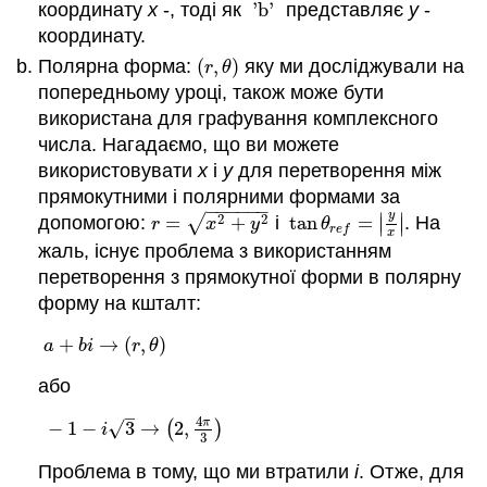
координату
x
-, тоді як
'b'
представляє
y
-
'b'
7
координату.
Рецензія
Огляд
Полярна форма:
(
,
)
яку ми досліджували на
(
r
,
θ
)
r
θ
(Відповіді)
попередньому уроці, також може бути
Лексика
використана для графування комплексного
числа. Нагадаємо, що ви можете
використовувати
x
і
y
для перетворення між
прямокутними і полярними формами за
−
−
−
−
−
−
y
∣
∣
2
2
√
допомогою:
=
+
і
tan
=
. На
r
=
x
2
+
y
2
tan
θ
r
e
f
=
|
y
x
|
∣
∣
r
x
y
θ
r
e
f
x
жаль, існує проблема з використанням
перетворення з прямокутної форми в полярну
форму на кшталт:
+
→
(
,
)
a
+
b
i
→
(
r
,
θ
)
a
b
i
r
θ
або
–
4
π
√
−
1
−
3
→
(
2
,
)
−
1
−
i
3
→
(
2
,
4
π
3
)
i
3
Проблема в тому, що ми втратили
i
. Отже, для