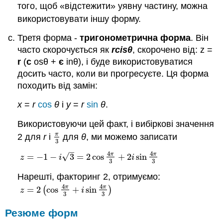
того, щоб «відстежити» уявну частину, можна
використовувати іншу форму.
Третя форма -
тригонометрична форма
. Він
часто скорочується як
rcisθ
, скорочено від: z =
r
(
c
osθ +
є
inθ), і буде використовуватися
досить часто, коли ви прогресуєте. Ця форма
походить від замін:
х
=
r
cos
θ
і
у
=
r
sin
θ
.
Використовуючи цей факт, і вибіркові значення
π
2 для
r
і
для
θ
, ми можемо записати
π
3
3
–
4
4
π
π
√
=
−
1
−
3
=
2
cos
+
2
sin
z
=
−
1
−
i
3
=
2
cos
4
π
3
+
2
i
sin
4
π
3
z
i
i
3
3
Нарешті, факторинг 2, отримуємо:
4
4
π
π
=
2
(
cos
+
sin
)
z
=
2
(
cos
4
π
3
+
i
sin
4
π
3
)
z
i
3
3
Резюме форм