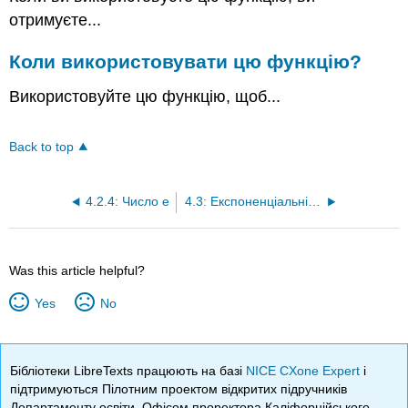
функцію?
отримуєте...
Коли використовувати цю функцію?
Використовуйте цю функцію, щоб...
Back to top
4.2.4: Число е
4.3: Експоненціальні та логарифмічні функції
Was this article helpful?
Yes
No
Бібліотеки LibreTexts працюють на базі
NICE CXone Expert
і
підтримуються Пілотним проектом відкритих підручників
Департаменту освіти, Офісом проректора Каліфорнійського