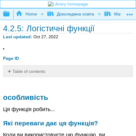
Expand/collapse global hierarchy
Home
Доколеджна освіта
Математи
4.2.5: Логістичні функції
Last updated
Oct 27, 2022
Page ID
Table of contents
особливість
Які
переваги
особливість
дає
ця
Ця функція робить...
функція?
Коли
Які переваги дає ця функція?
використовувати
цю
Коли ви використовуєте цю функцію, ви