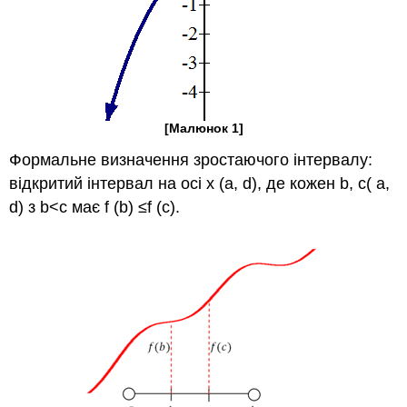
[Малюнок 1]
Формальне визначення зростаючого інтервалу:
відкритий інтервал на осі x (a, d), де кожен b, c( a,
d) з b<c має f (b) ≤f (c).