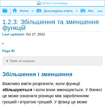
Expand/collapse global hierarchy
Home
Доколеджна освіта
Математи
1.2.3: Збільшення та зменшення
функцій
Last updated
Oct 27, 2022
Page ID
Table of contents
Збільшення
і
Збільшення і зменшення
зменшення
Збільшення
Важливо вміти розрізняти, коли функції
та
збільшуються
і коли вони зменшуються. У бізнесі
зменшення
це може означати різницю між зароблянням
функцій
грошей і втратою грошей. У фізиці це може
Приклади