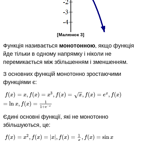
[Малюнок 3]
Функція називається
монотонною
, якщо функція
йде тільки в одному напрямку і ніколи не
перемикається між збільшенням і зменшенням.
З основних функцій монотонно зростаючими
функціями є:
−
−
3
(
)
=
,
(
)
=
,
(
)
=
,
(
)
=
,
(
)
x
f
(
x
)
=
x
,
f
(
x
)
=
x
3
,
f
(
x
)
=
x
,
f
(
x
)
=
e
x
,
f
(
x
)
=
ln
x
,
f
(
x
)
=
1
1
+
e
−
x
√
f
x
x
f
x
x
f
x
x
f
x
e
f
x
1
=
ln
,
(
)
=
x
f
x
1
+
−
x
e
Єдині основні функції, які не монотонно
збільшуються, це:
1
2
(
)
=
,
(
)
=
|
|
,
(
)
=
,
(
)
=
sin
f
(
x
)
=
x
2
,
f
(
x
)
=
|
x
|
,
f
(
x
)
=
1
x
,
f
(
x
)
=
sin
x
f
x
x
f
x
x
f
x
f
x
x
x