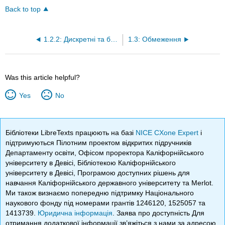
Back to top
1.2.2: Дискретні та безперервні функції
1.3: Обмеження
Was this article helpful?
Yes
No
Бібліотеки LibreTexts працюють на базі
NICE CXone Expert
і
підтримуються Пілотним проектом відкритих підручників
Департаменту освіти, Офісом проректора Каліфорнійського
університету в Девісі, Бібліотекою Каліфорнійського
університету в Девісі, Програмою доступних рішень для
навчання Каліфорнійського державного університету та Merlot.
Ми також визнаємо попередню підтримку Національного
наукового фонду під номерами грантів 1246120, 1525057 та
1413739.
Юридична інформація
. Заява про доступність Для
отримання додаткової інформації зв’яжіться з нами за адресою