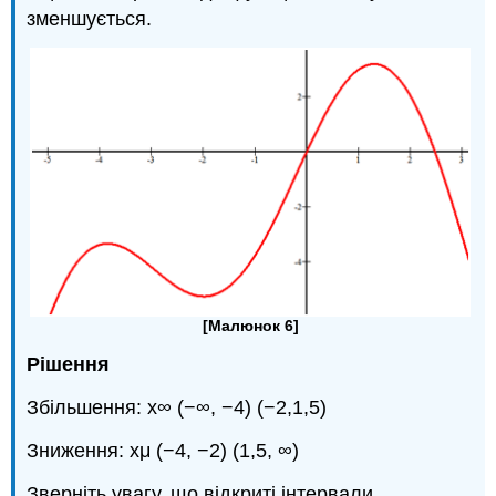
зменшується.
[Малюнок 6]
Рішення
Збільшення: x∞ (−∞, −4) (−2,1,5)
Зниження: xμ (−4, −2) (1,5, ∞)
Зверніть увагу, що відкриті інтервали