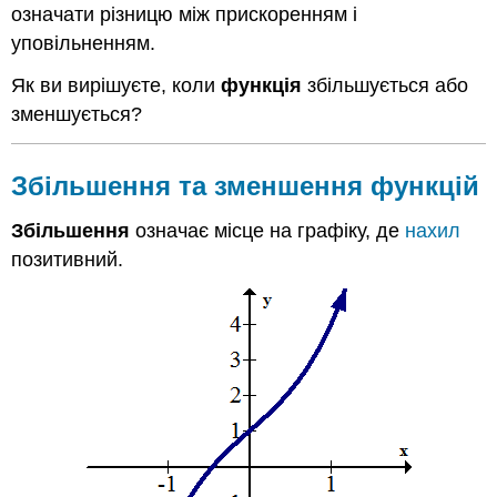
означати різницю між прискоренням і
Приклад
1
уповільненням.
Приклад
Як ви вирішуєте, коли
функція
збільшується або
2
зменшується?
Приклад
2
Приклад
Збільшення та зменшення функцій
3
Приклад
Збільшення
означає місце на графіку, де
нахил
4
позитивний.
Рецензія
Огляд
(Відповіді)
Лексика
Атрибуції
зображень