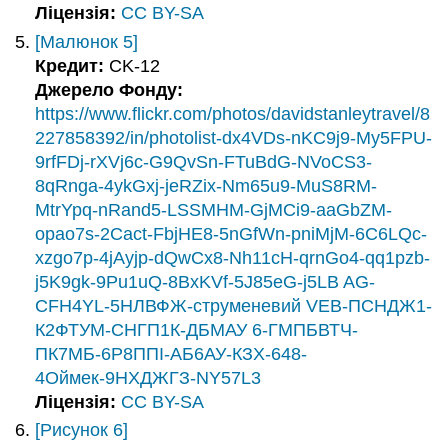
Ліцензія:
CC BY-SA
[Малюнок 5]
Кредит:
CK-12
Джерело Фонду:
https://www.flickr.com/photos/davidstanleytravel/8
227858392/in/photolist-dx4VDs-nKC9j9-My5FPU-
9rfFDj-rXVj6c-G9QvSn-FTuBdG-NVoCS3-
8qRnga-4ykGxj-jeRZix-Nm65u9-MuS8RM-
MtrYpq-nRand5-LSSMHM-GjMCi9-aaGbZM-
opao7s-2Cact-FbjHE8-5nGfWn-pniMjM-6C6LQc-
xzgo7p-4jAyjp-dQwCx8-Nh11cH-qrnGo4-qq1pzb-
j5K9gk-9Pu1uQ-8BxKVf-5J85eG-j5LB AG-
CFH4YL-5НЛВФЖ-струменевий VEB-ПСНДЖ1-
К2ФТУМ-СНГП1К-ДБМАУ 6-ГМПБВТЧ-
ПК7МБ-6Р8ППІ-АБ6АУ-КЗХ-648-
4Оймек-9НХДЖГЗ-NY57L3
Ліцензія:
CC BY-SA
[Рисунок 6]