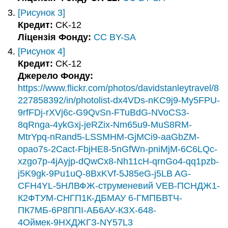
[Рисунок 3]
Кредит:
CK-12
Ліцензія Фонду:
CC BY-SA
[Рисунок 4]
Кредит:
CK-12
Джерело Фонду:
https://www.flickr.com/photos/davidstanleytravel/8
227858392/in/photolist-dx4VDs-nKC9j9-My5FPU-
9rfFDj-rXVj6c-G9QvSn-FTuBdG-NVoCS3-
8qRnga-4ykGxj-jeRZix-Nm65u9-MuS8RM-
MtrYpq-nRand5-LSSMHM-GjMCi9-aaGbZM-
opao7s-2Cact-FbjHE8-5nGfWn-pniMjM-6C6LQc-
xzgo7p-4jAyjp-dQwCx8-Nh11cH-qrnGo4-qq1pzb-
j5K9gk-9Pu1uQ-8BxKVf-5J85eG-j5LB AG-
CFH4YL-5НЛВФЖ-струменевий VEB-ПСНДЖ1-
К2ФТУМ-СНГП1К-ДБМАУ 6-ГМПБВТЧ-
ПК7МБ-6Р8ППІ-АБ6АУ-КЗХ-648-
4Оймек-9НХДЖГЗ-NY57L3