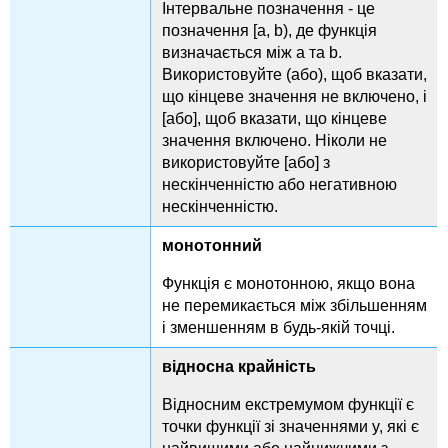
Інтервальне позначення - це
позначення [a, b), де функція
визначається між a та b.
Використовуйте (або), щоб вказати,
що кінцеве значення не включено, і
[або], щоб вказати, що кінцеве
значення включено. Ніколи не
використовуйте [або] з
нескінченністю або негативною
нескінченністю.
монотонний
Функція є монотонною, якщо вона
не перемикається між збільшенням
і зменшенням в будь-якій точці.
відносна крайність
Відносним екстремумом функції є
точки функції зі значеннями y, які є