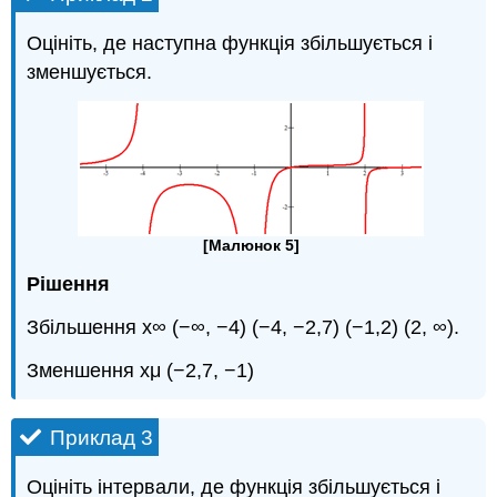
Оцініть, де наступна функція збільшується і
зменшується.
[Малюнок 5]
Рішення
Збільшення x∞ (−∞, −4) (−4, −2,7) (−1,2) (2, ∞).
Зменшення xμ (−2,7, −1)
Приклад 3
Оцініть інтервали, де функція збільшується і