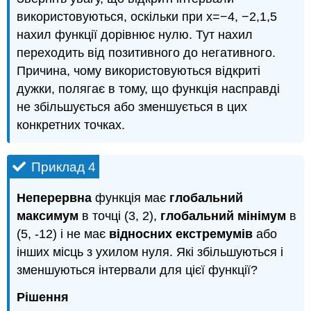
використовуються, оскільки при x=−4, −2,1,5
нахил функції дорівнює нулю. Тут нахил
переходить від позитивного до негативного.
Причина, чому використовуються відкриті
дужки, полягає в тому, що функція насправді
не збільшується або зменшується в цих
конкретних точках.
Приклад 4
Неперервна
функція має
глобальний
максимум
в точці (3, 2),
глобальний мінімум
в
(5, -12) і не має
відносних екстремумів
або
інших місць з ухилом нуля. Які збільшуються і
зменшуються інтервали для цієї функції?
Рішення