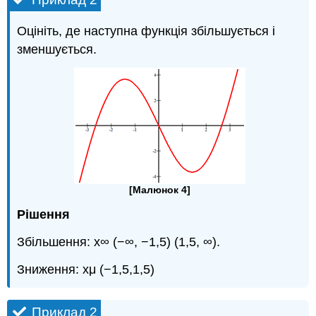
Оцініть, де наступна функція збільшується і
зменшується.
[Малюнок 4]
Рішення
Збільшення: x∞ (−∞, −1,5) (1,5, ∞).
Зниження: xμ (−1,5,1,5)
Приклад 2