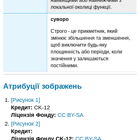
найвищими або найнижчими з
локальної околиці функції.
суворо
Строго - це прикметник, який
змінює збільшення та зменшення,
щоб виключити будь-яку
площинність або періоди, коли
значення y залишаються
постійними.
Атрибуції зображень
[Рисунок 1]
Кредит:
CK-12
Ліцензія Фонду:
CC BY-SA
[Рисунок 2]
Кредит:
Ліцензія Фонду CK-12:
CC BY-SA