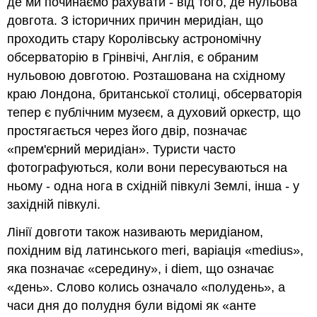
де ми починаємо рахувати - від того, де нульова
довгота. З історичних причин меридіан, що
проходить стару Королівську астрономічну
обсерваторію в Грінвічі, Англія, є обраним
нульовою довготою. Розташована на східному
краю Лондона, британської столиці, обсерваторія
тепер є публічним музеєм, а духовий оркестр, що
простягається через його двір, позначає
«прем'єрний меридіан». Туристи часто
фотографуються, коли вони пересуваються на
ньому - одна нога в східній півкулі Землі, інша - у
західній півкулі.
Лінії довготи також називають меридіаном,
похідним від латинського meri, варіація «medius»,
яка позначає «середину», і diem, що означає
«день». Слово колись означало «полудень», а
часи дня до полудня були відомі як «анте