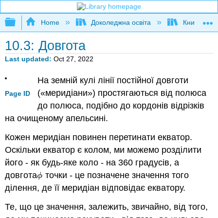
Expand/collapse global hierarchy
Home
Доколеджна освіта
Книга: Фізи
10.3: Довгота
Last updated
Oct 27, 2022
На земній кулі лінії постійної довготи
(«меридіани») простягаються від полюса
Page ID
до полюса, подібно до кордонів відрізків
на очищеному апельсині.
Кожен меридіан повинен перетинати екватор.
Оскільки екватор є колом, ми можемо розділити
його - як будь-яке коло - на 360 градусів, а
довгота
точки - це позначене значення того
ϕ
ϕ
ділення, де її меридіан відповідає екватору.
Те, що це значення, залежить, звичайно, від того,