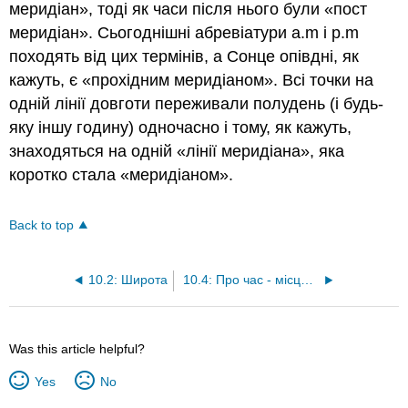
меридіан», тоді як часи після нього були «пост
меридіан». Сьогоднішні абревіатури a.m і p.m
походять від цих термінів, а Сонце опівдні, як
кажуть, є «прохідним меридіаном». Всі точки на
одній лінії довготи переживали полудень (і будь-
яку іншу годину) одночасно і тому, як кажуть,
знаходяться на одній «лінії меридіана», яка
коротко стала «меридіаном».
Back to top
10.2: Широта
10.4: Про час - місцевий та універсальний час
Was this article helpful?
Yes
No