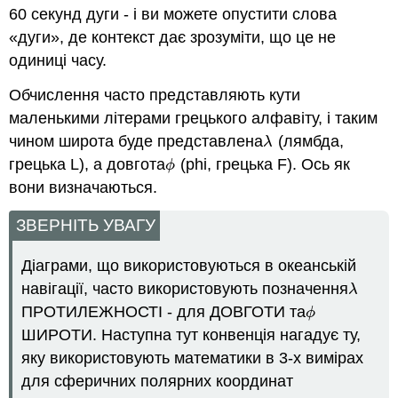
60 секунд дуги - і ви можете опустити слова
«дуги», де контекст дає зрозуміти, що це не
одиниці часу.
Обчислення часто представляють кути
маленькими літерами грецького алфавіту, і таким
чином широта буде представлена
(лямбда,
λ
λ
грецька L), а довгота
(phi, грецька F). Ось як
ϕ
ϕ
вони визначаються.
ЗВЕРНІТЬ УВАГУ
Діаграми, що використовуються в океанській
навігації, часто використовують позначення
λ
λ
ПРОТИЛЕЖНОСТІ - для ДОВГОТИ та
ϕ
ϕ
ШИРОТИ. Наступна тут конвенція нагадує ту,
яку використовують математики в 3-х вимірах
для сферичних полярних координат