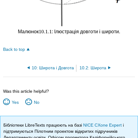
10.1.
1
Малюнок
: Ілюстрація довготи і широти.
10.1.
1
Back to top
10: Широта і Довгота
10.2: Широта
Was this article helpful?
Yes
No
Бібліотеки LibreTexts працюють на базі
NICE CXone Expert
і
підтримуються Пілотним проектом відкритих підручників
Департаменту освіти, Офісом проректора Каліфорнійського