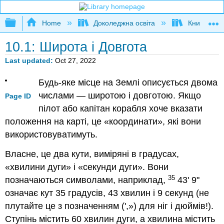
Expand/collapse global hierarchy
Home
Доколеджна освіта
Книга: Фізи
10.1: Широта і Довгота
Last updated
Oct 27, 2022
Будь-яке місце на Землі описується двома
числами — широтою і довготою. Якщо
Page ID
пілот або капітан корабля хоче вказати
положення на карті, це «координати», які вони
використовуватимуть.
Власне, це два кути, виміряні в градусах,
«хвилини дуги» і «секунди дуги». Вони
35
позначаються символами, наприклад,
43' 9"
означає кут 35 градусів, 43 хвилин і 9 секунд (не
плутайте це з позначенням (',») для ніг і дюймів!).
Ступінь містить 60 хвилин дуги, а хвилина містить