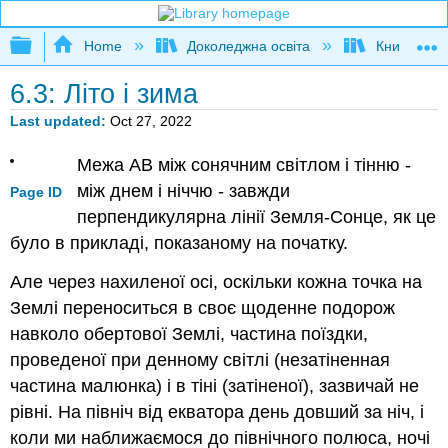
Expand/collapse global hierarchy
Home
Доколеджна освіта
Книга: Фізи
6.3: Літо і зима
Last updated
Oct 27, 2022
Межа AB між сонячним світлом і тінню -
між днем і ніччю - завжди
Page ID
перпендикулярна лінії Земля-Сонце, як це
було в прикладі, показаному на початку.
Але через нахиленої осі, оскільки кожна точка на
Землі переноситься в своє щоденне подорож
навколо обертової Землі, частина поїздки,
проведеної при денному світлі (незатіненная
частина малюнка) і в тіні (затіненої), зазвичай не
рівні. На північ від екватора день довший за ніч, і
коли ми наближаємося до північного полюса, ночі