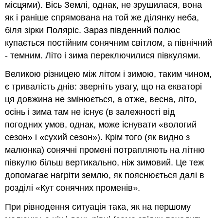
місцями). Вісь Землі, однак, не зрушилася, вона
як і раніше спрямована на той же ділянку неба,
біля зірки Поляріс. Зараз південний полюс
купається постійним сонячним світлом, а північний
- темним. Літо і зима переключилися півкулями.
Великою різницею між літом і зимою, таким чином,
є тривалість днів: зверніть увагу, що на екваторі
ця довжина не змінюється, а отже, весна, літо,
осінь і зима там не існує (в залежності від
погодних умов, однак, може існувати «вологий
сезон» і «сухий сезон»). Крім того (як видно з
малюнка) сонячні промені потрапляють на літню
півкулю більш вертикально, ніж зимовий. Це теж
допомагає нагріти землю, як пояснюється далі в
розділі «Кут сонячних променів».
При рівнодення ситуація така, як на першому