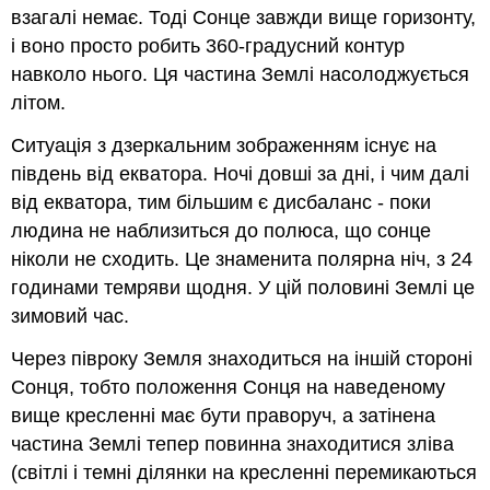
взагалі немає. Тоді Сонце завжди вище горизонту,
і воно просто робить 360-градусний контур
навколо нього. Ця частина Землі насолоджується
літом.
Ситуація з дзеркальним зображенням існує на
південь від екватора. Ночі довші за дні, і чим далі
від екватора, тим більшим є дисбаланс - поки
людина не наблизиться до полюса, що сонце
ніколи не сходить. Це знаменита полярна ніч, з 24
годинами темряви щодня. У цій половині Землі це
зимовий час.
Через півроку Земля знаходиться на іншій стороні
Сонця, тобто положення Сонця на наведеному
вище кресленні має бути праворуч, а затінена
частина Землі тепер повинна знаходитися зліва
(світлі і темні ділянки на кресленні перемикаються