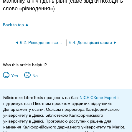
малюнку, а ніч і день рівні (саме звідки походить
слово «рівнодення»).
Back to top
6.2: Рівнодення і сонцестояння
6.4: Деякі цікаві факти
Was this article helpful?
Yes
No
Бібліотеки LibreTexts працюють на базі
NICE CXone Expert
і
підтримуються Пілотним проектом відкритих підручників
Департаменту освіти, Офісом проректора Каліфорнійського
університету в Девісі, Бібліотекою Каліфорнійського
університету в Девісі, Програмою доступних рішень для
навчання Каліфорнійського державного університету та Merlot.