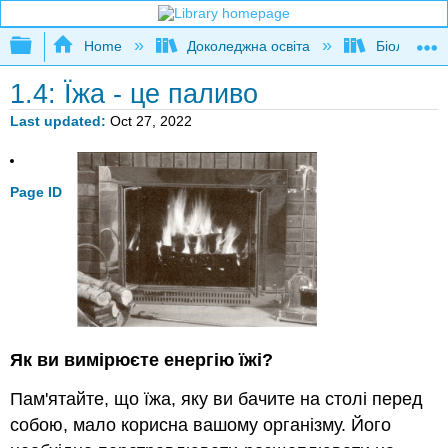
Expand/collapse global hierarchy
Home
Доколеджна освіта
Біологія л
1.4: Їжа - це паливо
Last updated
Oct 27, 2022
Page ID
Як ви вимірюєте енергію їжі?
Пам'ятайте, що їжа, яку ви бачите на столі перед
собою, мало корисна вашому організму. Його