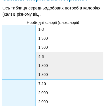
Ось таблиця середньодобових потреб в калоріях
(кал) в різному віці.
Необхідні калорії (кілокалорії)
1-3
1 300
1 300
4-6
1 800
1 800
7-10
2 000
2 000