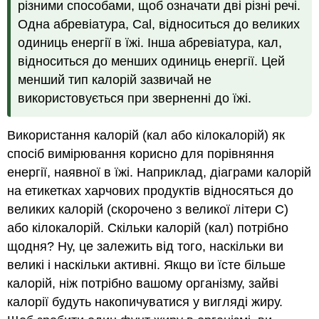
різними способами, щоб означати дві різні речі.
Одна абревіатура, Cal, відноситься до великих
одиниць енергії в їжі. Інша абревіатура, кал,
відноситься до менших одиниць енергії. Цей
менший тип калорій зазвичай не
використовується при зверненні до їжі.
Використання калорій (кал або
кілокалорій
) як
спосіб вимірювання корисно для порівняння
енергії, наявної в їжі. Наприклад, діаграми калорій
на етикетках харчових продуктів відносяться до
великих калорій (скорочено з великої літери С)
або
кілокалорій
. Скільки калорій (кал) потрібно
щодня? Ну, це залежить від того, наскільки ви
великі і наскільки активні. Якщо ви їсте більше
калорій, ніж потрібно вашому організму, зайві
калорії будуть накопичуватися у вигляді жиру.