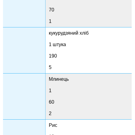
70
1
кукурудзяний хліб
1 штука
190
5
Млинець
1
60
2
Рис