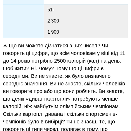
51+
2 300
1 900
∗ Що ви можете дізнатися з цих чисел? Чи
говорять ці цифри, що всім чоловікам у віці від 11
до 14 років потрібно 2500 калорій (кал) на день,
щоб жити? Ні. Чому? Тому що ці цифри є
середніми. Ви не знаєте, як було визначено
середнє значення. Ви не знаєте, скільки чоловіків
ви говорите про або що вони роблять. Ви знаєте,
що деякі «дивані картоплі» потребують менше
калорій, ніж майбутнім олімпійським чемпіонам.
Скільки картоплі дивана і скільки спортсменів-
чемпіонів було в вибірці? Ти не знаєш. Те, що
говорять ці типи чисел, полягає в тому, що