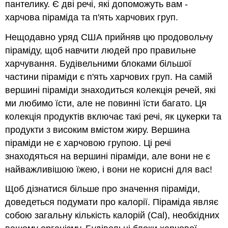
пантелику. Є дві речі, які допоможуть вам -
харчова піраміда та п'ять харчових груп.
Нещодавно уряд США прийняв цю продовольчу
піраміду, щоб навчити людей про правильне
харчування. Будівельними блоками більшої
частини піраміди є п'ять харчових груп. На самій
вершині піраміди знаходиться колекція речей, які
ми любимо їсти, але не повинні їсти багато. Ця
колекція продуктів включає такі речі, як цукерки та
продукти з високим вмістом жиру. Вершина
піраміди не є харчовою групою. Ці речі
знаходяться на вершині піраміди, але вони не є
найважливішою їжею, і вони не корисні для вас!
Щоб дізнатися більше про значення піраміди,
доведеться подумати про калорії. Піраміда являє
собою загальну кількість калорій (Cal), необхідних