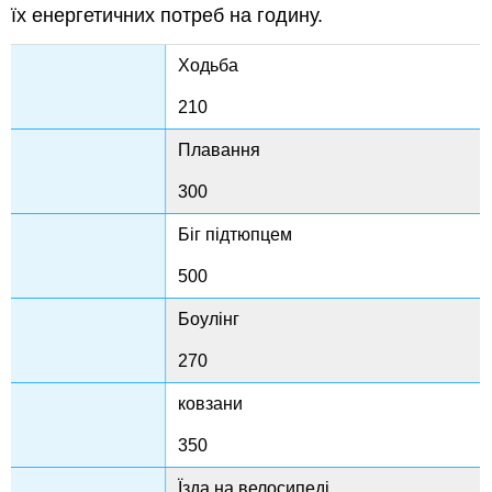
їх енергетичних потреб на годину.
Ходьба
210
Плавання
300
Біг підтюпцем
500
Боулінг
270
ковзани
350
Їзда на велосипеді