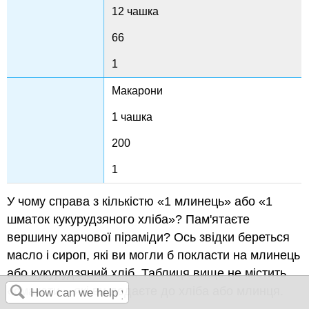
12 чашка
66
1
Макарони
1 чашка
200
1
У чому справа з кількістю «1 млинець» або «1
шматок кукурудзяного хліба»? Пам'ятаєте
вершину харчової піраміди? Ось звідки береться
масло і сироп, які ви могли б покласти на млинець
або кукурудзяний хліб. Таблиця вище не містить
«смакоти», які ви додаєте до хліба або млинця.