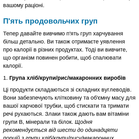
вашому раціоні.
П'ять продовольчих груп
Тепер давайте вивчимо п'ять груп харчування
більш детально. Ви також отримаєте уявлення
про калорії в різних продуктах. Тоді ви вивчите,
що організм повинен робити, щоб спалювати
калорії.
1.
Група хліб/крупи/рис/макаронних виробів
Ці продукти складаються зі складних вуглеводів.
Вони забезпечують клітковину та об'ємну масу для
вашої харчової трубки, щоб стискати та тримати
речі рухаються. Злаки також дають вам вітаміни
групи В, мінерали та білок.
Щодня
рекомендується від шести до одинадцяти
порцій з групи хліб/крупи/рису/макаронних