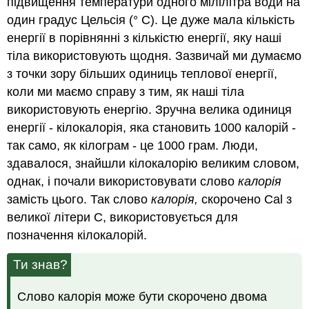
підвищення температури одного мілілітра води на
один градус Цельсія (° C). Це дуже мала кількість
енергії в порівнянні з кількістю енергії, яку наші
тіла використовують щодня. Зазвичай ми думаємо
з точки зору більших одиниць теплової енергії,
коли ми маємо справу з тим, як наші тіла
використовують енергію. Зручна велика одиниця
енергії - кілокалорія, яка становить 1000 калорій -
так само, як кілограм - це 1000 грам. Люди,
здавалося, знайшли кілокалорію великим словом,
однак, і почали використовувати слово
калорія
замість цього. Так слово
калорія,
скорочено Cal з
великої літери C, використовується для
позначення кілокалорій.
Ти знав?
Слово калорія може бути скорочено двома