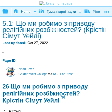
Expand/collapse global hierarchy
Home
Гуманітарні науки
Філософія
5.1: Що ми робимо з приводу
релігійних розбіжностей? (Крістін
Сімут Уейлі)
Last updated
Oct 27, 2022
Page ID
Noah Levin
Golden West College
via
NGE Far Press
26
Що ми робимо з приводу
релігійних розбіжностей?
36
Крістін Сімут Уейлі
Вступ