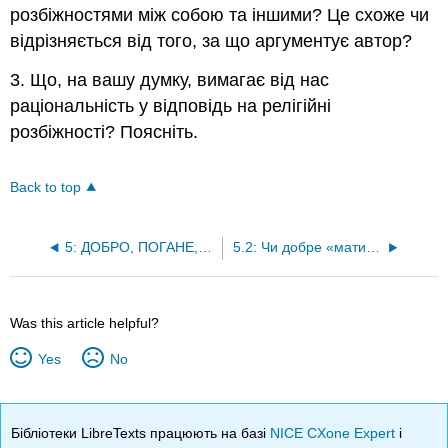
розбіжностями між собою та іншими? Це схоже чи
відрізняється від того, за що аргументує автор?
3. Що, на вашу думку, вимагає від нас
раціональність у відповідь на релігійні
розбіжності? Поясніть.
Back to top
5: ДОБРО, ПОГАНЕ, МОРАЛЬ І СУСПІЛЬСТВО
5.2: Чи добре «мати віру»? (Ной Левін)
Was this article helpful?
Yes
No
Бібліотеки LibreTexts працюють на базі
NICE CXone Expert
і