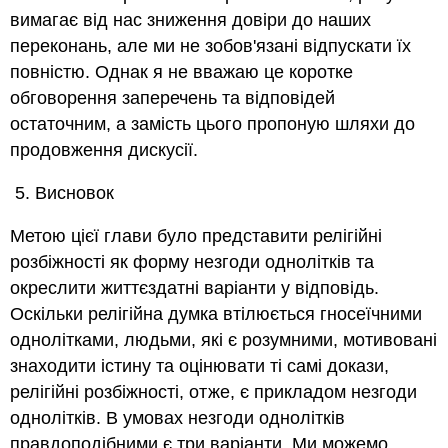
вимагає від нас зниження довіри до наших
переконань, але ми не зобов'язані відпускати їх
повністю. Однак я не вважаю це коротке
обговорення заперечень та відповідей
остаточним, а замість цього пропоную шляхи до
продовження дискусії.
Висновок
Метою цієї глави було представити релігійні
розбіжності як форму незгоди однолітків та
окреслити життєздатні варіанти у відповідь.
Оскільки релігійна думка втілюється гносеїчними
однолітками, людьми, які є розумними, мотивовані
знаходити істину та оцінювати ті самі докази,
релігійні розбіжності, отже, є прикладом незгоди
однолітків. В умовах незгоди однолітків
правдоподібними є три варіанти. Ми можемо