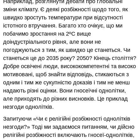
Наприклад, розглянути дебати про глобальні
зміни клімату. Є деякі розбіжності щодо того, як
швидко зростуть температури при відсутності
істотного втручання. Багато хто очікує, що ми
побачимо зростання на 2ºC вище
доіндустріального рівня, але вони не
погоджуються з тим, як швидко це станеться. Чи
станеться це до 2035 року? 2050? Кінець століття?
Добре освічені люди, висококомпетентні та високо
мотивовані, щоб знайти відповідь, стикаються з
одним і тим же сукупністю доказів і тим не менш
надають різні оцінки. Вони гносеїчні однолітки,
але приходять до різних висновків. Це приклад
незгоди однолітків.
Запитуючи «Чи є релігійні розбіжності однолітків
незгоди?» Тоді ми задаємося питанням, чи дійсно
релігійні розбіжності включають гносеї-однолітків,