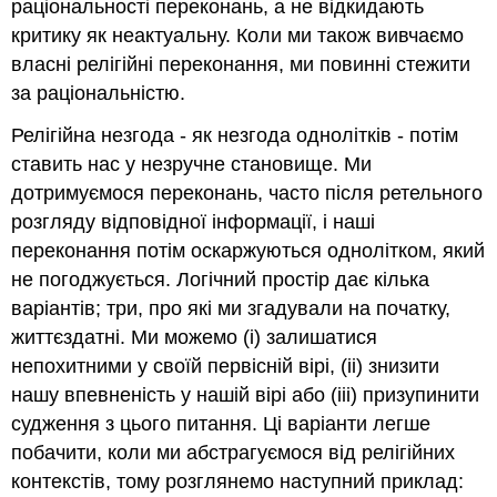
раціональності переконань, а не відкидають
критику як неактуальну. Коли ми також вивчаємо
власні релігійні переконання, ми повинні стежити
за раціональністю.
Релігійна незгода - як незгода однолітків - потім
ставить нас у незручне становище. Ми
дотримуємося переконань, часто після ретельного
розгляду відповідної інформації, і наші
переконання потім оскаржуються однолітком, який
не погоджується. Логічний простір дає кілька
варіантів; три, про які ми згадували на початку,
життєздатні. Ми можемо (i) залишатися
непохитними у своїй первісній вірі, (ii) знизити
нашу впевненість у нашій вірі або (iii) призупинити
судження з цього питання. Ці варіанти легше
побачити, коли ми абстрагуємося від релігійних
контекстів, тому розглянемо наступний приклад: