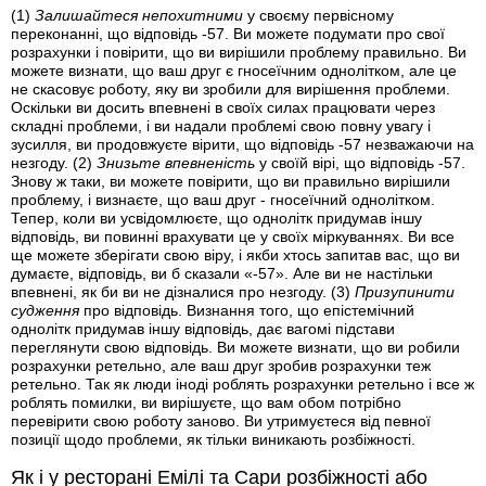
(1)
Залишайтеся непохитними
у своєму первісному
переконанні, що відповідь -57. Ви можете подумати про свої
розрахунки і повірити, що ви вирішили проблему правильно. Ви
можете визнати, що ваш друг є гносеїчним однолітком, але це
не скасовує роботу, яку ви зробили для вирішення проблеми.
Оскільки ви досить впевнені в своїх силах працювати через
складні проблеми, і ви надали проблемі свою повну увагу і
зусилля, ви продовжуєте вірити, що відповідь -57 незважаючи на
незгоду.
(2)
Знизьте впевненість
у своїй вірі, що відповідь -57.
Знову ж таки, ви можете повірити, що ви правильно вирішили
проблему, і визнаєте, що ваш друг - гносеїчний однолітком.
Тепер, коли ви усвідомлюєте, що однолітк придумав іншу
відповідь, ви повинні врахувати це у своїх міркуваннях. Ви все
ще можете зберігати свою віру, і якби хтось запитав вас, що ви
думаєте, відповідь, ви б сказали «-57». Але ви не настільки
впевнені, як би ви не дізналися про незгоду.
(3)
Призупинити
судження
про відповідь. Визнання того, що епістемічний
однолітк придумав іншу відповідь, дає вагомі підстави
переглянути свою відповідь. Ви можете визнати, що ви робили
розрахунки ретельно, але ваш друг зробив розрахунки теж
ретельно. Так як люди іноді роблять розрахунки ретельно і все ж
роблять помилки, ви вирішуєте, що вам обом потрібно
перевірити свою роботу заново. Ви утримуєтеся від певної
позиції щодо проблеми, як тільки виникають розбіжності.
Як і у ресторані Емілі та Сари розбіжності або