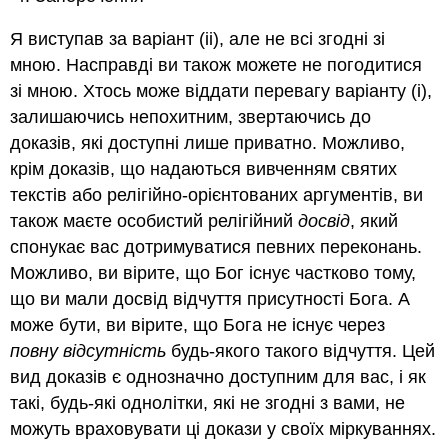
Я виступав за варіант (ii), але не всі згодні зі
мною. Насправді ви також можете не погодитися
зі мною. Хтось може віддати перевагу варіанту (i),
залишаючись непохитним, звертаючись до
доказів, які доступні лише приватно. Можливо,
крім доказів, що надаються вивченням святих
текстів або релігійно-орієнтованих аргументів, ви
також маєте особистий релігійний
досвід
, який
спонукає вас дотримуватися певних переконань.
Можливо, ви вірите, що Бог існує частково тому,
що ви мали досвід відчуття присутності Бога. А
може бути, ви вірите, що Бога не існує через
повну відсутність
будь-якого такого відчуття. Цей
вид доказів є однозначно доступним для вас, і як
такі, будь-які однолітки, які не згодні з вами, не
можуть враховувати ці докази у своїх міркуваннях.