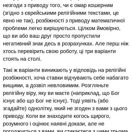
незгоди з приводу того, чи є омар кошерним
(згідно з єврейськими релігійними текстами, це
явно не так), розбіжності з приводу математичної
проблеми легко вирішуються. Цілком ймовірно,
що ви або ваш друг просто пропустили
негативний знак десь в розрахунках. Але перш ніж
хтось перевірить свою роботу, ці три варіанти
стоять на столі.
Такі ж варіанти виникають у відповідь на релігійні
розбіжності, хоча ставки відчувають себе набагато
вищими, а дозвіл невловимим. Розгляньте
релігійну віру, яку ви маєте (наприклад, що Бог
існує або що Бог не існує). Тоді уявіть (або
згадайте) однолітку, який не згоден з вами з цього
приводу. Коли ви знаходите когось щирого,
розумного і оцінює наявні докази, але не
погоджується з вами, ви стикаєтеся з цими трьома