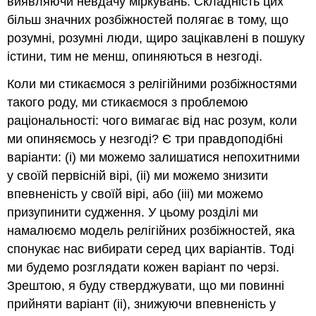
виявляючи невдачу міркувань. Складність цих
більш значних розбіжностей полягає в тому, що
розумні, розумні люди, щиро зацікавлені в пошуку
істини, тим не менш, опиняються в незгоді.
Коли ми стикаємося з релігійними розбіжностями
такого роду, ми стикаємося з проблемою
раціональності: чого вимагає від нас розум, коли
ми опиняємось у незгоді? Є три правдоподібні
варіанти: (i) ми можемо залишатися непохитними
у своїй первісній вірі, (ii) ми можемо знизити
впевненість у своїй вірі, або (iii) ми можемо
призупинити судження. У цьому розділі ми
намалюємо модель релігійних розбіжностей, яка
спонукає нас вибирати серед цих варіантів. Тоді
ми будемо розглядати кожен варіант по черзі.
Зрештою, я буду стверджувати, що ми повинні
прийняти варіант (ii), знижуючи впевненість у