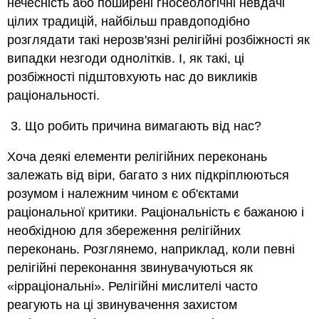
нечесність або поширені гносеологічні невдачі
цілих традицій, найбільш правдоподібно
розглядати такі нерозв'язні релігійні розбіжності як
випадки незгоди однолітків. І, як такі, ці
розбіжності підштовхують нас до викликів
раціональності.
Що робить причина вимагають від нас?
Хоча деякі елементи релігійних переконань
залежать від віри, багато з них підкріплюються
розумом і належним чином є об'єктами
раціональної критики. Раціональність є бажаною і
необхідною для збереження релігійних
переконань. Розглянемо, наприклад, коли певні
релігійні переконання звинувачуються як
«ірраціональні». Релігійні мислителі часто
реагують на ці звинувачення захистом