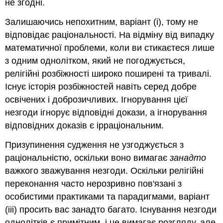
не згодні.
Залишаючись непохитним, варіант (i), тому не
відповідає раціональності. На відміну від випадку
математичної проблеми, коли ви стикаєтеся лише
з одним однолітком, який не погоджується,
релігійні розбіжності широко поширені та тривалі.
Існує історія розбіжностей навіть серед добре
освічених і доброзичливих. Ігнорування цієї
незгоди ігнорує відповідні докази, а ігнорування
відповідних доказів є ірраціональним.
Призупинення судження не узгоджується з
раціональністю, оскільки воно вимагає
занадто
важкого зважування незгоди. Оскільки релігійні
переконання часто нерозривно пов'язані з
особистими практиками та парадигмами, варіант
(iii) просить вас занадто багато. Існування незгоди
однолітків є примітним, і це вимагає розгляду, але