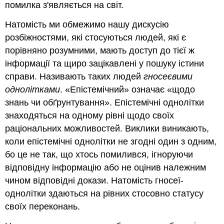
помилка з'являється на світ.
Натомість ми обмежимо нашу дискусію
розбіжностями, які стосуються людей, які є
порівняно розумними, мають доступ до тієї ж
інформації та щиро зацікавлені у пошуку істини
справи. Називають таких людей
гносеєвими
однолітками
. «Епістемічний» означає «щодо
знань чи обґрунтування». Епістемічні однолітки
знаходяться на одному рівні щодо своїх
раціональних можливостей. Виклики виникають,
коли епістемічні однолітки не згодні один з одним,
бо це не так, що хтось помилився, ігноруючи
відповідну інформацію або не оцінив належним
чином відповідні докази. Натомість гносеї-
однолітки здаються на рівних стосовно статусу
своїх переконань.