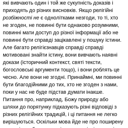
які вивчають один і той же сукупність доказів і
приходять до різних висновків. Якщо релігійні
розбіжності не
є однолітками незгоди, то ті, хто
не згоден, не повинні бути однаково розумними,
повинні мати доступ до різної інформації або не
повинні бути справді зацікавлені у пошуку істини.
Але багато релігієзнавців справді справді
мотивовані знайти істину, вони вивчають наявні
докази (історичний контекст, святі тексти,
богословські аргументи тощо), і вони роблять це
чесно. Але вони не згодні. Принаймні, ми повинні
бути благодійними до тих, хто не згоден з нами,
поки у нас не буде підстав думати інакше.
Питання про, наприклад, Божу природу або
шляхи до порятунку підказують різні відповіді з
різних релігійних традицій, і ці питання не легко
вирішуються. Оскільки мова йде не про поширену