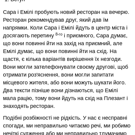
Сара і Емілі пробують новий ресторан на вечерю.
Ресторан рекомендував друг, який дав їм
напрямки. Коли Сара і Емілі йдуть в центр міста і
8-го
досягають перетину
і приємного, Сара думає,
що вони повинні йти на захід на приємний, але
Емілі думає, що вони повинні йти на схід. На
щастя, є кілька варіантів вирішення їх незгоди.
Вони могли зателефонувати своєму другові, щоб
отримати роз'яснення, вони могли запитати
місцевого жителя, або вони можуть шукати його.
Два тексти пізніше вони дізнаються, що Емілі
мала рацію, тому вони йдуть на схід на Плезант і
знаходять ресторан.
Подібні розбіжності не рідкість. У нас є несправні
спогади, ми неправильно читаємо речі, ми робимо
нечіткі судження або ми неправильно тлумачимо