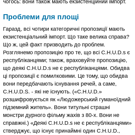
чогось: вони також мають екзистенційний імпорт.
Проблеми для площі
Гаразд, всі чотири категоричні пропозиції мають
екзистенціальний імпорт. Що таке велика справа?
Що ж, цей факт призводить до проблем.
Розглянемо пропозицію про те, що всі C.H.U.D.s є
республіканцями; також, враховуйте пропозицію,
що деякі C.H.U.D.s не є республіканцями. Обидва
ці пропозиції є помилковими. Це тому, що обидва
вони передбачають існування речей, а саме,
C.H.U.D.S. - які не існують. («C.H.U.D.»
розшифровується як «Людожерський гуманоїдний
підземний житель». Вони титульні страшні
монстри дурного фільму жахів з 80-х. Вони не
справжні.) «Деякі C.H.U.D.s не є республіканцями»
стверджує, що існує принаймні один C.H.U.D.,