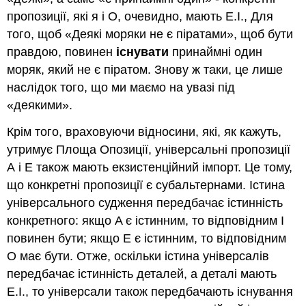
пропозиції, які я і О, очевидно, мають E.I., Для
того, щоб «Деякі моряки не є піратами», щоб бути
правдою, повинен
існувати
принаймні один
моряк, який не є піратом. Знову ж таки, це лише
наслідок того, що ми маємо на увазі під
«деякими».
Крім того, враховуючи відносини, які, як кажуть,
утримує Площа Опозиції, універсальні пропозиції
А і Е також мають екзистенційний імпорт. Це тому,
що конкретні пропозиції є субальтернами. Істина
універсального судження передбачає істинність
конкретного: якщо A є істинним, то відповідним I
повинен бути; якщо Е є істинним, то відповідним
O має бути. Отже, оскільки істина універсалів
передбачає істинність деталей, а деталі мають
Е.І., то універсали також передбачають існування