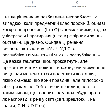
І наше рішення не позбавлене незграбності. У
випадках, коли предметний клас порожній, обидві
конкретні пропозиції (I та O) є помилковими; тоді їх
універсальні протиріччя (E та A) є вірними за цих
обставин. Це дивно. Обидва ці речення
висловлюють істину: «Усі Ч.У.Д.С. є
республіканцями» та «Ні Ч.У.Д. - республіканці».
Це важка таблетка, щоб проковтнути, але
проковтнути її ми повинні, враховуючи міркування
вище. Ми можемо трохи полегшити ковтання,
якщо скажемо, що вони правдиві, але пилососно
або тривіально. Тобто, вони правдиві, але не
таким чином, що говорить вам що-небудь про те,
як насправді є речі у світі (світ, зрештою, і, на
щастя, C.H.U.D.Free).