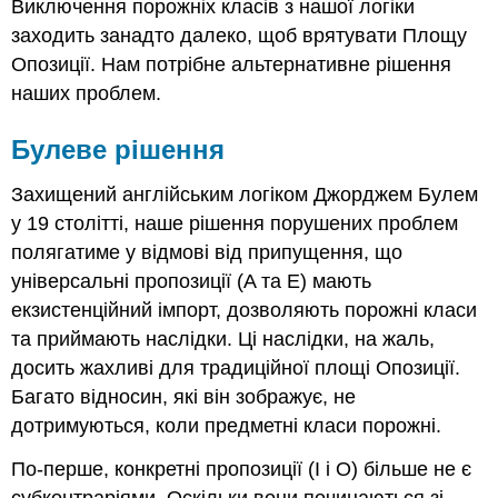
Виключення порожніх класів з нашої логіки
заходить занадто далеко, щоб врятувати Площу
Опозиції. Нам потрібне альтернативне рішення
наших проблем.
Булеве рішення
Захищений англійським логіком Джорджем Булем
у 19 столітті, наше рішення порушених проблем
полягатиме у відмові від припущення, що
універсальні пропозиції (A та E) мають
екзистенційний імпорт, дозволяють порожні класи
та приймають наслідки. Ці наслідки, на жаль,
досить жахливі для традиційної площі Опозиції.
Багато відносин, які він зображує, не
дотримуються, коли предметні класи порожні.
По-перше, конкретні пропозиції (I і O) більше не є
субконтраріями. Оскільки вони починаються зі