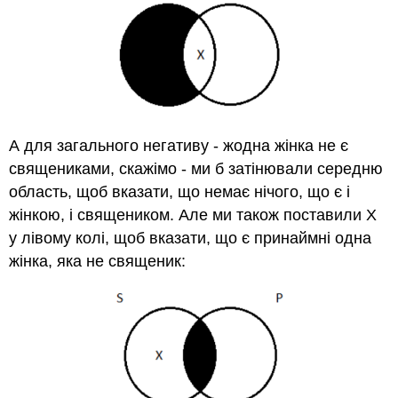
А для загального негативу - жодна жінка не є
священиками, скажімо - ми б затінювали середню
область, щоб вказати, що немає нічого, що є і
жінкою, і священиком. Але ми також поставили X
у лівому колі, щоб вказати, що є принаймні одна
жінка, яка не священик: