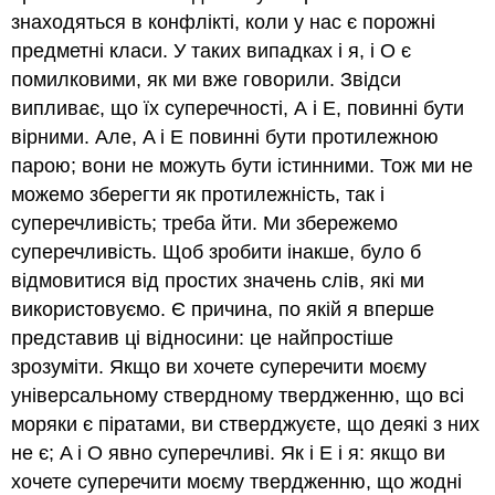
знаходяться в конфлікті, коли у нас є порожні
предметні класи. У таких випадках і я, і О є
помилковими, як ми вже говорили. Звідси
випливає, що їх суперечності, А і Е, повинні бути
вірними. Але, A і E повинні бути протилежною
парою; вони не можуть бути істинними. Тож ми не
можемо зберегти як протилежність, так і
суперечливість; треба йти. Ми збережемо
суперечливість. Щоб зробити інакше, було б
відмовитися від простих значень слів, які ми
використовуємо. Є причина, по якій я вперше
представив ці відносини: це найпростіше
зрозуміти. Якщо ви хочете суперечити моєму
універсальному ствердному твердженню, що всі
моряки є піратами, ви стверджуєте, що деякі з них
не є; A і O явно суперечливі. Як і Е і я: якщо ви
хочете суперечити моєму твердженню, що жодні