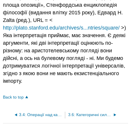
площа опозиції», Стенфордська енциклопедія
філософії (видання влітку 2015 року), Едвард Н.
Zalta (ред.), URL = <
http://plato.stanford.edu/archives/s...ntries/square/
>)
Яка інтерпретація приймає, має значення. Є деякі
аргументи, які дві інтерпретації оцінюють по-
різному: на аристотелевському погляді вони
дійсні, а ось на булевому погляді - ні. Ми будемо
дотримуватися логічної інтерпретації універсалів,
згідно з якою вони не мають екзистенціального
імпорту.
Back to top
3.4: Операції над категоріальними реченнями
3.6: Категоричні силогізми