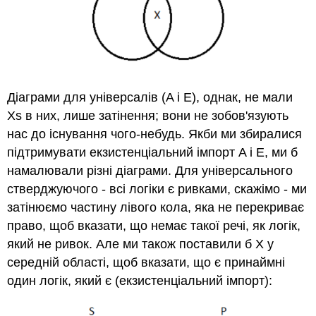
Діаграми для універсалів (A і E), однак, не мали
Xs в них, лише затінення; вони не зобов'язують
нас до існування чого-небудь. Якби ми збиралися
підтримувати екзистенціальний імпорт A і E, ми б
намалювали різні діаграми. Для універсального
стверджуючого - всі логіки є ривками, скажімо - ми
затінюємо частину лівого кола, яка не перекриває
право, щоб вказати, що немає такої речі, як логік,
який не ривок. Але ми також поставили б X у
середній області, щоб вказати, що є принаймні
один логік, який є (екзистенціальний імпорт):