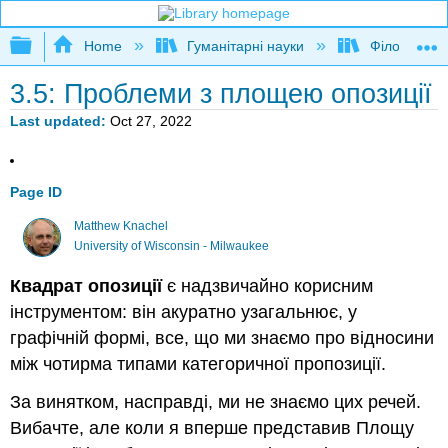
Expand/collapse global hierarchy
Home
Гуманітарні науки
Філософія
3.5: Проблеми з площею опозиції
Last updated
Oct 27, 2022
Page ID
Matthew Knachel
University of Wisconsin - Milwaukee
Квадрат опозиції
є надзвичайно корисним
інструментом: він акуратно узагальнює, у
графічній формі, все, що ми знаємо про відносини
між чотирма типами категоричної пропозиції.
За винятком, насправді, ми не знаємо цих речей.
Вибачте, але коли я вперше представив Площу