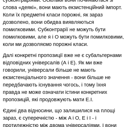
слова «деякі», вони мають екзистенційний імпорт.
Коли їх предметні класи порожні, як зараз
дозволено, вони обидва виявляються
помилковими. Субконтрарії не можуть бути
помилковими, але я і O можуть бути помилковими,
коли ми дозволяємо порожні класи.
Далі конкретні пропозиції вже не є субальтернами
відповідних універсалів (А і Е). Як ми вже
говорили, універсали більше не мають
екзистенціального значення - вони більше не
передбачають існування чогось, і тому їхня
правда не може означати істини конкретних
пропозицій, які продовжують мати Е.І.
Єдині два відносини, що залишилися на площі
зараз, є суперечністю - між A і O, E і I - і
протилежністю між двома універсаліями. І вони