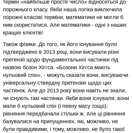
термін «найбільше просте число» відноситься до
порожнього класу. Якби наша логіка виключила
порожні класові терміни, математики не могли б
ним скористатися. Але математики - одні з наших
кращих клієнтів!
Також фізики. До того, як його існування було
підтверджено в 2013 році, вони висували різні
претензії щодо фундаментальної частинки під
назвою бозон Хіггса. «Бозони Хіггса мають
нульовий спін», - можуть сказати вони, висуваючи
універсальну ствердну претензію щодо цих
частинок. Але до 2013 року вони навіть не знали,
чи існують такі частинки. Якби вони існували, вони
мали б нульовий спін (і певну масу тощо);
рівняння передбачали стільки ж. Але ці рівняння
базувалися на припущеннях, які, можливо, не
були правдивими, і тому, можливо, не було такої