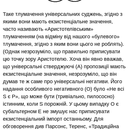
Таке тлумачення універсальних суджень, згідно з
якими вони мають екзистенціальне значення,
часто називають «Аристотелівським»
тлумаченням (на відміну від нашого «булевого»
тлумачення, згідно з яким вони цього не роблять).
(Однак незрозуміло, що правильно приписувати
цю точку зору Аристотелю. Хоча він явно вважав,
що універсальні стверджуючі (А) пропозиції мають
екзистенціальне значення, незрозуміло, що він
думав те ж саме про універсальні негативи. Його
надання особливого негативного (O) було «Не всі
S є P», що може бути (тривіально, пилососно)
істинним, коли S порожній. У цьому випадку O є
субальтерном E не змушує нас приписувати
екзистенціальний імпорт останньому. Для
обговорення див Парсонс, Теренс, «Традиційна