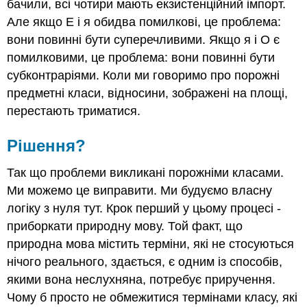
бачили, всі чотири мають екзистенційний імпорт.
Але якщо E і я обидва помилкові, це проблема:
вони повинні бути суперечливими. Якщо я і О є
помилковими, це проблема: вони повинні бути
субконтраріями. Коли ми говоримо про порожні
предметні класи, відносини, зображені на площі,
перестають триматися.
Рішення?
Так що проблеми викликані порожніми класами.
Ми можемо це виправити. Ми будуємо власну
логіку з нуля тут. Крок перший у цьому процесі -
приборкати природну мову. Той факт, що
природна мова містить терміни, які не стосуються
нічого реального, здається, є одним із способів,
якими вона неслухняна, потребує приручення.
Чому б просто не обмежитися термінами класу, які