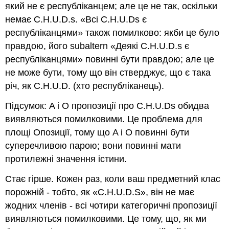
який не є республіканцем; але це не так, оскільки
немає C.H.U.D.s. «Всі C.H.U.Ds є
республіканцями» також помилково: якби це було
правдою, його subaltern «Деякі C.H.U.D.s є
республіканцями» повинні бути правдою; але це
не може бути, тому що він стверджує, що є така
річ, як C.H.U.D. (хто республіканець).
Підсумок: A і O пропозиції про C.H.U.Ds обидва
виявляються помилковими. Це проблема для
площі Опозиції, тому що A і O повинні бути
суперечливою парою; вони повинні мати
протилежні значення істини.
Стає гірше. Кожен раз, коли ваш предметний клас
порожній - тобто, як «C.H.U.D.S», він не має
жодних членів - всі чотири категоричні пропозиції
виявляються помилковими. Це тому, що, як ми