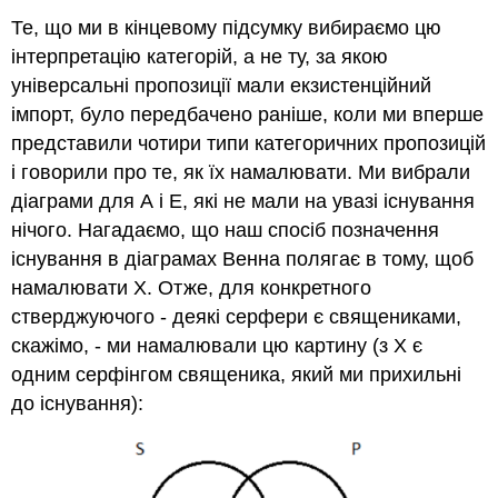
Те, що ми в кінцевому підсумку вибираємо цю
інтерпретацію категорій, а не ту, за якою
універсальні пропозиції мали екзистенційний
імпорт, було передбачено раніше, коли ми вперше
представили чотири типи категоричних пропозицій
і говорили про те, як їх намалювати. Ми вибрали
діаграми для А і Е, які не мали на увазі існування
нічого. Нагадаємо, що наш спосіб позначення
існування в діаграмах Венна полягає в тому, щоб
намалювати X. Отже, для конкретного
стверджуючого - деякі серфери є священиками,
скажімо, - ми намалювали цю картину (з X є
одним серфінгом священика, який ми прихильні
до існування):