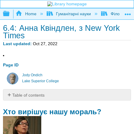
Expand/collapse global hierarchy
Home
Гуманітарні науки
Філософія
6.4: Анна Квіндлен, з New York
Times
Last updated
Oct 27, 2022
Page ID
Jody Ondich
Lake Superior College
Table of contents
Хто
вирішує
Хто вирішує нашу мораль?
нашу
мораль?
Приклад