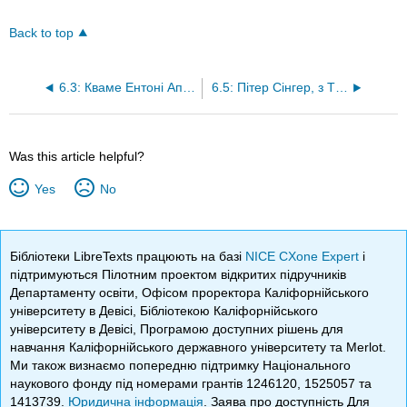
Back to top
6.3: Кваме Ентоні Аппіа, з TEDTalks
6.5: Пітер Сінгер, з TEDTalks
Was this article helpful?
Yes
No
Бібліотеки LibreTexts працюють на базі
NICE CXone Expert
і
підтримуються Пілотним проектом відкритих підручників
Департаменту освіти, Офісом проректора Каліфорнійського
університету в Девісі, Бібліотекою Каліфорнійського
університету в Девісі, Програмою доступних рішень для
навчання Каліфорнійського державного університету та Merlot.
Ми також визнаємо попередню підтримку Національного
наукового фонду під номерами грантів 1246120, 1525057 та
1413739.
Юридична інформація
. Заява про доступність Для