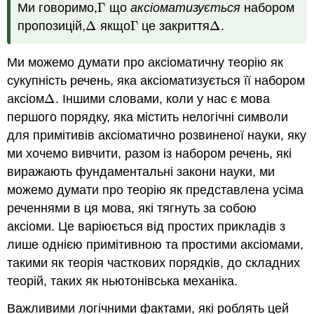
Ми говоримо,
Γ
що
аксіоматизується
набором
Γ
пропозицій,
Δ
якщо
Γ
це закриття
Δ
.
Δ
Γ
Δ
Ми можемо думати про аксіоматичну теорію як
сукупність речень, яка аксіоматизується її набором
аксіом
Δ
. Іншими словами, коли у нас є мова
Δ
першого порядку, яка містить нелогічні символи
для примітивів аксіоматично розвиненої науки, яку
ми хочемо вивчити, разом із набором речень, які
виражають фундаментальні закони науки, ми
можемо думати про теорію як представлена усіма
реченнями в ця мова, які тягнуть за собою
аксіоми. Це варіюється від простих прикладів з
лише однією примітивною та простими аксіомами,
такими як теорія часткових порядків, до складних
теорій, таких як ньютонівська механіка.
Важливими логічними фактами, які роблять цей