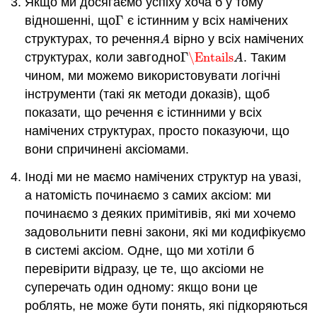
Якщо ми досягаємо успіху хоча б у тому
відношенні, що
Γ
є істинним у всіх намічених
Γ
структурах, то речення
вірно у всіх намічених
A
A
структурах, коли завгодно
Γ
\Entails
. Таким
Γ
\Entails
A
A
чином, ми можемо використовувати логічні
інструменти (такі як методи доказів), щоб
показати, що речення є істинними у всіх
намічених структурах, просто показуючи, що
вони спричинені аксіомами.
Іноді ми не маємо намічених структур на увазі,
а натомість починаємо з самих аксіом: ми
починаємо з деяких примітивів, які ми хочемо
задовольнити певні закони, які ми кодифікуємо
в системі аксіом. Одне, що ми хотіли б
перевірити відразу, це те, що аксіоми не
суперечать один одному: якщо вони це
роблять, не може бути понять, які підкоряються