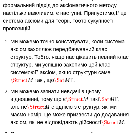
формальний підхід до аксіоматичного методу
настільки важливим, є наступні. Припустимо
,
Γ
це
Γ
система аксіоми для теорії, тобто сукупності
пропозицій.
Ми можемо точно констатувати, коли система
аксіом захоплює передбачуваний клас
структур. Тобто, якщо нас цікавить певний клас
структур, ми успішно захопимо цей клас
системою
Γ
аксіом, якщо
структури саме
Γ
\Struct
такі, що
\Sat
Γ
.
\Struct
M
\Sat
M
Γ
M
M
Ми можемо зазнати невдачі в цьому
відношенні, тому
що є
\Struct
такі
\Sat
Γ
,
\Struct
M
\Sat
M
Γ
M
M
але
не
\Struct
є однією з структур, які ми
\Struct
M
M
маємо намір. Це може призвести до додавання
аксіом, які не відповідають дійсності
\Struct
.
\Struct
M
M