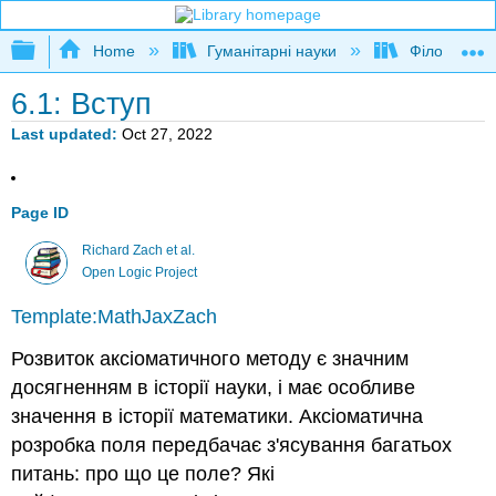
Expand/collapse global hierarchy
Home
Гуманітарні науки
Філософія
6.1: Вступ
Last updated
Oct 27, 2022
Page ID
Richard Zach et al.
Open Logic Project
Template:MathJaxZach
Розвиток аксіоматичного методу є значним
досягненням в історії науки, і має особливе
значення в історії математики. Аксіоматична
розробка поля передбачає з'ясування багатьох
питань: про що це поле? Які