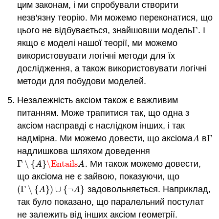
цим законам, і ми спробували створити
незв'язну теорію. Ми можемо переконатися, що
цього не відбувається, знайшовши модель
Γ
. І
Γ
якщо є моделі нашої теорії, ми можемо
використовувати логічні методи для їх
дослідження, а також використовувати логічні
методи для побудови моделей.
Незалежність аксіом також є важливим
питанням. Може трапитися так, що одна з
аксіом насправді є наслідком інших, і так
надмірна. Ми можемо довести, що аксіома
в
Γ
A
Γ
A
надлишкова шляхом доведення
Γ
∖
{
}
\Entails
. Ми також можемо довести,
Γ
∖
{
A
}
\Entails
A
A
A
що аксіома не є зайвою, показуючи, що
(
Γ
∖
{
}
)
∪
{
¬
}
задовольняється. Наприклад,
(
Γ
∖
{
A
}
)
∪
{
¬
A
}
A
A
так було показано, що паралельний постулат
не залежить від інших аксіом геометрії.