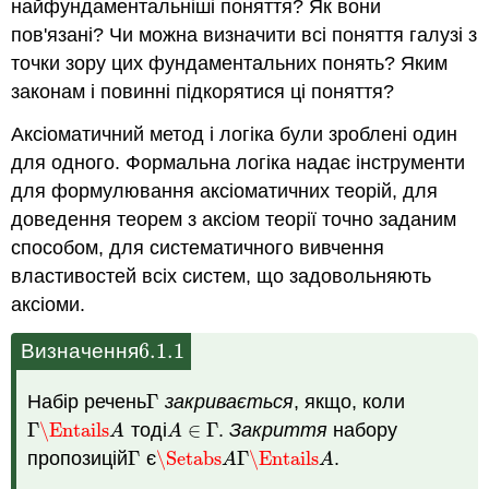
найфундаментальніші поняття? Як вони
пов'язані? Чи можна визначити всі поняття галузі з
точки зору цих фундаментальних понять? Яким
законам і повинні підкорятися ці поняття?
Аксіоматичний метод і логіка були зроблені один
для одного. Формальна логіка надає інструменти
для формулювання аксіоматичних теорій, для
доведення теорем з аксіом теорії точно заданим
способом, для систематичного вивчення
властивостей всіх систем, що задовольняють
аксіоми.
6.1.
1
Визначення
6.1.
1
Набір речень
Γ
закривається
, якщо, коли
Γ
Γ
\Entails
тоді
∈
Γ
.
Закриття
набору
Γ
\Entails
A
A
∈
Γ
A
A
пропозицій
Γ
є
\Setabs
Γ
\Entails
.
Γ
\Setabs
A
Γ
\Entails
A
A
A