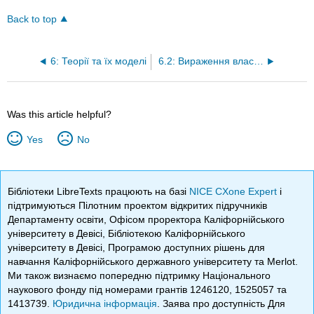
Back to top
6: Теорії та їх моделі
6.2: Вираження властивостей структур
Was this article helpful?
Yes
No
Бібліотеки LibreTexts працюють на базі
NICE CXone Expert
і
підтримуються Пілотним проектом відкритих підручників
Департаменту освіти, Офісом проректора Каліфорнійського
університету в Девісі, Бібліотекою Каліфорнійського
університету в Девісі, Програмою доступних рішень для
навчання Каліфорнійського державного університету та Merlot.
Ми також визнаємо попередню підтримку Національного
наукового фонду під номерами грантів 1246120, 1525057 та
1413739.
Юридична інформація
. Заява про доступність Для