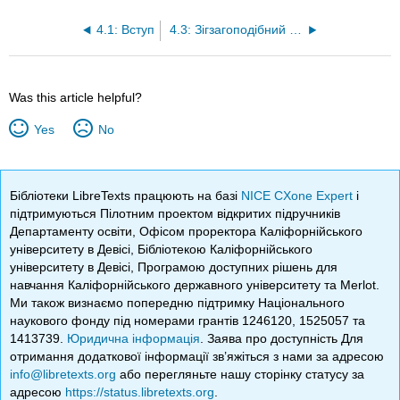
4.1: Вступ
4.3: Зігзагоподібний метод Кантора
Was this article helpful?
Yes
No
Бібліотеки LibreTexts працюють на базі
NICE CXone Expert
і
підтримуються Пілотним проектом відкритих підручників
Департаменту освіти, Офісом проректора Каліфорнійського
університету в Девісі, Бібліотекою Каліфорнійського
університету в Девісі, Програмою доступних рішень для
навчання Каліфорнійського державного університету та Merlot.
Ми також визнаємо попередню підтримку Національного
наукового фонду під номерами грантів 1246120, 1525057 та
1413739.
Юридична інформація
. Заява про доступність Для
отримання додаткової інформації зв’яжіться з нами за адресою
info@libretexts.org
або перегляньте нашу сторінку статусу за
адресою
https://status.libretexts.org
.