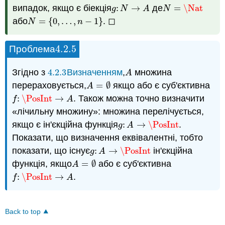
випадок, якщо є біекція
:
→
де
=
\Nat
g
:
N
→
A
N
=
\Nat
g
N
A
N
або
=
{
0
,
…
,
−
1
}
. ◻
N
=
{
0
,
…
,
n
−
1
}
N
n
4.2.
5
Проблема
4.2.
5
Згідно з
4.2.
3
Визначенням
,
множина
4.2.
3
A
A
перераховується,
=
∅
якщо або є суб'єктивна
A
=
∅
A
:
\PosInt
→
. Також можна точно визначити
f
:
\PosInt
→
A
f
A
«лічильну множину»: множина перелічується,
якщо є ін'єкційна функція
:
→
\PosInt
.
g
:
A
→
\PosInt
g
A
Показати, що визначення еквівалентні, тобто
показати, що існує
:
→
\PosInt
ін'єкційна
g
:
A
→
\PosInt
g
A
функція, якщо
=
∅
або є суб'єктивна
A
=
∅
A
:
\PosInt
→
.
f
:
\PosInt
→
A
f
A
Back to top