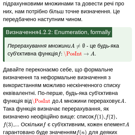
підрахунковими множинами та довести речі про
них, нам потрібно більш точне визначення. Це
передбачено наступним чином.
4.2.
2
Визначення
: Enumeration, formally
4.2.
2
Перерахування множини
≠
∅
- це будь-яка
A
≠
∅
A
суб'єктивна функція
:
\PosInt
→
.
f
:
\PosInt
→
A
f
A
Давайте переконаємо себе, що формальне
визначення та неформальне визначення з
використанням можливо нескінченного списку
еквівалентні. По-перше, будь-яка суб'єктивна
функція від
\PosInt
до
множини перераховує
.
\PosInt
A
A
A
A
Така функція визначає перерахування, як
визначено неофіційно вище: список
(
1
)
,
(
2
)
,
f
(
1
)
f
(
2
)
f
f
(
3
)
,... Оскільки
є суб'єктивним, кожен елемент
f
(
3
)
f
A
f
f
A
гарантовано буде значенням
(
)
для деяких
f
(
n
)
f
n