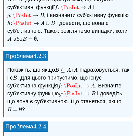
суб'єктивні функції
:
\PosInt
→
і
f
:
\PosInt
→
A
f
A
:
\PosInt
→
, і визначити суб'єктивну функцію
g
:
\PosInt
→
B
g
B
:
\PosInt
→
∪
і довести, що вона є
h
:
\PosInt
→
A
∪
B
h
A
B
суб'єктивною. Також розглянемо випадки, коли
або
=
∅
.
A
B
=
∅
A
B
4.2.
3
Проблема
4.2.
3
Покажіть, що якщо
⊆
і
підраховується, так
B
⊆
A
A
B
A
A
і є
. Для цього припустимо, що існує
B
B
суб'єктивна функція
:
\PosInt
→
. Визначте
f
:
\PosInt
→
A
f
A
суб'єктивну функцію
:
\PosInt
→
і доведіть,
g
:
\PosInt
→
B
g
B
що вона є суб'єктивною. Що станеться, якщо
=
∅
?
B
=
∅
B
4.2.
4
Проблема
4.2.
4