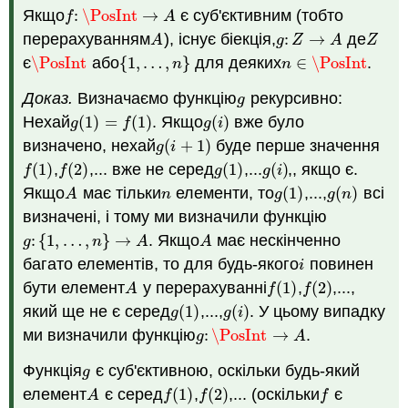
Якщо
:
\PosInt
→
є суб'єктивним (тобто
f
:
\PosInt
→
A
f
A
перерахуванням
), існує біекція,
:
→
де
A
g
:
Z
→
A
Z
A
g
Z
A
Z
є
\PosInt
або
{
1
,
…
,
}
для деяких
∈
\PosInt
.
\PosInt
{
1
,
…
,
n
}
n
∈
\PosInt
n
n
Доказ.
Визначаємо функцію
рекурсивно:
g
g
Нехай
(
1
)
=
(
1
)
. Якщо
(
)
вже було
g
(
1
)
=
f
(
1
)
g
(
i
)
g
f
g
i
визначено, нехай
(
+
1
)
буде перше значення
g
(
i
+
1
)
g
i
(
1
)
,
(
2
)
,... вже не серед
(
1
)
,...
(
)
,, якщо є.
f
(
1
)
f
(
2
)
g
(
1
)
g
(
i
)
f
f
g
g
i
Якщо
має тільки
елементи, то
(
1
)
,...,
(
)
всі
A
n
g
(
1
)
g
(
n
)
A
n
g
g
n
визначені, і тому ми визначили функцію
:
{
1
,
…
,
}
→
. Якщо
має нескінченно
g
:
{
1
,
…
,
n
}
→
A
A
g
n
A
A
багато елементів, то для будь-якого
повинен
i
i
бути елемент
у перерахуванні
(
1
)
,
(
2
)
,...,
A
f
(
1
)
f
(
2
)
A
f
f
який ще не є серед
(
1
)
,...,
(
)
. У цьому випадку
g
(
1
)
g
(
i
)
g
g
i
ми визначили функцію
:
\PosInt
→
.
g
:
\PosInt
→
A
g
A
Функція
є суб'єктивною, оскільки будь-який
g
g
елемент
є серед
(
1
)
,
(
2
)
,... (оскільки
є
A
f
(
1
)
f
(
2
)
f
A
f
f
f