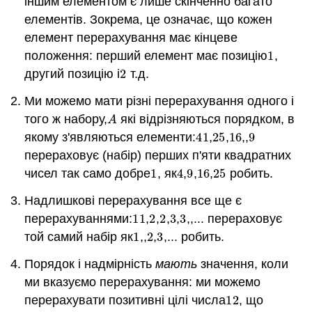
іншим елементом є лише скінченно багато
елементів. Зокрема, це означає, що кожен
елемент перерахування має кінцеве
положення: перший елемент має позицію
1
,
1
другий позицію
і
2
т.д.
2
Ми можемо мати різні перерахування одного і
того ж набору,
які відрізняються порядком, в
A
A
якому з'являються елементи:
4
1
,
25
,
16
,,
9
4
1
25
16
9
перераховує (набір) перших п'яти квадратних
чисел так само добре
1
, як
4
,
9
,
16
,
25
робить.
1
4
9
16
25
Надлишкові перерахування все ще є
перерахуваннями:
1
1
,
2
,
2
,
3
,
3
,,... перераховує
1
1
2
2
3
3
той самий набір як
1
,,
2
,
3
,... робить.
1
2
3
Порядок і надмірність
мають
значення, коли
ми вказуємо перерахування: ми можемо
перерахувати позитивні цілі числа
1
2
, що
1
2