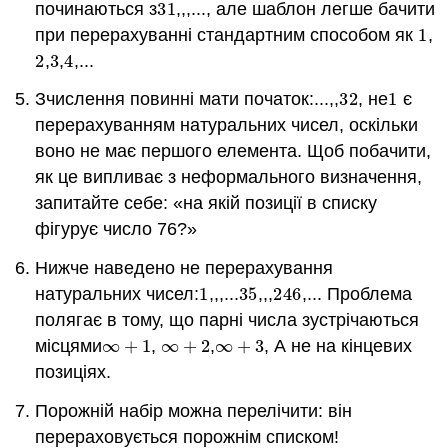
починаються з
3
1
,,,..., але шаблон легше бачити
3
1
при перерахуванні стандартним способом як
1
,
1
2
,
3
,
4
,...
2
3
4
Зчислення повинні мати початок:...,,
3
2
,
не
1
є
3
2
1
перерахуванням натуральних чисел, оскільки
воно не має першого елемента. Щоб побачити,
як це випливає з неформального визначення,
запитайте себе: «на якій позиції в списку
фігурує число 76?»
Нижче наведено не перерахування
натуральних чисел:
1
,,,
...
3
5
,,,
2
4
6
,... Проблема
1
3
5
2
4
6
полягає в тому, що парні числа зустрічаються
місцями
∞
+
1
,
∞
+
2
,
∞
+
3
, А не на кінцевих
∞
+
1
∞
+
2
∞
+
3
позиціях.
Порожній набір можна перелічити: він
перераховується порожнім списком!