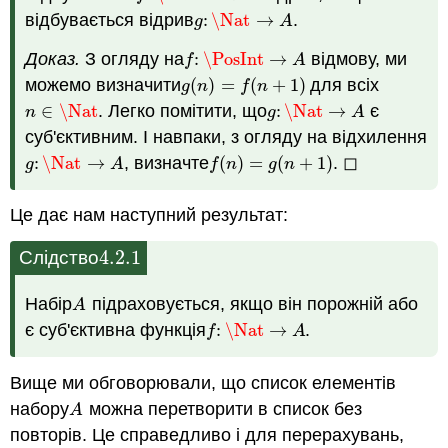
відбувається відрив
:
\Nat
→
.
g
:
\Nat
→
A
g
A
Доказ.
З огляду на
:
\PosInt
→
відмову, ми
f
:
\PosInt
→
A
f
A
можемо визначити
(
)
=
(
+
1
)
для всіх
g
(
n
)
=
f
(
n
+
1
)
g
n
f
n
∈
\Nat
. Легко помітити, що
:
\Nat
→
є
n
∈
\Nat
g
:
\Nat
→
A
n
g
A
суб'єктивним. І навпаки, з огляду на відхилення
:
\Nat
→
, визначте
(
)
=
(
+
1
)
. ◻
g
:
\Nat
→
A
f
(
n
)
=
g
(
n
+
1
)
g
A
f
n
g
n
Це дає нам наступний результат:
4.2.
1
Слідство
4.2.
1
Набір
підраховується, якщо він порожній або
A
A
є суб'єктивна функція
:
\Nat
→
.
f
:
\Nat
→
A
f
A
Вище ми обговорювали, що список елементів
набору
можна перетворити в список без
A
A
повторів. Це справедливо і для перерахувань,