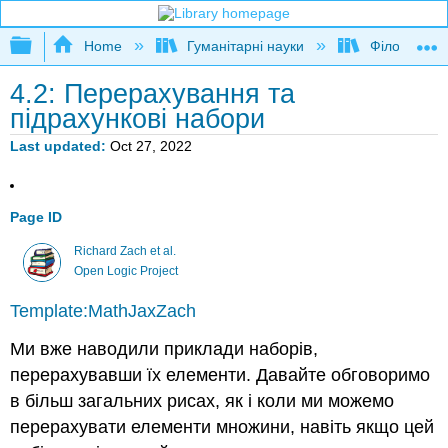
Expand/collapse global hierarchy
Home
Гуманітарні науки
Філософія
4.2: Перерахування та
підрахункові набори
Last updated
Oct 27, 2022
Page ID
Richard Zach et al.
Open Logic Project
Template:MathJaxZach
Ми вже наводили приклади наборів,
перерахувавши їх елементи. Давайте обговоримо
в більш загальних рисах, як і коли ми можемо
перерахувати елементи множини, навіть якщо цей