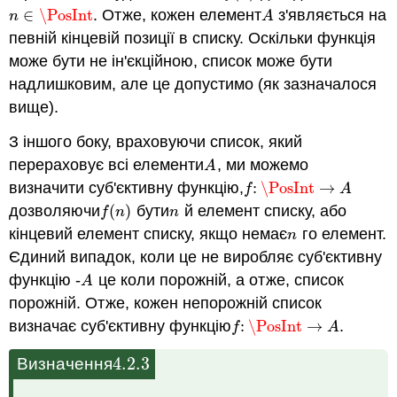
∈
\PosInt
. Отже, кожен елемент
з'являється на
n
∈
\PosInt
A
n
A
певній кінцевій позиції в списку. Оскільки функція
може бути не ін'єкційною, список може бути
надлишковим, але це допустимо (як зазначалося
вище).
З іншого боку, враховуючи список, який
перераховує всі елементи
, ми можемо
A
A
визначити суб'єктивну функцію,
:
\PosInt
→
f
:
\PosInt
→
A
f
A
дозволяючи
(
)
бути
й елемент списку, або
f
(
n
)
n
f
n
n
кінцевий елемент списку, якщо немає
го елемент.
n
n
Єдиний випадок, коли це не виробляє суб'єктивну
функцію -
це коли порожній, а отже, список
A
A
порожній. Отже, кожен непорожній список
визначає суб'єктивну функцію
:
\PosInt
→
.
f
:
\PosInt
→
A
f
A
4.2.
3
Визначення
4.2.
3