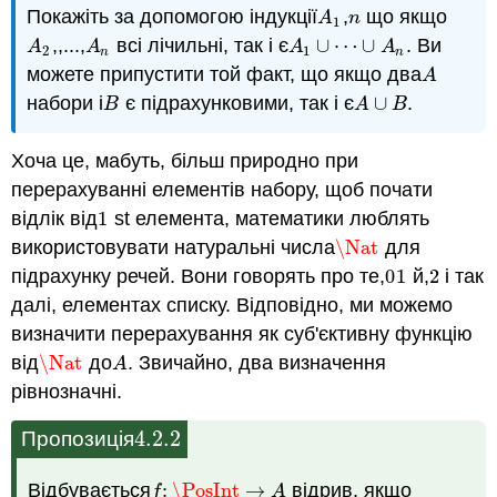
Покажіть за допомогою індукції
,
що якщо
A
1
n
A
n
1
,,...,
всі лічильні, так і є
∪
⋯
∪
. Ви
A
2
A
n
A
1
∪
⋯
∪
A
n
A
A
A
A
2
1
n
n
можете припустити той факт, що якщо два
A
A
набори і
є підрахунковими, так і є
∪
.
B
A
∪
B
B
A
B
Хоча це, мабуть, більш природно при
перерахуванні елементів набору, щоб почати
відлік від
1
st елемента, математики люблять
1
використовувати натуральні числа
\Nat
для
\Nat
підрахунку речей. Вони говорять про те
,
0
1
й
,
2
і так
0
1
2
далі, елементах списку. Відповідно, ми можемо
визначити перерахування як суб'єктивну функцію
від
\Nat
до
. Звичайно, два визначення
\Nat
A
A
рівнозначні.
4.2.
2
Пропозиція
4.2.
2
Відбувається
:
\PosInt
→
відрив, якщо
f
:
\PosInt
→
A
f
A