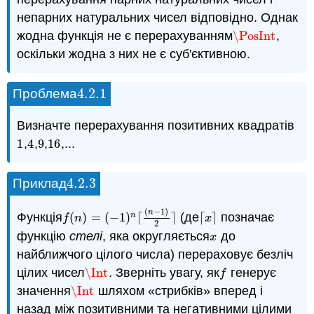
непарних натуральних чисел відповідно. Однак
жодна функція не є перерахуванням
\PosInt
,
\PosInt
оскільки жодна з них не є суб'єктивною.
4.2.
1
Проблема
4.2.
1
Визначте перерахування позитивних квадратів
1
,
4
,
9
,
16
,...
1
4
9
16
4.2.
3
Приклад
4.2.
3
(
−
1
)
n
Функція
(
)
=
(
−
1
)
⌈
⌉
(де
⌈
⌉
позначає
n
f
(
n
)
=
(
−
1
)
n
⌈
(
n
−
1
)
2
⌉
⌈
x
⌉
f
n
x
2
функцію
стелі
, яка округляється
до
x
x
найближчого цілого числа) перераховує безліч
цілих чисел
\Int
. Зверніть увагу, як
генерує
\Int
f
f
значення
\Int
шляхом «стрибків» вперед і
\Int
назад між позитивними та негативними цілими