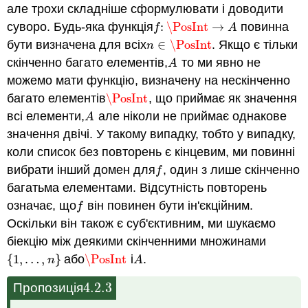
але трохи складніше сформулювати і доводити
суворо. Будь-яка функція
:
\PosInt
→
повинна
f
:
\PosInt
→
A
f
A
бути визначена для всіх
∈
\PosInt
. Якщо є тільки
n
∈
\PosInt
n
скінченно багато елементів,
то ми явно не
A
A
можемо мати функцію, визначену на нескінченно
багато елементів
\PosInt
, що приймає як значення
\PosInt
всі елементи,
але ніколи не приймає однакове
A
A
значення двічі. У такому випадку, тобто у випадку,
коли список без повторень є кінцевим, ми повинні
вибрати інший домен для
, один з лише скінченно
f
f
багатьма елементами. Відсутність повторень
означає, що
він повинен бути ін'єкційним.
f
f
Оскільки він також є суб'єктивним, ми шукаємо
біекцію між деякими скінченними множинами
{
1
,
…
,
}
або
\PosInt
і
.
{
1
,
…
,
n
}
\PosInt
A
n
A
4.2.
3
Пропозиція
4.2.
3