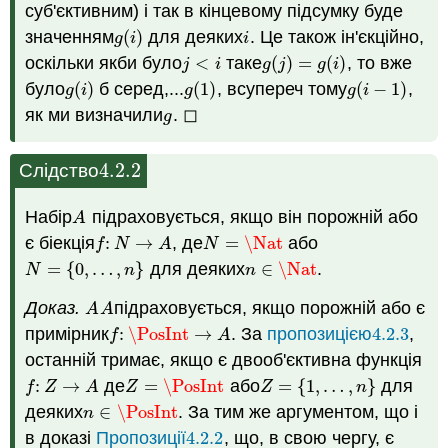
суб'єктивним) і так в кінцевому підсумку буде
значенням
(
)
для деяких
. Це також ін'єкційно,
g
(
i
)
i
g
i
i
оскільки якби було
<
таке
(
)
=
(
)
, то
вже
j
<
i
g
(
j
)
=
g
(
i
)
j
i
g
j
g
i
було
(
)
б серед,
...
(
1
)
,
всупереч тому
(
−
1
)
,
g
(
i
)
g
(
1
)
g
(
i
−
1
)
g
i
g
g
i
як ми визначили
. ◻
g
g
4.2.
2
Слідство
4.2.
2
Набір
підраховується, якщо він порожній або
A
A
є біекція
:
→
, де
=
\Nat
або
f
:
N
→
A
N
=
\Nat
f
N
A
N
=
{
0
,
…
,
}
для деяких
∈
\Nat
.
N
=
{
0
,
…
,
n
}
n
∈
\Nat
N
n
n
Доказ.
підраховується, якщо порожній або є
A
A
A
A
примірник
:
\PosInt
→
. За
пропозицією
4.2.
3
,
f
:
\PosInt
→
A
4.2.
3
f
A
останній тримає, якщо є двооб'єктивна функція
:
→
де
=
\PosInt
або
=
{
1
,
…
,
}
для
f
:
Z
→
A
Z
=
\PosInt
Z
=
{
1
,
…
,
n
}
f
Z
A
Z
Z
n
деяких
∈
\PosInt
. За тим же аргументом, що і
n
∈
\PosInt
n
в доказі
Пропозиції
4.2.
2
, що, в свою чергу, є
4.2.
2