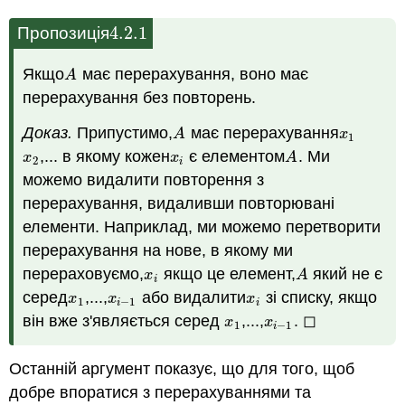
4.2.
1
Пропозиція
4.2.
1
Якщо
має перерахування, воно має
A
A
перерахування без повторень.
Доказ.
Припустимо,
має перерахування
A
x
1
A
x
1
,... в якому кожен
є елементом
. Ми
x
2
x
i
A
x
x
A
2
i
можемо видалити повторення з
перерахування, видаливши повторювані
елементи. Наприклад, ми можемо перетворити
перерахування на нове, в якому ми
перераховуємо,
якщо це елемент,
який не є
x
i
A
x
A
i
серед
,...,
або видалити
зі списку, якщо
x
1
x
i
−
1
x
i
x
x
x
1
−
1
i
i
він вже з'являється серед
,...,
. ◻
x
1
x
i
−
1
x
x
1
−
1
i
Останній аргумент показує, що для того, щоб
добре впоратися з перерахуваннями та