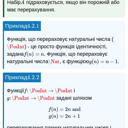
Набір
підраховується, якщо він порожній або
A
A
має перерахування.
4.2.
1
Приклад
4.2.
1
Функція, що перераховує натуральні числа (
\PosInt
) - це просто функція ідентичності,
\PosInt
задана
(
)
=
. Функція, що перераховує
f
(
n
)
=
n
f
n
n
натуральні числа
\Nat
, є функцією
(
)
=
−
1
.
\Nat
g
(
n
)
=
n
−
1
g
n
n
4.2.
2
Приклад
4.2.
2
Функції
:
\PosInt
→
\PosInt
і
f
:
\PosInt
→
\PosInt
f
:
\PosInt
→
\PosInt
задані шляхом
g
:
\PosInt
→
\PosInt
g
(
)
=
2
and
f
n
n
f
(
n
)
=
2
n
and
g
(
n
)
=
2
n
+
1
(
)
=
2
+
1
g
n
n
перерахування парних натуральних чисел і