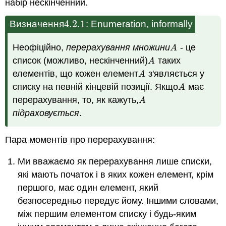
набір нескінченний.
4.2.
1
Визначення
: Enumeration, informally
4.2.
1
Неофіційно,
перерахування множини
- це
A
A
список (можливо, нескінченний)
таких
A
A
елементів, що кожен елемент
з'являється у
A
A
списку на певній кінцевій позиції. Якщо
має
A
A
перерахування, то, як
кажуть,
A
A
підраховується
.
Пара моментів про перерахування:
Ми вважаємо як перерахування лише списки,
які мають початок і в яких кожен елемент, крім
першого, має один елемент, який
безпосередньо передує йому. Іншими словами,
між першим елементом списку і будь-яким