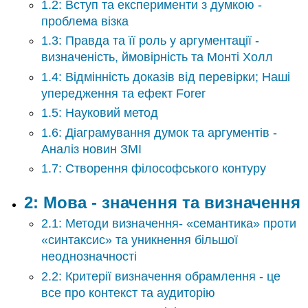
2:
1.2: Вступ та експерименти з думкою -
Мова
проблема візка
-
1.3: Правда та її роль у аргументації -
значення
визначеність, ймовірність та Монті Холл
та
визначення
1.4: Відмінність доказів від перевірки; Наші
3:
упередження та ефект Forer
Неформальні
1.5: Науковий метод
помилки
-
1.6: Діаграмування думок та аргументів -
помилки
Аналіз новин ЗМІ
в
1.7: Створення філософського контуру
міркуванні
4:
2: Мова - значення та визначення
Дедуктивні
аргументи
2.1: Методи визначення- «семантика» проти
5:
«синтаксис» та уникнення більшої
Індуктивні
неоднозначності
аргументи
Індекс
2.2: Критерії визначення обрамлення - це
Глосарій
все про контекст та аудиторію