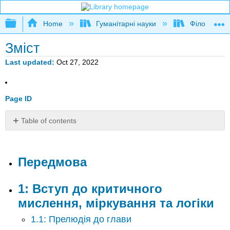
Expand/collapse global hierarchy
Home
Гуманітарні науки
Філософія
Зміст
Last updated
Oct 27, 2022
Page ID
Table of contents
Передмова
1:
Вступ
Передмова
до
критичного
1: Вступ до критичного
мислення,
міркування
мислення, міркування та логіки
та
1.1: Прелюдія до глави
логіки