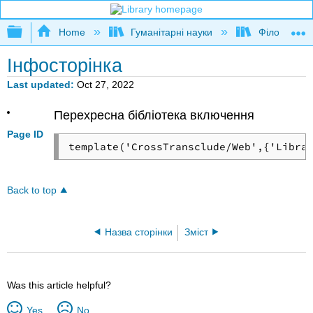
Expand/collapse global hierarchy
Home
Гуманітарні науки
Філософія
Інфосторінка
Last updated
Oct 27, 2022
Перехресна бібліотека включення
Page ID
template('CrossTransclude/Web',{'Libra
Back to top
Назва сторінки
Зміст
Was this article helpful?
Yes
No