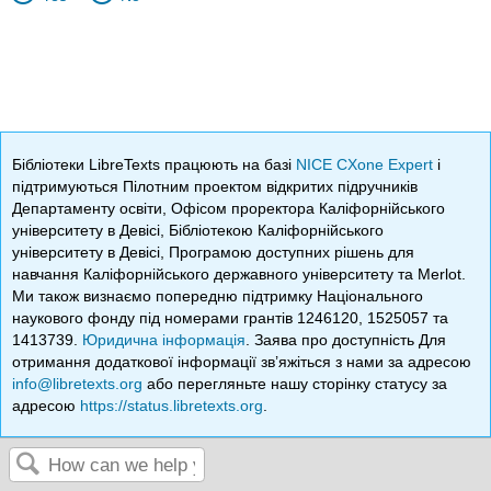
Бібліотеки LibreTexts працюють на базі
NICE CXone Expert
і
підтримуються Пілотним проектом відкритих підручників
Департаменту освіти, Офісом проректора Каліфорнійського
університету в Девісі, Бібліотекою Каліфорнійського
університету в Девісі, Програмою доступних рішень для
навчання Каліфорнійського державного університету та Merlot.
Ми також визнаємо попередню підтримку Національного
наукового фонду під номерами грантів 1246120, 1525057 та
1413739.
Юридична інформація
. Заява про доступність Для
отримання додаткової інформації зв’яжіться з нами за адресою
info@libretexts.org
або перегляньте нашу сторінку статусу за
адресою
https://status.libretexts.org
.