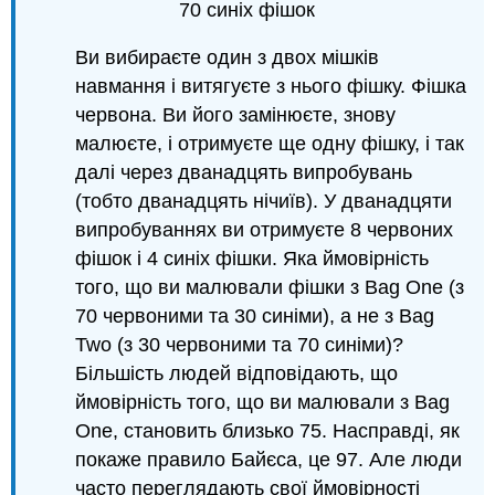
70 синіх фішок
Ви вибираєте один з двох мішків
навмання і витягуєте з нього фішку. Фішка
червона. Ви його замінюєте, знову
малюєте, і отримуєте ще одну фішку, і так
далі через дванадцять випробувань
(тобто дванадцять нічиїв). У дванадцяти
випробуваннях ви отримуєте 8 червоних
фішок і 4 синіх фішки. Яка ймовірність
того, що ви малювали фішки з Bag One (з
70 червоними та 30 синіми), а не з Bag
Two (з 30 червоними та 70 синіми)?
Більшість людей відповідають, що
ймовірність того, що ви малювали з Bag
One, становить близько 75. Насправді, як
покаже правило Байєса, це 97. Але люди
часто переглядають свої ймовірності