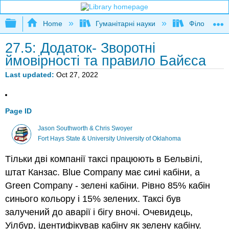
Expand/collapse global hierarchy
Home
Гуманітарні науки
Філософія
27.5: Додаток- Зворотні
ймовірності та правило Байєса
Last updated
Oct 27, 2022
Page ID
Jason Southworth & Chris Swoyer
Fort Hays State & University University of Oklahoma
Тільки дві компанії таксі працюють в Бельвілі,
штат Канзас. Blue Company має сині кабіни, а
Green Company - зелені кабіни. Рівно 85% кабін
синього кольору і 15% зелених. Таксі був
залучений до аварії і бігу вночі. Очевидець,
Уілбур, ідентифікував кабіну як зелену кабіну.