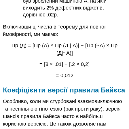
був зроблений машиною А, на якій
виходить 2% дефектних віджетів,
дорівнює .02p.
Включивши ці числа в теорему для повної
ймовірності, ми маємо:
Пр (Д) = [Пр (А) × Пр (Д | А)] + [Пр (~А) × Пр
(Д|~А)]
= [8 × .01] + [.2 × 0,2]
= 0,012
Коефіцієнти версії правила Байєса
Особливо, коли ми стурбовані взаємовиключною
та неспільною гіпотезою (рак проти раку), версія
шансів правила Байєса часто є найбільш
корисною версією. Це також дозволяє нам