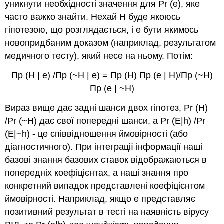
уникнути необхідності значення для Pr (e), яке
часто важко знайти. Нехай H буде якоюсь
гіпотезою, що розглядається, і e бути якимось
новопридбаним доказом (наприклад, результатом
медичного тесту), який несе на ньому. Потім:
Пр (Н | е) /Пр (~Н | е) = Пр (Н) Пр (е | Н)/Пр (~Н)
Пр (е | ~Н)
Вираз вище дає задні шанси двох гіпотез, Pr (H)
/Pr (~H) дає свої попередні шанси, а Pr (E|h) /Pr
(E|~h) - це співвідношення ймовірності (або
діагностичного). При інтеграції інформації наші
базові знання базових ставок відображаються в
попередніх коефіцієнтах, а наші знання про
конкретний випадок представлені коефіцієнтом
ймовірності. Наприклад, якщо e представляє
позитивний результат в тесті на наявність вірусу