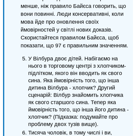
менше, ніж правило Байєса говорить, що
вони повинні. Люди консервативні, коли
мова йде про оновлення своїх
ймовірностей у світлі нових доказів.
Скористайтеся правилом Байєса, щоб
показати, що 97 є правильним значенням.
У Вілбура двоє дітей. Набігаємо на
нього в торговому центрі з хлопчиком-
підлітком, якого він вводить як свого
сина. Яка ймовірність того, що інша
дитина Вілбура - хлопчик? Другий
сценарій: Вілбур знайомить хлопчика
як свого старшого сина. Тепер яка
ймовірність того, що інша його дитина -
хлопчик? (Підказка: подумайте про
проблему двох тузів вище).
Тисяча чоловік, в тому числі і ви,