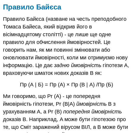
Правило Байєса
Правило Байєса (назване на честь преподобного
Томаса Байеса, який відкрив його в
вісімнадцятому столітті) - це лише ще одне
правило для обчислення ймовірностей. Це
говорить нам, як ми повинні змінювати або
оновлювати ймовірності, коли ми отримуємо нову
інформацію. Це дає
задню ймовірність
гіпотези А,
враховуючи шматок нових доказів B як:
Пр (А | Б) = Пр (А) × Пр (В | А) /Пр (Б)
Ми говоримо, що Pr (A) - це попередня
ймовірність гіпотези, Pr (B|A)
ймовірність
B з
урахуванням A, а Pr (B)
попередня ймовірність
доказів B. Наприклад, A може бути гіпотезою про
те, що Сміт заражений вірусом ВІЛ, а B може бути