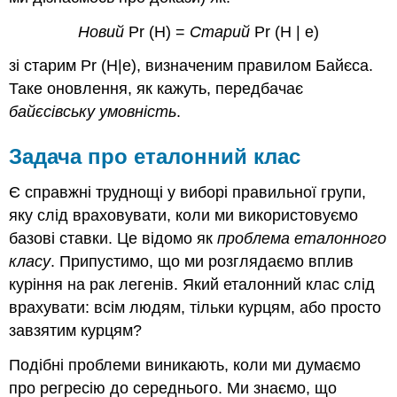
Новий
Pr (H) =
Старий
Pr (H | e)
зі старим Pr (H|e), визначеним правилом Байєса.
Таке оновлення, як кажуть, передбачає
байєсівську умовність
.
Задача про еталонний клас
Є справжні труднощі у виборі правильної групи,
яку слід враховувати, коли ми використовуємо
базові ставки. Це відомо як
проблема еталонного
класу
. Припустимо, що ми розглядаємо вплив
куріння на рак легенів. Який еталонний клас слід
врахувати: всім людям, тільки курцям, або просто
завзятим курцям?
Подібні проблеми виникають, коли ми думаємо
про регресію до середнього. Ми знаємо, що