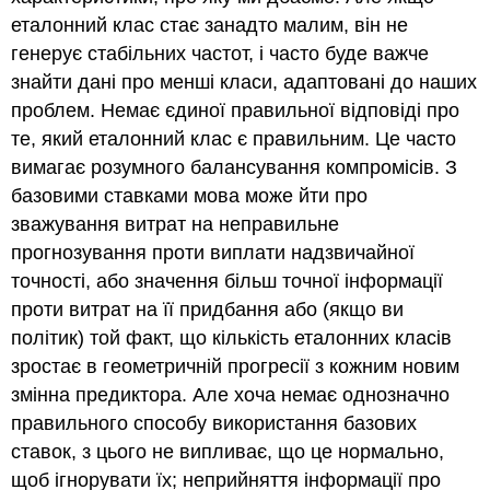
еталонний клас стає занадто малим, він не
генерує стабільних частот, і часто буде важче
знайти дані про менші класи, адаптовані до наших
проблем. Немає єдиної правильної відповіді про
те, який еталонний клас є правильним. Це часто
вимагає розумного балансування компромісів. З
базовими ставками мова може йти про
зважування витрат на неправильне
прогнозування проти виплати надзвичайної
точності, або значення більш точної інформації
проти витрат на її придбання або (якщо ви
політик) той факт, що кількість еталонних класів
зростає в геометричній прогресії з кожним новим
змінна предиктора. Але хоча немає однозначно
правильного способу використання базових
ставок, з цього не випливає, що це нормально,
щоб ігнорувати їх; неприйняття інформації про