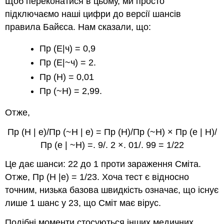
Щоб переконатися в цьому, ми просто
підключаємо наші цифри до версії шансів
правила Байєса. Нам сказали, що:
Пр (Е|ч) = 0,9
Пр (Е|~ч) = 2.
Пр (Н) = 0,01
Пр (~Н) = 2,99.
Отже,
Пр (Н | е)/Пр (~Н | е) = Пр (Н)/Пр (~Н) × Пр (е | Н)/
Пр (е | ~Н) =. 9/. 2 ×. 01/. 99 = 1/22
Це дає шанси: 22 до 1 проти зараження Сміта.
Отже, Пр (Н |е) = 1/23. Хоча тест є відносно
точним, низька базова швидкість означає, що існує
лише 1 шанс у 23, що Сміт має вірус.
Подібні моменти стосуються інших медичних