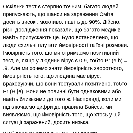
Оскільки тест є стерпно точним, багато людей
припускають, що шанси на зараження Сміта
досить високі, можливо, навіть до 90%. Дійсно,
різні дослідження показали, що багато медиків
навіть припускають це. Було встановлено, що
люди схильні плутати ймовірності та їхні розмови.
Імовірність того, що ми отримаємо позитивний
тест, е, якщо у людини вірус є 0.9, тобто Pr (e|h) =
.9. Але ми хочемо знати ймовірність зворотного,
ймовірність того, що людина має вірус,
враховуючи, що вони тестували позитивно, тобто
Pr (H |e). Вони не повинні бути однаковими або
навіть близькими до того ж. Насправді, коли ми
підключаємо цифри до правила Байєса, ми
виявляємо, що ймовірність того, що хтось у цій
ситуації заражений, досить низька.