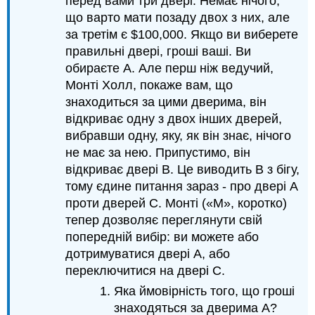
перед вами три двері. Немає нічого,
що варто мати позаду двох з них, але
за третім є $100,000. Якщо ви виберете
правильні двері, гроші ваші. Ви
обираєте A. Але перш ніж ведучий,
Монті Холл, покаже вам, що
знаходиться за цими дверима, він
відкриває одну з двох інших дверей,
вибравши одну, яку, як він знає, нічого
не має за нею. Припустимо, він
відкриває двері B. Це виводить B з бігу,
тому єдине питання зараз - про двері А
проти дверей C. Монті («M», коротко)
тепер дозволяє переглянути свій
попередній вибір: ви можете або
дотримуватися двері A, або
переключитися на двері C.
Яка ймовірність того, що гроші
знаходяться за дверима А?