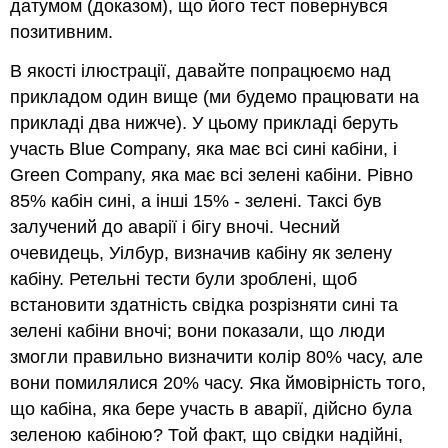
датумом (доказом), що його тест повернувся
позитивним.
В якості ілюстрації, давайте попрацюємо над
прикладом один вище (ми будемо працювати на
прикладі два нижче). У цьому прикладі беруть
участь Blue Company, яка має всі сині кабіни, і
Green Company, яка має всі зелені кабіни. Рівно
85% кабін сині, а інші 15% - зелені. Таксі був
залучений до аварії і бігу вночі. Чесний
очевидець, Уілбур, визначив кабіну як зелену
кабіну. Ретельні тести були зроблені, щоб
встановити здатність свідка розрізняти сині та
зелені кабіни вночі; вони показали, що люди
змогли правильно визначити колір 80% часу, але
вони помилялися 20% часу. Яка ймовірність того,
що кабіна, яка бере участь в аварії, дійсно була
зеленою кабіною? Той факт, що свідки надійні,