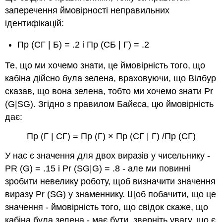
заперечення ймовірності неправильних
ідентифікацій:
Пр (СГ | Б) = .2 і Пр (СБ | Г) = .2
Те, що ми хочемо знати, це ймовірність того, що
кабіна дійсно була зелена, враховуючи, що Вілбур
сказав, що вона зелена, тобто ми хочемо знати Pr
(G|SG). Згідно з правилом Байєса, цю ймовірність
дає:
Пр (Г | СГ) = Пр (Г) × Пр (СГ | Г) /Пр (СГ)
У нас є значення для двох виразів у чисельнику -
PR (G) = .15 і Pr (SG|G) = .8 - але ми повинні
зробити невелику роботу, щоб визначити значення
виразу Pr (SG) у знаменнику. Щоб побачити, що це
значення - ймовірність того, що свідок скаже, що
кабіна була зелена - має бути, зверніть увагу, що є