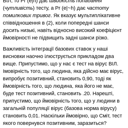
ВІЛ, то Pr (e|h) дає
швидкість попадання
(
чутливість
) тесту, а Pr (e|~h) дає
частоту
помилкових тривог
. Як вказує мультиплікативне
співвідношення в (2), коли попередні шанси
досить низькі, навіть відносно високий коефіцієнт
ймовірності не підвищить задні шанси різко.
Важливість інтеграції базових ставок у наші
висновки наочно ілюструється прикладом два
вище. Припустимо, що у нас є тест на вірус ВІЛ.
Імовірність того, що людина, яка дійсно має вірус,
випробує позитивний, становить 0,90, тоді як
ймовірність того, що людина, яка його не має,
буде тест позитивний, становить .20. Нарешті,
припустимо, що ймовірність того, що у людини в
загальній популяції вірус (базова норма вірусу)
становить 0,01. Наскільки ймовірно, що Сміт, тест
якого повернувся позитивним, заразиться?