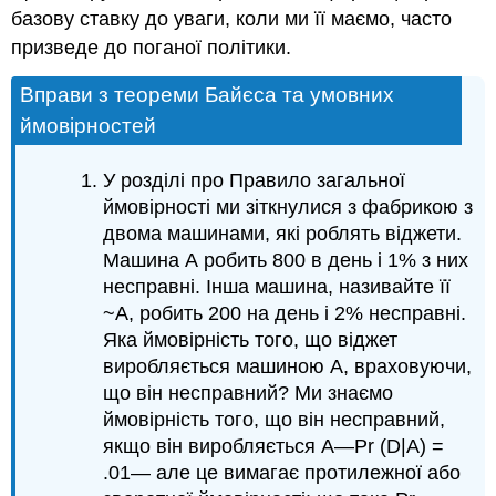
базову ставку до уваги, коли ми її маємо, часто
призведе до поганої політики.
Вправи з теореми Байєса та умовних
ймовірностей
У розділі про Правило загальної
ймовірності ми зіткнулися з фабрикою з
двома машинами, які роблять віджети.
Машина А робить 800 в день і 1% з них
несправні. Інша машина, називайте її
~A, робить 200 на день і 2% несправні.
Яка ймовірність того, що віджет
виробляється машиною А, враховуючи,
що він несправний? Ми знаємо
ймовірність того, що він несправний,
якщо він виробляється A—Pr (D|A) =
.01— але це вимагає протилежної або