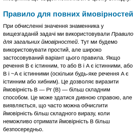
Правило для повних ймовірностей
При обчисленні значення знаменника у
вищезгаданій задачі ми використовували
Правило
для загальних ймовірностей
. Тут ми будемо
використовувати простий, але широко
застосовуваний варіант цього правила. Якщо
речення B є істинним, то або B і A є істинними, або
B і ~A є істинними (оскільки будь-яке речення A є
істинним або хибним). Це дозволяє виразити
ймовірність B — Pr (B) — більш складним
способом. Це може здатися дивною справою, але
виявляється, що часто можна обчислити
ймовірність більш складного виразу, коли
неможливо отримати ймовірність B більш
безпосередньо.