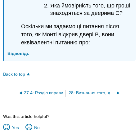
Яка ймовірність того, що гроші
знаходяться за дверима С?
Оскільки ми задаємо ці питання після
того, як Монті відкрив двері B, вони
еквівалентні питанню про:
Відповідь
Back to top
27.4: Розділ вправи
28: Визнання того, де застосовуються когнітивні інструменти - підказки, передача та звички
Was this article helpful?
Yes
No