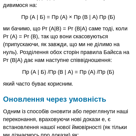
дивимося на:
Пр (А | Б) = Пр (А) × Пр (В | А) Пр (Б)
ми бачимо, що Pr (A|B) = Pr (B|A) саме тоді, коли
Pr (A) = Pr (B), так що вони скасовуються
(припускаючи, як завжди, що ми не ділимо на
нуль). Розділення обох сторін правила Байєса на
Pr (B|A) дає нам наступне співвідношення:
Пр (А | Б) /Пр (В | А) = Пр (А) /Пр (Б)
який часто буває корисним.
Оновлення через умовність
Одним із способів оновити або переглянути наші
переконання, враховуючи нові докази e, є
встановлення нашої нової ймовірності (як тільки
ми дізнаємось про докази) як: