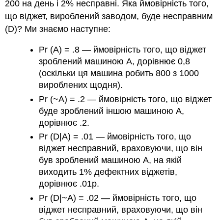
200 на день і 2% несправні. Яка ймовірність того,
що віджет, вироблений заводом, буде несправним
(D)? Ми знаємо наступне:
Pr (A) = .8 — ймовірність того, що віджет
зроблений машиною А, дорівнює 0,8
(оскільки ця машина робить 800 з 1000
вироблених щодня).
Pr (~A) = .2 — ймовірність того, що віджет
буде зроблений іншою машиною A,
дорівнює .2.
Pr (D|A) = .01 — ймовірність того, що
віджет несправний, враховуючи, що він
був зроблений машиною А, на якій
виходить 1% дефектних віджетів,
дорівнює .01p.
Pr (D|~A) = .02 — ймовірність того, що
віджет несправний, враховуючи, що він