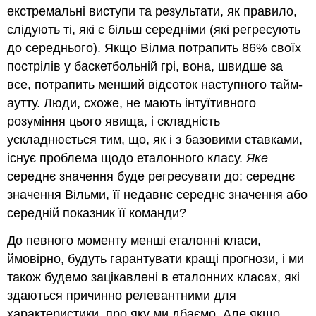
екстремальні виступи та результати, як правило,
слідують ті, які є більш середніми (які регресують
до середнього). Якщо Вілма потрапить 86% своїх
пострілів у баскетбольній грі, вона, швидше за
все, потрапить менший відсоток наступного тайм-
аутту. Люди, схоже, не мають інтуїтивного
розуміння цього явища, і складність
ускладнюється тим, що, як і з базовими ставками,
існує проблема щодо еталонного класу.
Яке
середнє значення буде регресувати до: середнє
значення Вільми, її недавнє середнє значення або
середній показник її команди?
До певного моменту менші еталонні класи,
ймовірно, будуть гарантувати кращі прогнози, і ми
також будемо зацікавлені в еталонних класах, які
здаються причинно релевантними для
характеристики, про яку ми дбаємо. Але якщо