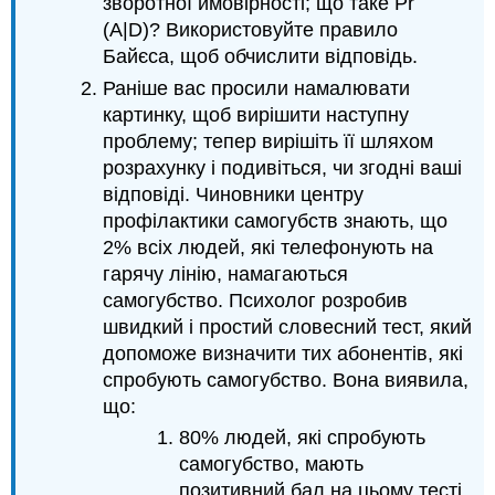
зворотної ймовірності; що таке Pr
(A|D)? Використовуйте правило
Байєса, щоб обчислити відповідь.
Раніше вас просили намалювати
картинку, щоб вирішити наступну
проблему; тепер вирішіть її шляхом
розрахунку і подивіться, чи згодні ваші
відповіді. Чиновники центру
профілактики самогубств знають, що
2% всіх людей, які телефонують на
гарячу лінію, намагаються
самогубство. Психолог розробив
швидкий і простий словесний тест, який
допоможе визначити тих абонентів, які
спробують самогубство. Вона виявила,
що:
80% людей, які спробують
самогубство, мають
позитивний бал на цьому тесті.