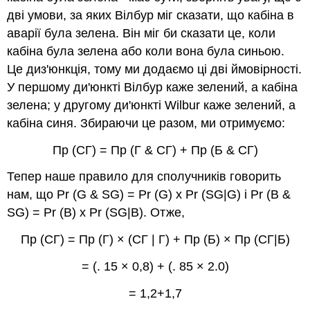
дві умови, за яких Вілбур міг сказати, що кабіна в
аварії була зелена. Він міг би сказати це, коли
кабіна була зелена або коли вона була синьою.
Це диз'юнкція, тому ми додаємо ці дві ймовірності.
У першому ди'юнкті Вілбур каже зелений, а кабіна
зелена; у другому ди'юнкті Wilbur каже зелений, а
кабіна синя. Збираючи це разом, ми отримуємо:
Пр (СГ) = Пр (Г & СГ) + Пр (Б & СГ)
Тепер наше правило для сполучників говорить
нам, що Pr (G & SG) = Pr (G) x Pr (SG|G) і Pr (B &
SG) = Pr (B) x Pr (SG|B). Отже,
Пр (СГ) = Пр (Г) × (СГ | Г) + Пр (Б) × Пр (СГ|Б)
= (. 15 × 0,8) + (. 85 × 2.0)
= 1,2+1,7