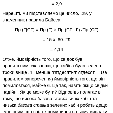
= 2,9
Нарешті, ми підставляємо це число, .29, у
знаменник правила Байєса:
Пр (Г|СГ) = Пр (Г) × Пр (СГ | Г) /Пр (СГ)
= 15 х. 80. 29
= 4,14
Отже, ймовірність того, що свідок був
правильним, сказавши, що кабіна була зелена,
трохи вище .4 - менше п'ятдесяти/п'ятдесят - і (за
правилом заперечення) ймовірність того, що він
помиляється, майже 6. Це так, навіть якщо свідки
надійні. Як це може бути? Відповідь полягає в
тому, що висока базова ставка синіх кабін та
низька
базова ставка
зелених кабін робить дещо
імовірним, що свідок помилився в цьому випадку.