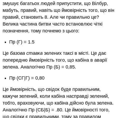
змушує багатьох людей припустити, що Вілбур,
мабуть, правий, навіть що ймовірність того, що він
правий, становить 8. Але чи правильно це?
Велика частина битви часто встановлює чіткі
позначення, тому почнемо з цього:
Пр (Г) = 1.5
Це
базова ставка
зелених таксі в місті. Це дає
попередню ймовірність того, що кабіна в аварії
зелена. Аналогічно Пр (Б) = 0,85.
Пр (СГ|Г) = 0,80
Це ймовірність, що свідок буде правильним,
кажучи зелений, коли кабіна насправді зелений,
тобто, враховуючи, що кабіна дійсно була зелена.
Аналогічно Пр (СБ|Б) = .80. Це ймовірності того,
що свідки є правильними, тому за правилом