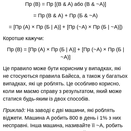
Пр (В) = Пр [(B & A) або (B & ~A)]
= Пр (В & А) + Пр (Б & ~А)
= [Пр (А) × Пр (Б | А)] + [Пр (~А) × Пр (Б | ~А)])
Коротше кажучи:
Пр (В) = [Пр (А) × Пр (Б | А)] + [Пр (~А) × Пр (Б |
~А)]
Це правило може бути корисним у випадках, які
не стосуються правила Байєса, а також у багатьох
випадках, які це роблять. Це особливо корисно,
коли ми маємо справу з результатом, який може
статися будь-яким із двох способів.
Приклад:
На заводі є дві машини, які роблять
віджети. Машина А робить 800 в день і 1% з них
несправні. Інша машина, називайте її ~A, робить