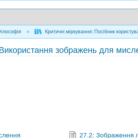
ілософія
Критичні міркування: Посібник користува
- Використання зображень для мисл
ислення
27.2: Зображення л