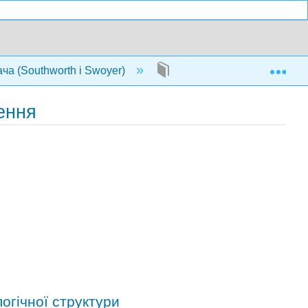
Exp
ча (Southworth і Swoyer)
27: Діаграмматичні мірк
ення
огічної структури