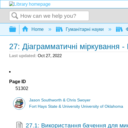
Search
Expand/collapse global hierarchy
Home
Гуманітарні науки
Ф
27: Діаграмматичні міркування 
Last updated
Oct 27, 2022
Page ID
51302
Jason Southworth & Chris Swoyer
Fort Hays State & University University of Oklahoma
27.1: Використання бачення для м