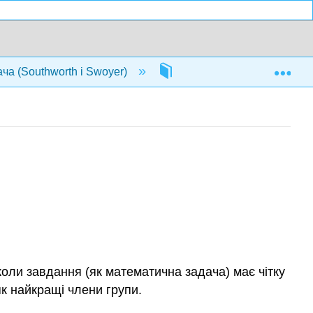
Exp
ча (Southworth і Swoyer)
24: Міркування в групах
коли завдання (як математична задача) має чітку
як найкращі члени групи.