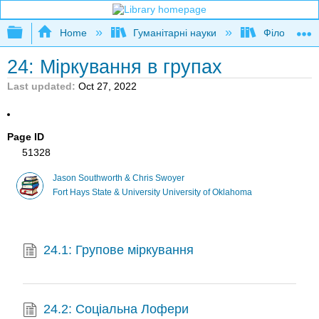
Expand/collapse global hierarchy
Home
Гуманітарні науки
Філософія
24: Міркування в групах
Last updated
Oct 27, 2022
Page ID
51328
Jason Southworth & Chris Swoyer
Fort Hays State & University University of Oklahoma
24.1: Групове міркування
24.2: Соціальна Лофери