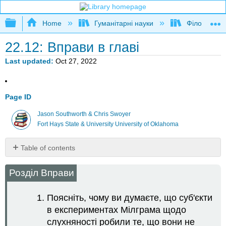
Expand/collapse global hierarchy
Home
Гуманітарні науки
Філософія
22.12: Вправи в главі
Last updated
Oct 27, 2022
Page ID
Jason Southworth & Chris Swoyer
Fort Hays State & University University of Oklahoma
Table of contents
No
headers
Розділ Вправи
Поясніть, чому ви думаєте, що суб'єкти
в експериментах Мілграма щодо
слухняності робили те, що вони не