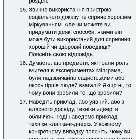
розділі.
Звичне використання пристрою
соціального доказу не сприяє хорошим
міркуванням. Але чи можете ви
придумати деякі способи, якими він
може бути використаний для сприяння
хорошій чи здоровій поведінці?
Поясніть свою відповідь.
Думаєте, що предмети, які грали роль
вчителя в експериментах Мілграма,
були надзвичайно садистськими або
якось гірше людей взагалі? Якщо ні, то
чому вони зробили те, що зробили?
Наведіть приклад, або уявний, або з
власного досвіду, техніки «двері в
обличчя». Тоді наведемо приклад
техніки «лапка-в-двері». У кожному
конкретному випадку поясніть, чому ви
вважаєте, що техніка працювала (якщо