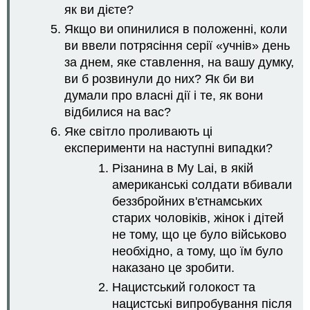
як ви дієте?
Якщо ви опинилися в положенні, коли
ви ввели потрясіння серії «учнів» день
за днем, яке ставлення, на вашу думку,
ви б розвинули до них? Як би ви
думали про власні дії і те, як вони
відбилися на вас?
Яке світло проливають ці
експерименти на наступні випадки?
Різанина в My Lai, в якій
американські солдати вбивали
беззбройних в'єтнамських
старих чоловіків, жінок і дітей
не тому, що це було військово
необхідно, а тому, що їм було
наказано це зробити.
Нацистський голокост та
нацистські випробування після