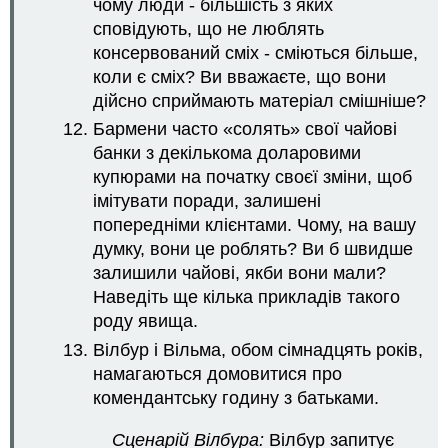
чому люди - більшість з яких
сповідують, що не люблять
консервований сміх - сміються більше,
коли є сміх? Ви вважаєте, що вони
дійсно сприймають матеріал смішніше?
Бармени часто «солять» свої чайові
банки з декількома доларовими
купюрами на початку своєї зміни, щоб
імітувати поради, залишені
попередніми клієнтами. Чому, на вашу
думку, вони це роблять? Ви б швидше
залишили чайові, якби вони мали?
Наведіть ще кілька прикладів такого
роду явища.
Вілбур і Вільма, обом сімнадцять років,
намагаються домовитися про
комендантську годину з батьками.
Сценарій Вілбура:
Вілбур запитує