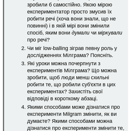
зробили б самостійно. Якою мірою
експериментатор просто змусив їх
робити речі (хоча вони знали, що не
повинні) і в якій мірі вони змінили
спосіб, яким вони
думали
чи
міркували
про речі?
Чи міг low-balling зіграв певну роль у
дослідженнях Мілграма? Поясніть.
Які уроки можна почерпнути з
експериментів Мілграма? Що можна
зробити, щоб люди менш схильні
робити те, що робили суб'єкти в цих
експериментах? Захистіть свої
відповіді в короткому абзаці.
Якими способами може дізнатися про
експерименти Milgram змінити, як ви
думаєте? Якими способами можна
дізнатися про експерименти змінити те,