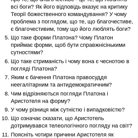
всі боги? Як його відповідь вказує на критику
Теорії божественного командування? У чому
проблема з поглядом, що те, що благочестиве,
є благочестивим, тому що його люблять боги?
Що таке форми Платона? Чому Платон
приймає форми, щоб бути справжнісінькими
сутностями?
Що таке стриманість і чому вона є чеснотою в
погляді Платона?
Яким є бачення Платона правосуддя
неегалітарним та антидемократичним?
Чим відрізняються погляди Платона і
Аристотеля на форму?
У чому різниця між сутністю і випадковістю?
Що означає сказати, що Аристотель
дотримувався телеологічного погляду на світ?
Поясніть чотири причини Аристотеля як