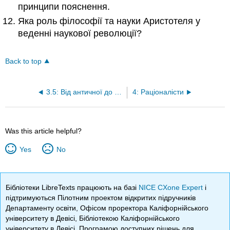
принципи пояснення.
Яка роль філософії та науки Аристотеля у
веденні наукової революції?
Back to top
3.5: Від античної до сучасної філософії
4: Раціоналісти
Was this article helpful?
Yes
No
Бібліотеки LibreTexts працюють на базі
NICE CXone Expert
і
підтримуються Пілотним проектом відкритих підручників
Департаменту освіти, Офісом проректора Каліфорнійського
університету в Девісі, Бібліотекою Каліфорнійського
університету в Девісі, Програмою доступних рішень для