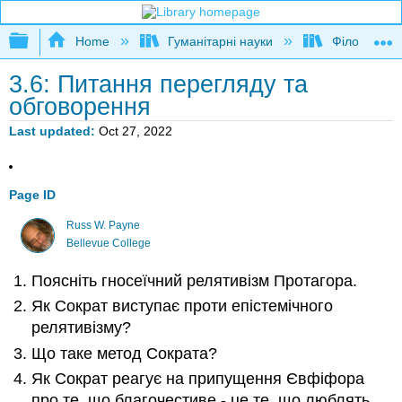
Expand/collapse global hierarchy
Home
Гуманітарні науки
Філософія
3.6: Питання перегляду та
обговорення
Last updated
Oct 27, 2022
Page ID
Russ W. Payne
Bellevue College
Поясніть гносеїчний релятивізм Протагора.
Як Сократ виступає проти епістемічного
релятивізму?
Що таке метод Сократа?
Як Сократ реагує на припущення Євфіфора
про те, що благочестиве - це те, що люблять