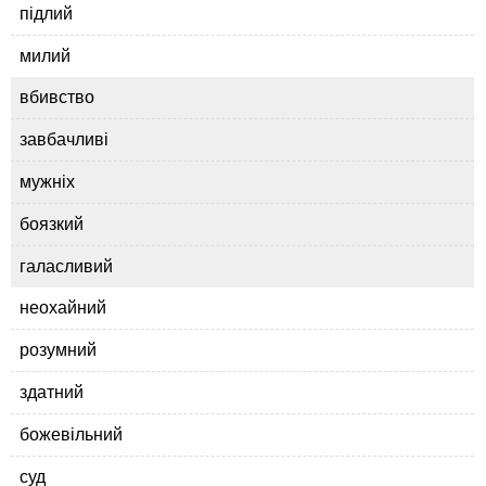
підлий
милий
вбивство
завбачливі
мужніх
боязкий
галасливий
неохайний
розумний
здатний
божевільний
суд