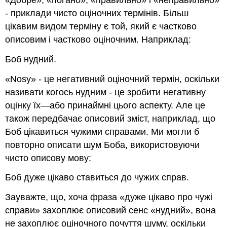
«Добре», «погано», «правильно» і «неправильно»
- приклади чисто оціночних термінів. Більш
цікавим видом терміну є той, який є частково
описовим і частково оціночним. Наприклад:
Боб нудний.
«Nosy» - це негативний оціночний термін, оскільки
називати когось нудним - це зробити негативну
оцінку їх—або принаймні цього аспекту. Але це
також передбачає описовий зміст, наприклад, що
Боб цікавиться чужими справами. Ми могли б
повторно описати шум Боба, використовуючи
чисто описову мову:
Боб дуже цікаво ставиться до чужих справ.
Зауважте, що, хоча фраза «дуже цікаво про чужі
справи» захоплює описовий сенс «нудний», вона
не захоплює оціночного почуття шуму, оскільки