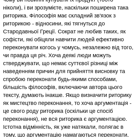
ніколи), і ви зрозумієте, наскільки поширена така
риторика. Філософія має складний зв'язок з
риторикою - відносини, які тягнуться до
Стародавньої Греції. Сократ не любив таких, як
софісти, які обіцяли навчити людей ефективно
переконувати когось у чомусь, незалежно від того,
чи правда ця річ. Хоча деякі люди можуть
стверджувати, що немає суттєвої різниці між
наведенням причин для прийняття висновку та
спробою переконати будь-якими способами,
більшість філософів, включаючи автора цього
тексту, думають інакше. Якщо визначити риторику
як мистецтво переконання, то хоча аргументація -
це свого роду риторика (оскільки це спосіб
переконання), не вся риторика є аргументацією.
Істотна відмінність, як уже натякали, полягає в
тому, що аргументацію намагаються переконати,