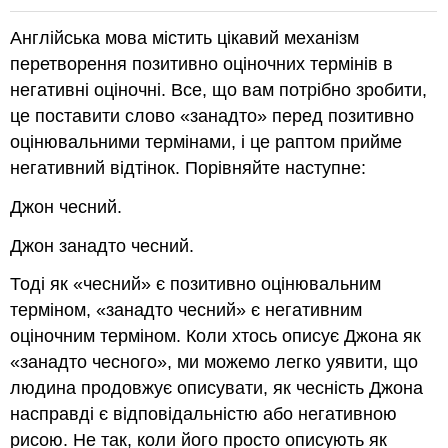
Англійська мова містить цікавий механізм
перетворення позитивно оціночних термінів в
негативні оціночні. Все, що вам потрібно зробити,
це поставити слово «занадто» перед позитивно
оцінювальними термінами, і це раптом прийме
негативний відтінок. Порівняйте наступне:
Джон чесний.
Джон занадто чесний.
Тоді як «чесний» є позитивно оцінювальним
терміном, «занадто чесний» є негативним
оціночним терміном. Коли хтось описує Джона як
«занадто чесного», ми можемо легко уявити, що
людина продовжує описувати, як чесність Джона
насправді є відповідальністю або негативною
рисою. Не так, коли його просто описують як