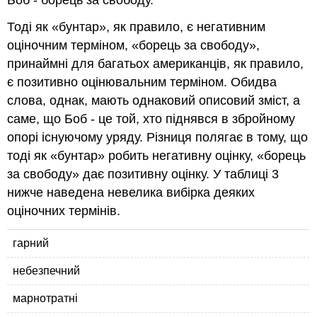
Тоді як «бунтар», як правило, є негативним
оціночним терміном, «борець за свободу»,
принаймні для багатьох американців, як правило,
є позитивно оцінювальним терміном. Обидва
слова, однак, мають однаковий описовий зміст, а
саме, що Боб - це той, хто піднявся в збройному
опорі існуючому уряду. Різниця полягає в тому, що
тоді як «бунтар» робить негативну оцінку, «борець
за свободу» дає позитивну оцінку. У таблиці 3
нижче наведена невелика вибірка деяких
оціночних термінів.
гарний
небезпечний
марнотратні