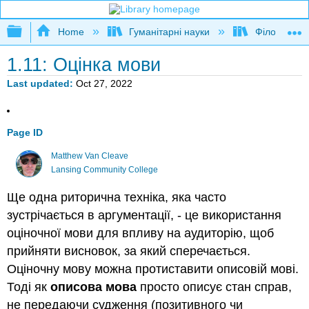
Expand/collapse global hierarchy
Home
Гуманітарні науки
Філософія
1.11: Оцінка мови
Last updated
Oct 27, 2022
Page ID
Matthew Van Cleave
Lansing Community College
Ще одна риторична техніка, яка часто
зустрічається в аргументації, - це використання
оціночної мови для впливу на аудиторію, щоб
прийняти висновок, за який сперечається.
Оціночну мову можна протиставити описовій мові.
Тоді як
описова мова
просто описує стан справ,
не передаючи судження (позитивного чи