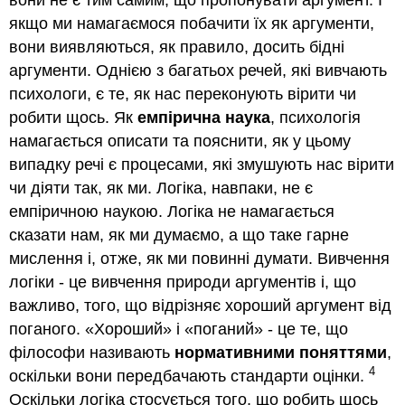
якщо ми намагаємося побачити їх як аргументи,
вони виявляються, як правило, досить бідні
аргументи. Однією з багатьох речей, які вивчають
психологи, є те, як нас переконують вірити чи
робити щось. Як
емпірична наука
, психологія
намагається описати та пояснити, як у цьому
випадку речі є процесами, які змушують нас вірити
чи діяти так, як ми. Логіка, навпаки, не є
емпіричною наукою. Логіка не намагається
сказати нам, як ми думаємо, а що таке гарне
мислення і, отже, як ми повинні думати. Вивчення
логіки - це вивчення природи аргументів і, що
важливо, того, що відрізняє хороший аргумент від
поганого. «Хороший» і «поганий» - це те, що
філософи називають
нормативними поняттями
,
4
оскільки вони передбачають стандарти оцінки.
Оскільки логіка стосується того, що робить щось