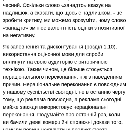
чесний. Оскільки слово «занадто» вказує на
надлишок, а сказати, що щось є надлишком, - це
зробити критику, ми можемо зрозуміти, чому слово
«занадто» змінює валентність оцінки з позитивної
на негативну.
Як запевнення та дисконтування (розділ 1.10),
використання оціночної мови для спроби
вплинути на свою аудиторію є риторичною
технікою. Таким чином, це більше стосується
нераціонального переконання, ніж з наведенням
причин. Нераціональне переконання є повсюдним
у нашому суспільстві сьогодні, не в останню чергу
тому, що реклама повсюдна, а реклама сьогодні
майже завжди використовує нераціональні
переконання. Подумайте про останній раз, коли
ви бачили деякі комерційні справжні докази того,
чому ви повинні купувати їх продукт (тобто