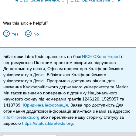
1.10: Забезпечення, охорона та дисконтування
1.12: Оцінка аргументу в реальному житті
Was this article helpful?
Yes
No
Бібліотеки LibreTexts працюють на базі
NICE CXone Expert
і
підтримуються Пілотним проектом відкритих підручників
Департаменту освіти, Офісом проректора Каліфорнійського
університету в Девісі, Бібліотекою Каліфорнійського
університету в Девісі, Програмою доступних рішень для
навчання Каліфорнійського державного університету та Merlot.
Ми також визнаємо попередню підтримку Національного
наукового фонду під номерами грантів 1246120, 1525057 та
1413739.
Юридична інформація
. Заява про доступність Для
отримання додаткової інформації зв’яжіться з нами за адресою
info@libretexts.org
або перегляньте нашу сторінку статусу за
адресою
https://status.libretexts.org
.