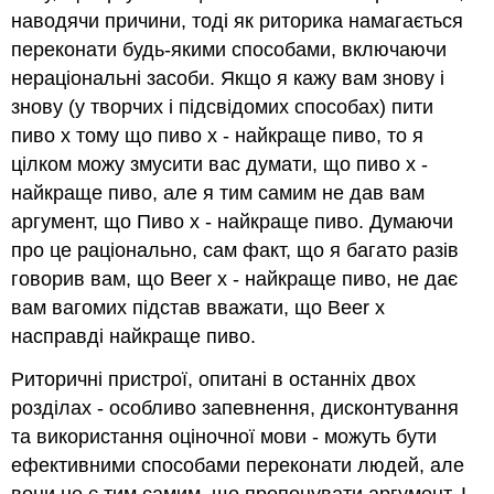
наводячи причини, тоді як риторика намагається
переконати будь-якими способами, включаючи
нераціональні засоби. Якщо я кажу вам знову і
знову (у творчих і підсвідомих способах) пити
пиво x тому що пиво x - найкраще пиво, то я
цілком можу змусити вас думати, що пиво x -
найкраще пиво, але я тим самим не дав вам
аргумент, що Пиво х - найкраще пиво. Думаючи
про це раціонально, сам факт, що я багато разів
говорив вам, що Beer x - найкраще пиво, не дає
вам вагомих підстав вважати, що Beer x
насправді найкраще пиво.
Риторичні пристрої, опитані в останніх двох
розділах - особливо запевнення, дисконтування
та використання оціночної мови - можуть бути
ефективними способами переконати людей, але
вони не є тим самим, що пропонувати аргумент. І