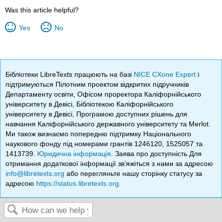
Was this article helpful?
Yes
No
Бібліотеки LibreTexts працюють на базі
NICE CXone Expert
і
підтримуються Пілотним проектом відкритих підручників
Департаменту освіти, Офісом проректора Каліфорнійського
університету в Девісі, Бібліотекою Каліфорнійського
університету в Девісі, Програмою доступних рішень для
навчання Каліфорнійського державного університету та Merlot.
Ми також визнаємо попередню підтримку Національного
наукового фонду під номерами грантів 1246120, 1525057 та
1413739.
Юридична інформація
. Заява про доступність Для
отримання додаткової інформації зв’яжіться з нами за адресою
info@libretexts.org
або перегляньте нашу сторінку статусу за
адресою
https://status.libretexts.org
.