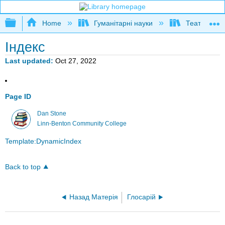
Expand/collapse global hierarchy
Home
Гуманітарні науки
Театр і кіно
Індекс
Last updated
Oct 27, 2022
Page ID
Dan Stone
Linn-Benton Community College
Template:DynamicIndex
Back to top
Назад Матерія
Глосарій