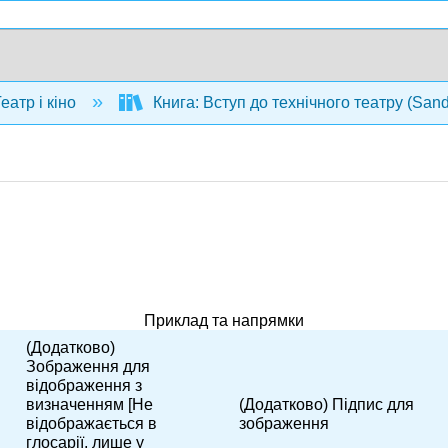
еатр і кіно
Книга: Вступ до технічного театру (San
Приклад та напрямки
(Додатково)
Зображення для
відображення з
визначенням [Не
(Додатково) Підпис для
відображається в
зображення
глосарії, лише у