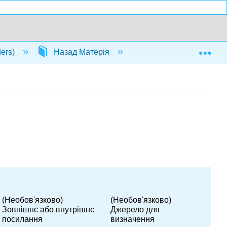
Exp
ders)
Назад Матерія
Глосарій
(Необов'язково)
(Необов'язково)
Зовнішнє або внутрішнє
Джерело для
посилання
визначення