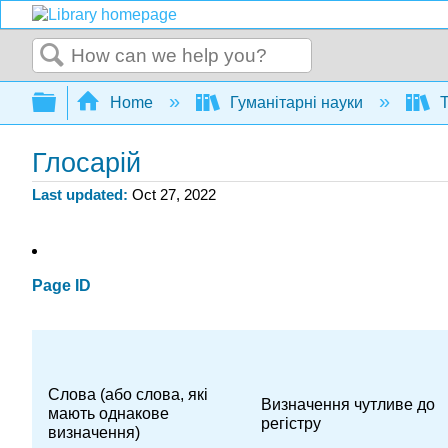
Search
Expand/collapse global hierarchy
Home
Гуманітарні науки
Т
Глосарій
Last updated
Oct 27, 2022
Page ID
Слова (або слова, які
Визначення чутливе до
мають однакове
регістру
визначення)