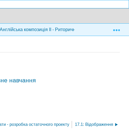
Exp
Англійська композиція II - Риторичні методи на основі (Lum
вне навчання
тати - розробка остаточного проекту
17.1: Відображення