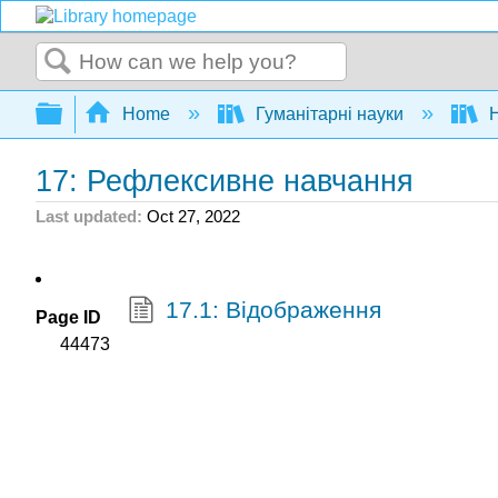
Search
Expand/collapse global hierarchy
Home
Гуманітарні науки
Н
17: Рефлексивне навчання
Last updated
Oct 27, 2022
17.1: Відображення
Page ID
44473