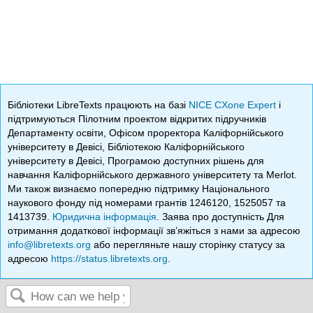
Бібліотеки LibreTexts працюють на базі
NICE CXone Expert
і
підтримуються Пілотним проектом відкритих підручників
Департаменту освіти, Офісом проректора Каліфорнійського
університету в Девісі, Бібліотекою Каліфорнійського
університету в Девісі, Програмою доступних рішень для
навчання Каліфорнійського державного університету та Merlot.
Ми також визнаємо попередню підтримку Національного
наукового фонду під номерами грантів 1246120, 1525057 та
1413739.
Юридична інформація
. Заява про доступність Для
отримання додаткової інформації зв’яжіться з нами за адресою
info@libretexts.org
або перегляньте нашу сторінку статусу за
адресою
https://status.libretexts.org
.