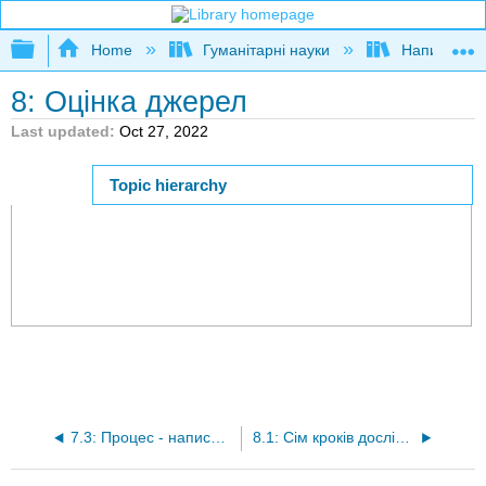
Expand/collapse global hierarchy
Home
Гуманітарні науки
Написання
8: Оцінка джерел
Last updated
Oct 27, 2022
Topic hierarchy
Page ID
44361
7.3: Процес - написання заяви про дисертацію
8.1: Сім кроків дослідницького процесу