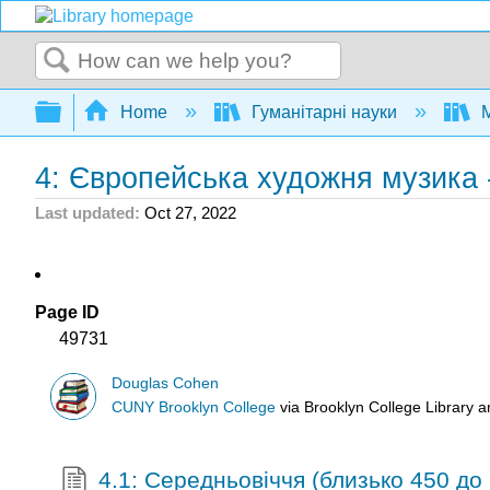
Search
Expand/collapse global hierarchy
Home
Гуманітарні науки
М
4: Європейська художня музика 
Last updated
Oct 27, 2022
Page ID
49731
Douglas Cohen
CUNY Brooklyn College
via
Brooklyn College Library 
4.1: Середньовіччя (близько 450 до 