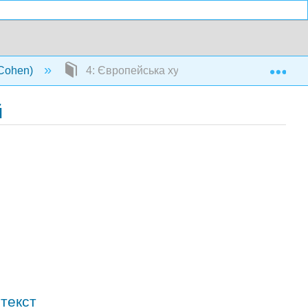
Exp
 (Cohen)
4: Європейська художня музика - Середньо
й
нтекст