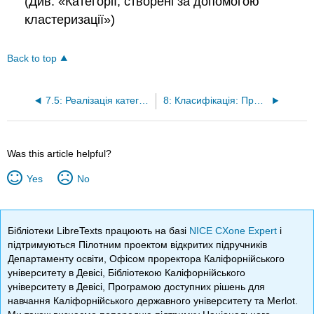
(Див. «Категорії, створені за допомогою
кластеризації»)
Back to top
7.5: Реалізація категорій
8: Класифікація: Призначення ресурсів категоріям
Was this article helpful?
Yes
No
Бібліотеки LibreTexts працюють на базі
NICE CXone Expert
і
підтримуються Пілотним проектом відкритих підручників
Департаменту освіти, Офісом проректора Каліфорнійського
університету в Девісі, Бібліотекою Каліфорнійського
університету в Девісі, Програмою доступних рішень для
навчання Каліфорнійського державного університету та Merlot.