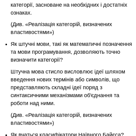
категорії, засноване на необхідних і достатніх
ознаках.
(Див. «Реалізація категорій, визначених
властивостями»)
Як штучні мови, такі як математичні позначення
та мови програмування, дозволяють точно
визначити категорії?
Штучна мова стисло висловлює ідеї шляхом
введення нових термінів або символів, що
представляють складні ідеї поряд з
синтаксичними механізмами об'єднання та
роботи над ними.
(Див. «Реалізація категорій, визначених
властивостями»)
Як вчаться класифікатори Наївного Байєса?