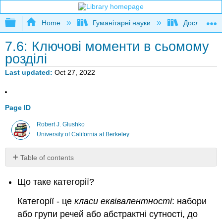
Expand/collapse global hierarchy
Home
Гуманітарні науки
Дослідження
7.6: Ключові моменти в сьомому
розділі
Last updated
Oct 27, 2022
Page ID
Robert J. Glushko
University of California at Berkeley
Table of contents
No
headers
Що таке категорії?
Категорії - це
класи еквівалентності
: набори
або групи речей або абстрактні сутності, до