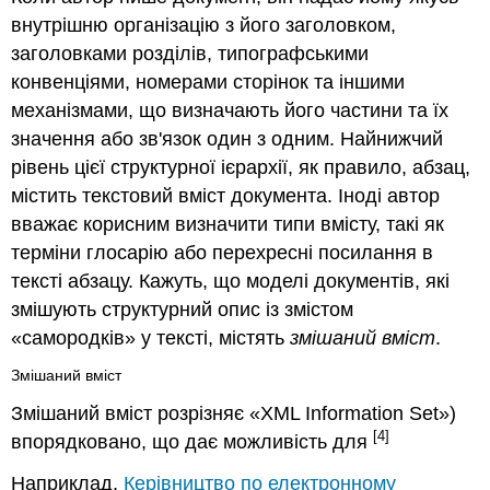
внутрішню організацію з його заголовком,
заголовками розділів, типографськими
конвенціями, номерами сторінок та іншими
механізмами, що визначають його частини та їх
значення або зв'язок один з одним. Найнижчий
рівень цієї структурної ієрархії, як правило, абзац,
містить текстовий вміст документа. Іноді автор
вважає корисним визначити типи вмісту, такі як
терміни глосарію або перехресні посилання в
тексті абзацу.
Кажуть, що моделі документів, які
змішують структурний опис із змістом
«
самородків
» у тексті, містять
змішаний вміст
.
Змішаний вміст
Змішаний вміст розрізняє «XML Information Set»)
[4]
впорядковано, що дає можливість для
Наприклад,
Керівництво по електронному