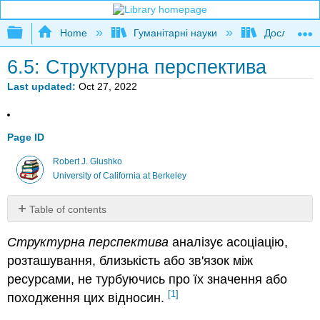
Expand/collapse global hierarchy
Home
Гуманітарні науки
Дослідження
6.5: Структурна перспектива
Last updated
Oct 27, 2022
Page ID
Robert J. Glushko
University of California at Berkeley
Table of contents
Навмисна,
Структурна перспектива
аналізує асоціацію,
неявна
та
розташування, близькість або зв'язок між
явна
ресурсами, не турбуючись про їх значення або
структура
[1]
походження цих відносин.
Структурні
зв'язки