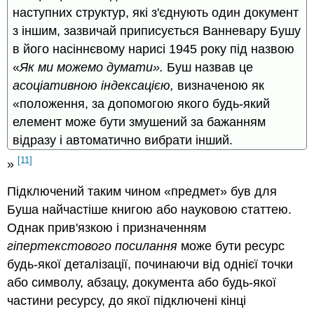
наступних структур, які з'єднують один документ
з іншим, зазвичай приписується
Ванневару
Бушу
в його насіннєвому нарисі
1945 року
під назвою
«
Як ми можемо думати».
Буш назвав це
асоціативною індексацією,
визначеною як
«положення, за допомогою якого будь-який
елемент може бути змушений за бажанням
відразу і автоматично вибрати інший.
[11]
»
Підключений таким чином «
предмет
» був для
Буша найчастіше книгою або науковою статтею.
Однак прив'язкою і призначенням
гіпертекстового посилання
може бути ресурс
будь-якої деталізації, починаючи від однієї точки
або символу, абзацу, документа або будь-якої
частини ресурсу, до якої підключені кінці