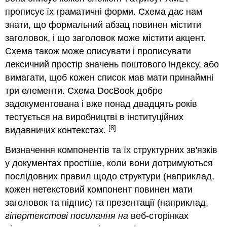
прописує їх граматичні форми. Схема дає нам
знати, що формальний абзац повинен містити
заголовок, і що заголовок може містити акцент.
Схема також може описувати і прописувати
лексичний простір значень поштового індексу, або
вимагати, щоб кожен список мав мати принаймні
три елементи. Схема DocBook добре
задокументована і вже понад двадцять років
тестується на виробництві в інституційних
[8]
видавничих контекстах.
Визначення компонентів та їх структурних зв'язків
у документах простіше, коли вони дотримуються
послідовних правил щодо структури (наприклад,
кожен нетекстовий компонент повинен мати
заголовок та підпис) та презентації (наприклад,
гіпертекстові посилання на
веб-сторінках