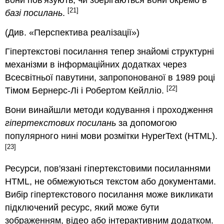
[21]
базі посилань
.
(Див. «Перспектива реалізації»)
Гіпертекстові посилання тепер знайомі структурні
механізми в інформаційних додатках через
Всесвітньої павутини, запропонованої в
1989 році
[22]
Тімом
Бернерс-Лі
і
Робертом
Кейлліо
.
Вони винайшли методи кодування і проходження
гіпертекстових посилань
за допомогою
популярного нині
мови розмітки HyperText
(HTML)
.
[23]
Ресурси, пов'язані гіпертекстовими посиланнями
HTML
, не обмежуються текстом або документами.
Вибір гіпертекстового посилання може викликати
підключений ресурс, який може бути
зображенням, відео або інтерактивним додатком.