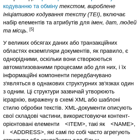
кодуванню та обміну
текстом, вироблене
Ініціативою кодування тексту
(TEI)
, включає
набір елементів та атрибутів для
імен, дат, людей
[5]
та місць
.
У великих обсягах даних або транзакційних
областях екземпляри документів, як правило, є
однорідними, оскільки вони створюються
автоматизованими процесами або для них, і їх
інформаційні компоненти передбачувано
з'являться в однакових структурних зв'язках один
з одним.
Ці структури зазвичай утворюють
ієрархію, виражену в схемі
XML
або шаблоні
стилю обробки текстів.
XML-документи
описують
свої складові частини, використовуючи контент-
орієнтовані елементи
<ITEM>, такі як
<NAME>,
і
<ADDRESS>, які самі по собі часто агрегують