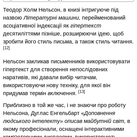
Теодор
Холм
Нельсон
, в книзі інтригуюче під
назвою
Літературні машини,
перейменований
асоціативної індексації як
гіпертекст
десятиліттями пізніше, розширюючи ідею, щоб
зробити його стиль письма, а також стиль читання.
[12]
Нельсон закликав письменників використовувати
гіпертекст для створення непослідовних
наративів, які давали вибір читачам,
використовуючи нову техніку, для якої він
[13]
придумав термін
включення.
Приблизно в той же час, і не знаючи про роботу
Нельсона,
Дуглас
Енгельбарт
«
Доповнення
людського інтелекту» описав майбутній світ,
в
якому професіонали, оснащені інтерактивними
комп'ютерними дисплеями, використовують