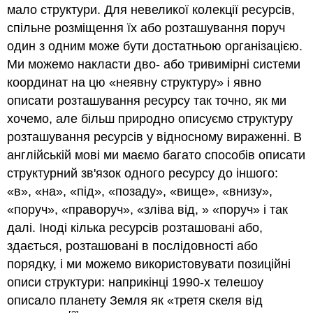
мало структури.
Для невеликої колекції ресурсів,
спільне розміщення їх або розташування поруч
один з одним може бути достатньою організацією.
Ми можемо накласти дво- або тривимірні системи
координат на цю «
неявну структуру
» і явно
описати розташування ресурсу так точно, як ми
хочемо, але більш природно описуємо структуру
розташування ресурсів у відносному вираженні. В
англійській мові ми маємо багато способів описати
структурний зв'язок одного ресурсу до іншого:
«
в»,
«на
»
, «під
»
, «позаду
»
, «вище
»
, «внизу
»
,
«поруч
», «праворуч»,
«
зліва від,
» «
поруч
» і так
далі. Іноді кілька ресурсів розташовані або,
здається, розташовані в послідовності або
порядку, і ми можемо використовувати позиційні
описи структури: наприкінці
1990-х
телешоу
описало планету Земля як «
третя скеля від