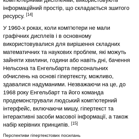
інформаційний простір, що складається зшитого
[14]
ресурсу.
У
1960-х роках
, коли комп'ютери не мали
графічних дисплеїв і в основному
використовувалися для вирішення складних
математичних та наукових проблем, які можуть
зайняти хвилини, години або навіть дні, бачення
Нельсона та Енгельбарта персональних
обчислень на основі гіпертексту, можливо,
здавалися надуманими. Незважаючи на це, до
1968
року Енгельбарт та його команда
продемонстрували людський комп'ютерний
інтерфейс, включаючи мишу, гіпертекст та
інтерактивні засоби масової інформації, а також
[15]
набір керівних принципів.
Перспективи гіпертекстових посилань