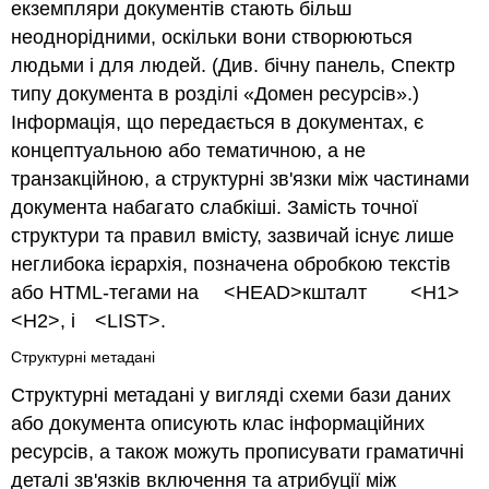
екземпляри документів стають більш
неоднорідними, оскільки вони створюються
людьми і для людей.
(Див. бічну панель, Спектр
типу документа в розділі «Домен ресурсів».)
Інформація, що передається в документах, є
концептуальною або тематичною, а не
транзакційною, а структурні зв'язки між частинами
документа набагато слабкіші. Замість точної
структури та правил вмісту, зазвичай існує лише
неглибока ієрархія, позначена обробкою текстів
або
HTML-тегами
на
<HEAD>кшталт
<H1>
<H2>, і
<LIST>.
Структурні метадані
Структурні метадані у вигляді схеми бази даних
або документа описують клас інформаційних
ресурсів, а також можуть прописувати граматичні
деталі зв'язків включення та атрибуції між