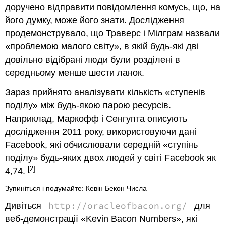
доручено відправити повідомлення комусь, що, на
його думку, може його знати. Дослідження
продемонструвало, що Траверс і Мілграм назвали
«
проблемою малого світу»,
в якій будь-які дві
довільно відібрані люди були розділені в
середньому менше шести ланок.
Зараз прийнято аналізувати кількість «
ступенів
поділу
» між будь-якою парою ресурсів.
Наприклад, Маркофф і Сенгупта описують
дослідження
2011 року
, використовуючи дані
Facebook
, які обчислювали середній «
ступінь
поділу
» будь-яких двох людей у світі Facebook як
[2]
4,74.
Зупиніться і подумайте: Кевін Бекон Числа
http://oracleofbacon.org/
Дивіться
для
веб-демонстрації «
Kevin Bacon Numbers»,
які