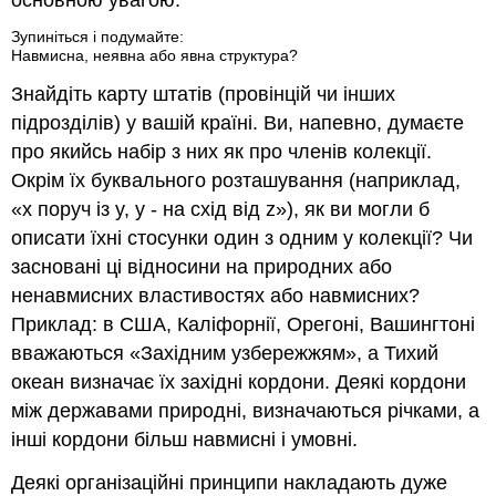
Зупиніться і подумайте:
Навмисна, неявна або явна структура?
Знайдіть карту штатів (провінцій чи інших
підрозділів) у вашій країні. Ви, напевно, думаєте
про якийсь набір з них як про членів колекції.
Окрім їх буквального розташування (наприклад,
«
x поруч із y, y - на схід від z
»), як ви могли б
описати їхні стосунки один з одним у колекції? Чи
засновані ці відносини на природних або
ненавмисних властивостях або навмисних?
Приклад: в США, Каліфорнії, Орегоні, Вашингтоні
вважаються «
Західним узбережжям
», а Тихий
океан визначає їх західні кордони. Деякі кордони
між державами природні, визначаються річками, а
інші кордони більш навмисні і умовні.
Деякі організаційні принципи накладають дуже