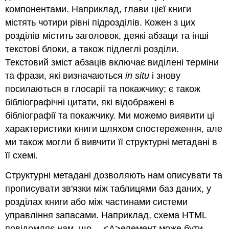
компонентами. Наприклад, глави цієї книги
містять чотири рівні підрозділів. Кожен з цих
розділів містить заголовок, деякі абзаци та інші
текстові блоки, а також підлеглі розділи.
Текстовий зміст абзаців включає виділені терміни
та фрази, які визначаються
in situ
і знову
посилаються в глосарії та покажчику; є також
бібліографічні цитати, які відображені в
бібліографії та покажчику. Ми можемо виявити ці
характеристики книги шляхом спостереження, але
ми також могли б вивчити її структурні метадані в
її схемі.
Структурні метадані дозволяють нам описувати та
прописувати зв'язки між таблицями баз даних, у
розділах книги або між частинами системи
управління запасами.
Наприклад, схема HTML
повідомляє нам, що
<A>елемент може бути