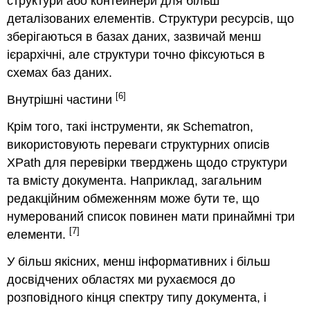
структури або контейнери для більш
деталізованих елементів. Структури ресурсів, що
зберігаються в базах даних, зазвичай менш
ієрархічні, але структури точно фіксуються в
схемах баз даних.
[6]
Внутрішні частини
Крім того, такі інструменти, як Schematron,
використовують переваги структурних описів
XPath для перевірки тверджень щодо структури
та вмісту документа. Наприклад, загальним
редакційним обмеженням може бути те, що
нумерований список повинен мати принаймні три
[7]
елементи.
У більш якісних, менш інформативних і більш
досвідчених областях ми рухаємося до
розповідного кінця спектру типу документа, і