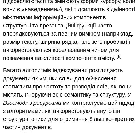
підкреслюються та змінюють форми курсору, коли
вони є «
наведеними
»), які підсилюють відмінності
між типами інформаційних компонентів.
Структурні та презентаційні функції часто
впорядковуються за певним виміром (наприклад,
розмір тексту, ширина рядка, кількість пробілів) і
використовуються корельованим чином для
[9]
позначення важливості компонента вмісту.
Багато алгоритмів індексування розглядають
документи як «
мішки слів
» для обчислення
статистики про частоту та розподіл слів, які вони
містять, ігноруючи всю семантику та структуру.
У
Взаємодії з ресурсами
ми контрастуємо цей підхід
з алгоритмами, які використовують внутрішні
структурні описи для отримання більш конкретних
частин документів.