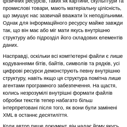
фізичних ресурсів, таких як картини, скульптури та
промислові товари, мають матеріальну цілісність,
що змушує нас зазвичай вважати їх неподільними.
Однак для інформаційного ресурсу майже завжди
так, що він має або міг мати якусь внутрішню
структуру або підрозділ його складових елементів
даних.
Насправді, оскільки всі комп'ютерні файли є лише
кодуваннями бітів, байтів, символів та рядків, усі
цифрові ресурси демонструють певну внутрішню
структуру, навіть якщо ця структура помітна лише
агентами програмного забезпечення. На щастя,
колись незрозумілі внутрішні формати файлів
обробки текстів тепер набагато більш
інтерпретовані після того, як вони були замінені
XML в останнє десятиліття.
Коли автор пише документ, він надає йому якусь