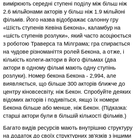
вимірюють середні ступені поділу між більш ніж
2.6 мільйонами акторів у більш ніж 1.9 мільйоні
фільмів. Його назва відображає салонну гру
«
Шість ступенів
Кевіна
Бекона
»,
каламбур на
«
шість ступенів розлуки
», який часто асоціюється
з роботою Траверса та Мілграма; гра спирається
на чудове різноманіття ролей Бекона, а отже, і
кількість колеги-актори в його фільмах (два
актори в одному фільмі мають одну ступінь
розлуки). Номер бекона Бекона - 2,994, але
виявляється, що більше 300 акторів ближче до
центру кіновсесвіту, ніж Бекон. Спробуйте деяких
відомих акторів і подивіться, якщо їх номери
Бекона більше або менше, ніж Бекон. (Підказка:
старші актори були в більшій кількості фільмів.)
Багато видів ресурсів мають внутрішню структуру
на додаток до своїх структурних зв'язків з іншими