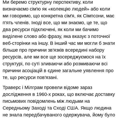
Ми беремо структурну перспективу, коли
всередині
визначаємо сім'ю як «
колекцію людей
» або коли
ресурсу
ми говоримо, що конкретна сім'я, як Сімпсони, має
Структурні
зв'язки
п'ять членів. Іноді все, що ми знаємо, це те, що
між
два ресурси підключені, як коли ми бачимо
ресурсами
виділене слово або фразу, яка вказує з поточної
Гіпертекстові
веб-сторінки на іншу. В інший час ми могли б знати
посилання
більше про причини зв'язків всередині набору
Аналіз
структур
ресурсів, але ми все ще зосереджуємося на їх
посилань
структурі, по суті зливаючи або розмиваючи всі
Бібліометрія,
причини асоціацій в єдине загальне уявлення про
Шепардизація,
те, що ресурси пов'язані.
Altmetrics
та
Траверс і Мілграм провели відоме зараз
аналіз
соціальних
дослідження в
1960-х роках
, що включає доставку
мереж
письмових повідомлень між людьми на
Середньому Заході та Сході США. Якщо людина
не знала передбачуваного одержувача, йому було