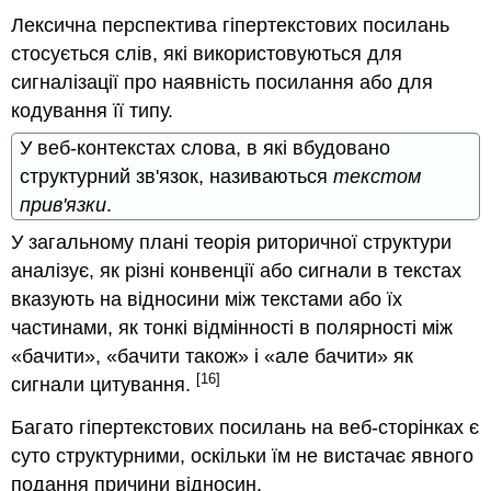
Лексична перспектива гіпертекстових посилань
стосується слів, які використовуються для
сигналізації про наявність посилання або для
кодування її типу.
У веб-контекстах слова, в які вбудовано
структурний зв'язок, називаються
текстом
прив'язки
.
У загальному плані теорія риторичної структури
аналізує, як різні конвенції або сигнали в текстах
вказують на відносини між текстами або їх
частинами, як тонкі відмінності в полярності між
«
бачити»,
«бачити також
» і «
але бачити
» як
[16]
сигнали цитування.
Багато гіпертекстових посилань на веб-сторінках є
суто структурними, оскільки їм не вистачає явного
подання причини відносин.