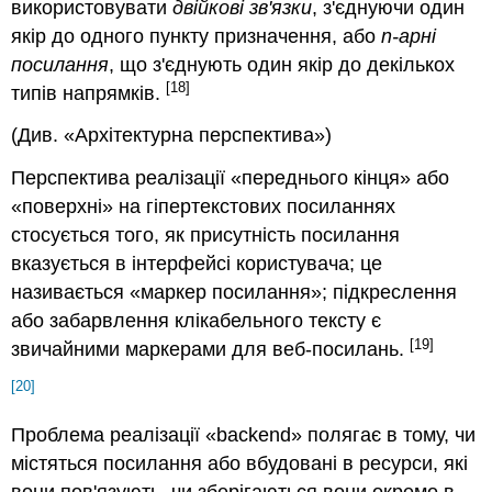
використовувати
двійкові зв'язки
, з'єднуючи один
якір до одного пункту призначення, або
n-арні
посилання
, що з'єднують один якір до декількох
[18]
типів напрямків.
(Див. «Архітектурна перспектива»)
Перспектива реалізації «
переднього кінця
» або
«
поверхні
» на гіпертекстових посиланнях
стосується того, як присутність посилання
вказується в інтерфейсі користувача; це
називається «
маркер посилання
»; підкреслення
або забарвлення клікабельного тексту є
[19]
звичайними маркерами для веб-посилань.
[20]
Проблема реалізації «
backend
» полягає в тому, чи
містяться посилання або вбудовані в ресурси, які
вони пов'язують, чи зберігаються вони окремо в