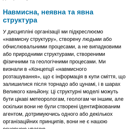
Навмисна, неявна та явна
структура
У дисципліні організації ми підкреслюємо
«
навмисну структуру
», створену людьми або
обчислювальними процесами, а не випадковими
або природними структурами, створеними
фізичними та геологічними процесами.
Ми
визнали
в «Концепції «
навмисного
розташування
»
, що є інформація в купи сміття, що
залишилися після торнадо або цунамі, і в шарах
Великого каньйону. Ці структурні моделі можуть
бути цікаві метеорологам, геологам чи іншим, але
оскільки вони не були створені ідентифікованим
агентом, дотримуючись одного або декількох
організаційних принципів, вони не є нашою
основною увагою.