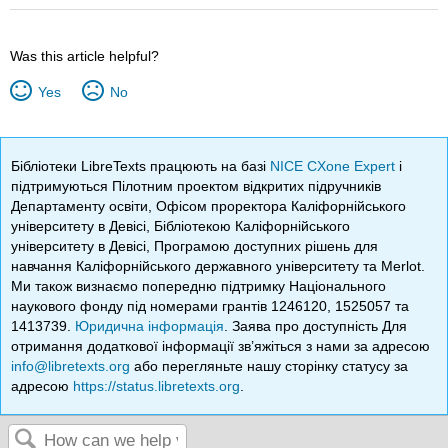
Was this article helpful?
Yes
No
Бібліотеки LibreTexts працюють на базі
NICE CXone Expert
і
підтримуються Пілотним проектом відкритих підручників
Департаменту освіти, Офісом проректора Каліфорнійського
університету в Девісі, Бібліотекою Каліфорнійського
університету в Девісі, Програмою доступних рішень для
навчання Каліфорнійського державного університету та Merlot.
Ми також визнаємо попередню підтримку Національного
наукового фонду під номерами грантів 1246120, 1525057 та
1413739.
Юридична інформація
. Заява про доступність Для
отримання додаткової інформації зв’яжіться з нами за адресою
info@libretexts.org
або перегляньте нашу сторінку статусу за
адресою
https://status.libretexts.org
.