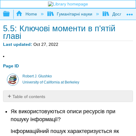
Expand/collapse global hierarchy
Home
Гуманітарні науки
Дослідження
5.5: Ключові моменти в п'ятій
главі
Last updated
Oct 27, 2022
Page ID
Robert J. Glushko
University of California at Berkeley
Table of contents
No
headers
Як використовуються описи ресурсів при
пошуку інформації?
Інформаційний пошук характеризується як