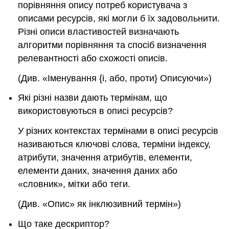
порівняння опису потреб користувача з
описами ресурсів, які могли б їх задовольнити.
Різні описи властивостей визначають
алгоритми порівняння та спосіб визначення
релевантності або схожості описів.
(Див. «Іменування {і, або, проти} Описуючи»)
Які різні назви дають термінам, що
використовуються в описі ресурсів?
У різних контекстах термінами в описі ресурсів
називаються ключові слова, терміни індексу,
атрибути, значення атрибутів, елементи,
елементи даних, значення даних або
«
словник»,
мітки або теги.
(Див. «
Опис
» як інклюзивний термін»)
Що таке дескриптор?