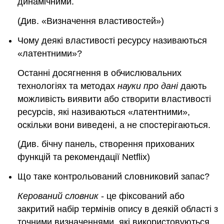
динамічними.
(Див. «Визначення властивостей»)
Чому деякі властивості ресурсу називаються
«
латентними
»?
Останні досягнення в обчислювальних
технологіях та методах
науки про дані
дають
можливість виявити або створити властивості
ресурсів, які називаються «
латентними
»,
оскільки вони виведені, а не спостерігаються.
(Див. бічну панель, створення прихованих
функцій та рекомендації Netflix)
Що таке контрольований словниковий запас?
Керований словник
- це фіксований або
закритий набір термінів опису в деякій області з
точними визначеннями, які використовуються