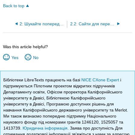
Back to top
2: Шукайте попередню роботу
2.2: Сайти для перевірки фактів
Was this article helpful?
Yes
No
Бібліотеки LibreTexts працюють на базі
NICE CXone Expert
і
підтримуються Пілотним проектом відкритих підручників
Департаменту освіти, Офісом проректора Каліфорнійського
університету в Девісі, Бібліотекою Каліфорнійського
університету в Девісі, Програмою доступних рішень для
навчання Каліфорнійського державного університету та Merlot.
Ми також визнаємо попередню підтримку Національного
наукового фонду під номерами грантів 1246120, 1525057 та
1413739.
Юридична інформація
. Заява про доступність Для
отримання додаткової інформації зв’яжіться з нами за адресою