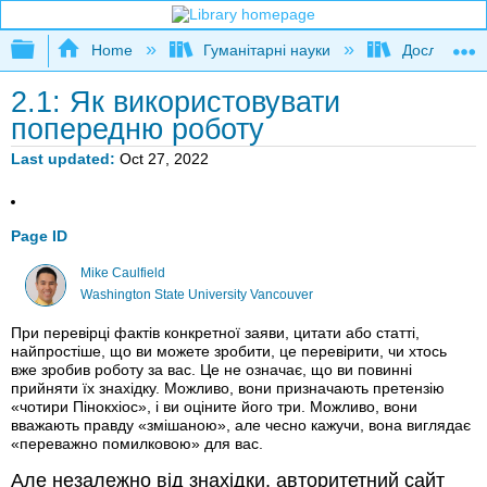
Expand/collapse global hierarchy
Home
Гуманітарні науки
Дослідження
2.1: Як використовувати
попередню роботу
Last updated
Oct 27, 2022
Page ID
Mike Caulfield
Washington State University Vancouver
При перевірці фактів конкретної заяви, цитати або статті,
найпростіше, що ви можете зробити, це перевірити, чи хтось
вже зробив роботу за вас. Це не означає, що ви повинні
прийняти їх знахідку. Можливо, вони призначають претензію
«чотири Пінокхіос», і ви оціните його три. Можливо, вони
вважають правду «змішаною», але чесно кажучи, вона виглядає
«переважно помилковою» для вас.
Але незалежно від знахідки, авторитетний сайт