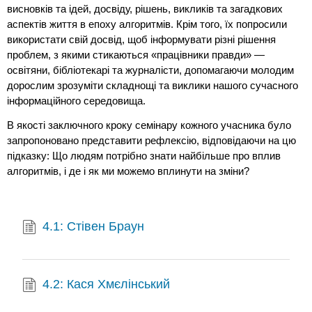
висновків та ідей, досвіду, рішень, викликів та загадкових
аспектів життя в епоху алгоритмів. Крім того, їх попросили
використати свій досвід, щоб інформувати різні рішення
проблем, з якими стикаються «працівники правди» —
освітяни, бібліотекарі та журналісти, допомагаючи молодим
дорослим зрозуміти складнощі та виклики нашого сучасного
інформаційного середовища.
В якості заключного кроку семінару кожного учасника було
запропоновано представити рефлексію, відповідаючи на цю
підказку: Що людям потрібно знати найбільше про вплив
алгоритмів, і де і як ми можемо вплинути на зміни?
4.1: Стівен Браун
4.2: Кася Хмєлінський