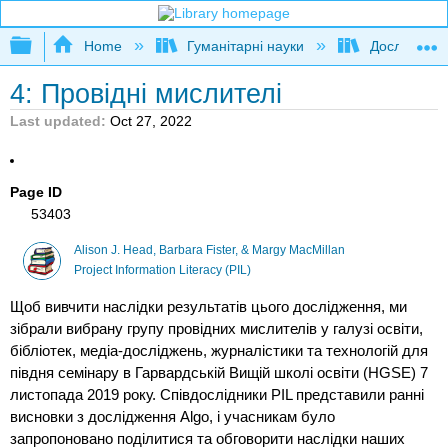
Expand/collapse global hierarchy
Home
Гуманітарні науки
Дослідження
4: Провідні мислителі
Last updated
Oct 27, 2022
Page ID
53403
Alison J. Head, Barbara Fister, & Margy MacMillan
Project Information Literacy (PIL)
Щоб вивчити наслідки результатів цього дослідження, ми
зібрали вибрану групу провідних мислителів у галузі освіти,
бібліотек, медіа-досліджень, журналістики та технологій для
півдня семінару в Гарвардській Вищій школі освіти (HGSE) 7
листопада 2019 року. Співдослідники PIL представили ранні
висновки з дослідження Algo, і учасникам було
запропоновано поділитися та обговорити наслідки наших