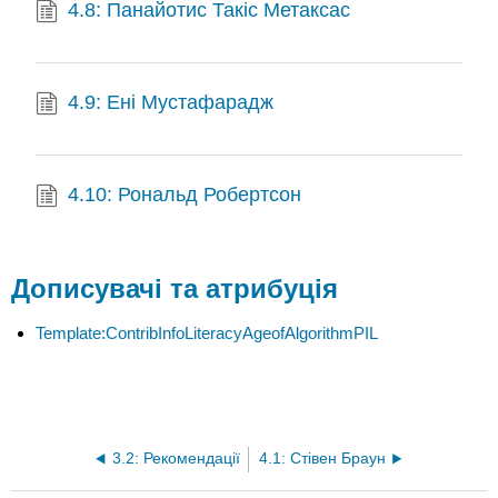
4.8: Панайотис Такіс Метаксас
4.9: Ені Мустафарадж
4.10: Рональд Робертсон
Дописувачі та атрибуція
Template:ContribInfoLiteracyAgeofAlgorithmPIL
3.2: Рекомендації
4.1: Стівен Браун