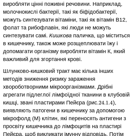
виробляти цінні поживні речовини. Наприклад,
молочнокислі бактерії, такі як біфідобактерії,
можуть синтезувати вітаміни, такі як вітамін В12,
фолат та рибофлавін, які люди не можуть
синтезувати самі.
Кишкова
паличка, що міститься
в кишечнику, також може розщеплювати їжу і
допомагати організму виробляти вітамін К, який
важливий для згортання крові.
Шлунково-кишковий тракт має кілька інших
методів зниження ризику зараження
хвороботворними мікроорганізмами. Дрібні
агрегати підлеглої лімфоїдної тканини в клубовій
кишці, звані пластирами Пейєра (рис.
24.1.
4
),
24.1.
4
виявляють патогени в кишечнику за допомогою
мікрофолд (М) клітин, які переносять антигени з
просвіту кишечника до лімфоцитів на пластирі
Пейєра, щоб викликати імунну відповідь. Потім