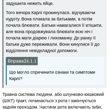
задушила нежить яйце.
Того вечора Карлі прокинулася, відчуваючи
нудоту. Вона плакала за батьками, а потім
почала блювати. Батьки намагалися її втішити,
але вона продовжувала блювати всю ніч і
почала мати діарею і лихоманку. До ранку її
батьки дуже переживали. Вони кинулися її до
відділення невідкладної допомоги.
24.1.
1
Вправа
24.1.
1
Що могло спричинити ознаки та симптоми
Карлі?
Травна система людини, або шлунково-кишковий
(ШКТ) тракт, починається з рота і закінчується
заднім проходом. Частини рота включають зуби,