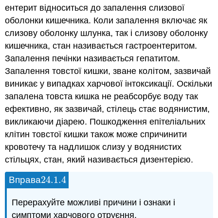
ентерит відноситься до запалення слизової
оболонки кишечника. Коли запалення включає як
слизову оболонку шлунка, так і слизову оболонку
кишечника, стан називається гастроентеритом.
Запалення печінки називається гепатитом.
Запалення товстої кишки, зване колітом, зазвичай
виникає у випадках харчової інтоксикації. Оскільки
запалена товста кишка не реабсорбує воду так
ефективно, як зазвичай, стілець стає водянистим,
викликаючи діарею. Пошкодження епітеліальних
клітин товстої кишки також може спричинити
кровотечу та надлишок слизу у водянистих
стільцях, стан, який називається дизентерією.
24.1.
4
Вправа
24.1.
4
Перерахуйте можливі причини і ознаки і
симптоми харчового отруєння.