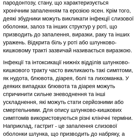
пародонтозу, стану, що характеризується
хронічним запаленням та ерозією ясен. Крім того,
деякі збудники можуть викликати інфекції слизової
оболонки, залоз та інших структур у роті, що
призводить до запалення, виразки, раку та інших
уражень. Відкрита біль у роті або шлунково-
кишковому тракті зазвичай називається виразкою.
Інфекції та інтоксикації нижніх відділів шлунково-
кишкового тракту часто викликають такі симптоми,
як нудота, блювота, діарея, болі та лихоманка. У
деяких випадках блювота та діарея можуть
спричинити сильне зневоднення та інші
ускладнення, які можуть стати серйозними або
смертельними. Для опису шлунково-кишкових
симптомів використовуються різні клінічні терміни.
Наприклад, гастрит - це запалення слизової
оболонки шлунка, що призводить до набряку, а