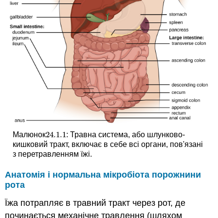
24.1.
1
Малюнок
: Травна система, або шлунково-
24.1.
1
кишковий тракт, включає в себе всі органи, пов'язані
з перетравленням їжі.
Анатомія і нормальна мікробіота порожнини
рота
Їжа потрапляє в травний тракт через рот, де
починається механічне травлення (шляхом