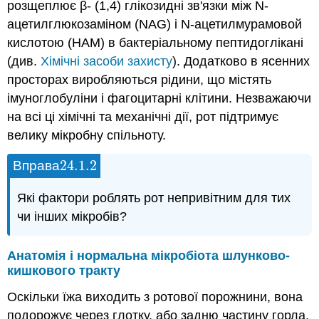
розщеплює β- (1,4) глікозидні зв'язки між N-
ацетилглюкозаміном (NAG) і N-ацетилмурамовой
кислотою (НАМ) в бактеріальному пептидоглікані
(див.
Хімічні засоби захисту
). Додатково в ясенних
просторах виробляються рідини, що містять
імуноглобуліни і фагоцитарні клітини. Незважаючи
на всі ці хімічні та механічні дії, рот підтримує
велику мікробну спільноту.
24.1.
2
Вправа
24.1.
2
Які фактори роблять рот непривітним для тих
чи інших мікробів?
Анатомія і нормальна мікробіота шлунково-
кишкового тракту
Оскільки їжа виходить з ротової порожнини, вона
подорожує через глотку, або задню частину горла,