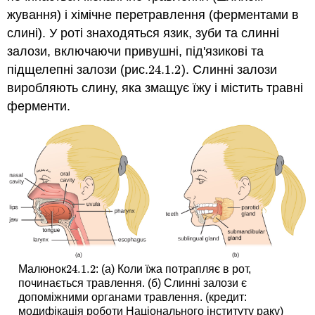
жування) і хімічне перетравлення (ферментами в
слині). У роті знаходяться язик, зуби та слинні
залози, включаючи привушні, під'язикові та
підщелепні залози (рис.
24.1.
2
). Слинні залози
24.1.
2
виробляють слину, яка змащує їжу і містить травні
ферменти.
24.1.
2
Малюнок
: (а) Коли їжа потрапляє в рот,
24.1.
2
починається травлення. (б) Слинні залози є
допоміжними органами травлення. (кредит:
модифікація роботи Національного інституту раку)