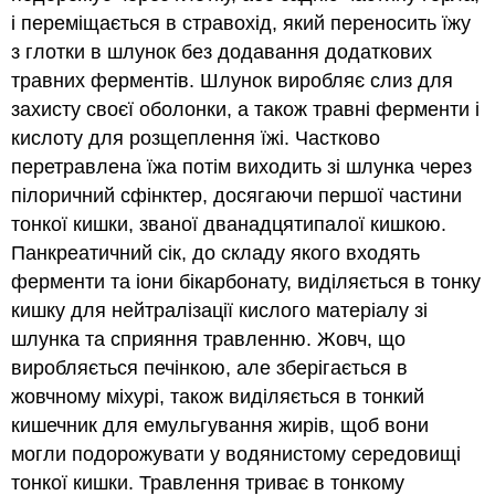
і переміщається в стравохід, який переносить їжу
з глотки в шлунок без додавання додаткових
травних ферментів. Шлунок виробляє слиз для
захисту своєї оболонки, а також травні ферменти і
кислоту для розщеплення їжі. Частково
перетравлена їжа потім виходить зі шлунка через
пілоричний сфінктер, досягаючи першої частини
тонкої кишки, званої дванадцятипалої кишкою.
Панкреатичний сік, до складу якого входять
ферменти та іони бікарбонату, виділяється в тонку
кишку для нейтралізації кислого матеріалу зі
шлунка та сприяння травленню. Жовч, що
виробляється печінкою, але зберігається в
жовчному міхурі, також виділяється в тонкий
кишечник для емульгування жирів, щоб вони
могли подорожувати у водянистому середовищі
тонкої кишки. Травлення триває в тонкому