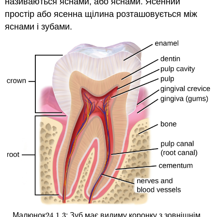
називаються яснами, або яснами. Ясенний
простір або ясенна щілина розташовується між
яснами і зубами.
24.1.
3
Малюнок
: Зуб має видиму коронку з зовнішнім
24.1.
3