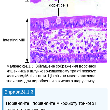
24.1.
5
Малюнок
: Збільшене зображення ворсинок
24.1.
5
кишечника в шлунково-кишковому тракті показує
келихоподібні клітини. Ці клітини мають важливе
значення для вироблення захисного шару слизу.
24.1.
3
Вправа
24.1.
3
Порівняйте і порівняйте мікробіоту тонкого і
товстого кишечника.