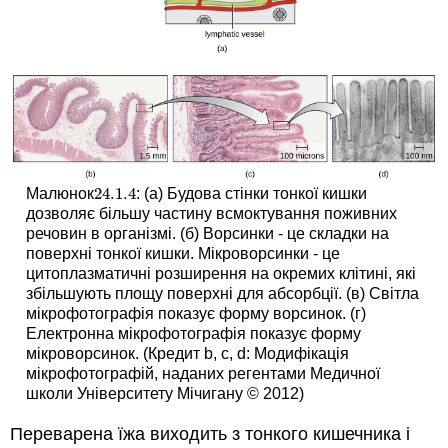
24.1.
4
Малюнок
: (а) Будова стінки тонкої кишки
24.1.
4
дозволяє більшу частину всмоктування поживних
речовин в організмі. (б) Ворсинки - це складки на
поверхні тонкої кишки. Мікроворсинки - це
цитоплазматичні розширення на окремих клітині, які
збільшують площу поверхні для абсорбції. (в) Світла
мікрофотографія показує форму ворсинок. (г)
Електронна мікрофотографія показує форму
мікроворсинок. (Кредит b, c, d: Модифікація
мікрофотографій, наданих регентами Медичної
школи Університету Мічигану © 2012)
Переварена їжа виходить з тонкого кишечника і