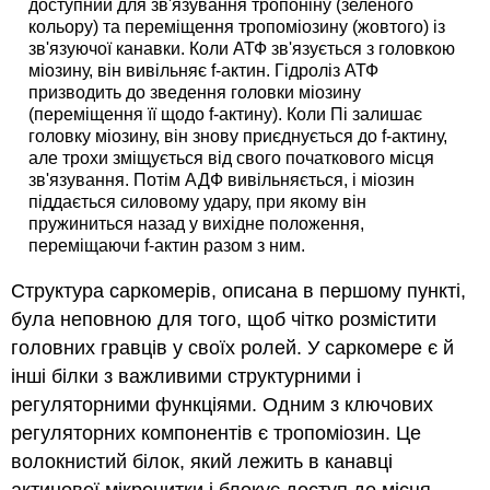
доступний для зв'язування тропоніну (зеленого
кольору) та переміщення тропоміозину (жовтого) із
зв'язуючої канавки. Коли АТФ зв'язується з головкою
міозину, він вивільняє f-актин. Гідроліз АТФ
призводить до зведення головки міозину
(переміщення її щодо f-актину). Коли Пі залишає
головку міозину, він знову приєднується до f-актину,
але трохи зміщується від свого початкового місця
зв'язування. Потім АДФ вивільняється, і міозин
піддається силовому удару, при якому він
пружиниться назад у вихідне положення,
переміщаючи f-актин разом з ним.
Структура саркомерів, описана в першому пункті,
була неповною для того, щоб чітко розмістити
головних гравців у своїх ролей. У саркомере є й
інші білки з важливими структурними і
регуляторними функціями. Одним з ключових
регуляторних компонентів є тропоміозин. Це
волокнистий білок, який лежить в канавці
актинової мікронитки і блокує доступ до місця