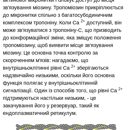
зв'язування міозину. Тропоміозин прикріплюється
до мікронитки спільно з багатосубодиничним
2+
комплексом тропоніну. Коли Ca
доступний, він
може зв'язуватися з тропоніну-С, що призводить
до конформаційної зміни, яка зміщує положення
тропоміозину, щоб виявити місце зв'язування
міозину. Це основна точка контролю за
скороченням м'язів: нагадаємо, що
2+
внутрішньоклітинні рівні Ca
зберігаються
надзвичайно низькими, оскільки його основна
функція полягає у внутрішньоклітинній
2+
сигналізації. Один із способів того, що рівні Ca
підтримуються настільки низьким, - це
закачування його у резервуар, такий як
ендоплазматичний ретикулум.