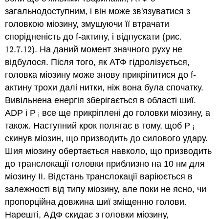
загальнодоступним, і він може зв'язуватися з
головкою міозину, змушуючи її втрачати
спорідненість до f-актину, і відпускати (рис.
12.7.
12
). На даний момент значного руху не
12.7.
12
відбулося. Після того, як АТФ гідролізується,
головка міозину може знову прикріпитися до f-
актину трохи далі нитки, ніж вона була спочатку.
Вивільнена енергія зберігається в області шиї.
ADP і P
все ще прикріплені до головки міозину, а
i
також. Наступний крок полягає в тому, щоб P
i
скинув міозин, що призводить до силового удару.
Шия міозину обертається навколо, що призводить
до транслокації головки приблизно на 10 нм для
міозину II. Відстань транслокації варіюється в
залежності від типу міозину, але поки не ясно, чи
пропорційна довжина шиї зміщенню голови.
Нарешті, АДФ скидає з головки міозину,