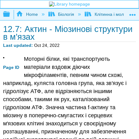
Expand/collapse global hierarchy
Home
Біологія
Клітинна і молекуляр
12.7: Актин - Міозинові структури
в м'язах
Last updated
Oct 24, 2022
Моторні білки, які транспортують
матеріали вздовж діючих
Page ID
мікрофіламентів, певним чином схожі,
наприклад, куляста головна група, яка зв'язує і
гідролізує АТФ, але відрізняються іншими
способами, такими як рух, каталізований
гідролізом АТФ. Значна частина f-актину та
міозину в поперечно-смугастих і серцевих
м'язових клітині знаходиться у своєрідному
розташуванні, призначеному для забезпечення