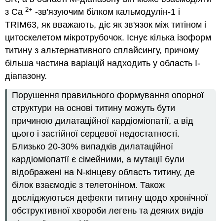
2+
з Ca
-зв'язуючим білком кальмодулін-1 і
TRIM63, як вважають, діє як зв'язок між титіном і
цитоскелетом мікротрубочок. Існує кілька ізоформ
титину з альтернативного сплайсингу, причому
більша частина варіацій надходить у область I-
діапазону.
Порушення правильного формування опорної
структури на основі титину можуть бути
причиною дилатаційної кардіоміопатії, а від
цього і застійної серцевої недостатності.
Близько 20-30% випадків дилатаційної
кардіоміопатії є сімейними, а мутації були
відображені на N-кінцеву область титину, де
білок взаємодіє з телетоніном. Також
досліджуються дефекти титину щодо хронічної
обструктивної хвороби легень та деяких видів