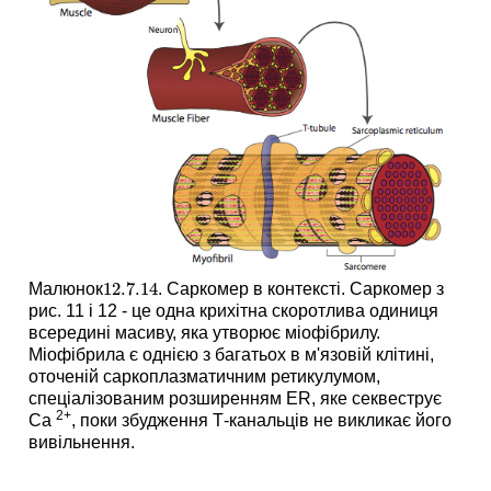
12.7.
14
Малюнок
. Саркомер в контексті. Саркомер з
12.7.
14
рис. 11 і 12 - це одна крихітна скоротлива одиниця
всередині масиву, яка утворює міофібрилу.
Міофібрила є однією з багатьох в м'язовій клітині,
оточеній саркоплазматичним ретикулумом,
спеціалізованим розширенням ER, яке секвеструє
2+
Ca
, поки збудження Т-канальців не викликає його
вивільнення.