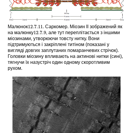
12.7.
11
Малюнок
. Саркомер. Міозин II зображений як
12.7.
11
12.7.
9
на малюнку
, але тут переплітається з іншими
12.7.
9
міозинами, утворюючи товсту нитку. Вони
підтримуються і закріплені титіном (показані у
вигляді довгих заплутаних помаранчевих стрічок).
Головки міозину впливають на актинові нитки (сині),
тягнучи їх назустріч один одному скоротливим
рухом.