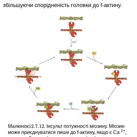
збільшуючи спорідненість головки до f-актину.
12.7.
12
Малюнок
. Інсульт потужності міозину. Міозин
12.7.
12
2+
може приєднуватися лише до f-актину, якщо є Ca
,