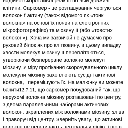
надійної скоротливої реакції по всій довжині
клітини. Саркомер - це розташування чергуються
волокон f-актину (також відомого як «тонкі
волокна» на основі їх появи на електронних
мікрофотографіях) та міозину II (або «товстих
волокон»). Хоча ми зазвичай не думаємо про
руховий білок як про клітковину, в цьому випадку
хвости молекул міозину II переплітаються,
утворюючи безперервне волокно молекул
міозину. У міру протікання скорочувального циклу
молекули міозину захоплюють сусідні актинові
волокна, і переміщують їх. На малюнку ви можете
бачити
12.7.
11
, що саркомер побудований так, що
12.7.
11
нерухомі волокна міозину розташовані по центру,
з двома паралельними наборами актинових
волокон, вкраплених між волокнами міозину, зліва
і праворуч від центру. Зверніть увагу, що актинові
волокна не перетинають центральну лінію, і що в