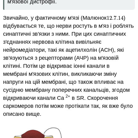
м'язової дистрофії.
Звичайно, у фактичному м'язі (Малюнок
12.7.
14
)
12.7.
14
відбувається те, що нерви ростуть в м'яз і роблять
синаптичні зв'язки з ними. При цих синаптичних
з'єднаннях нервова клітина вивільняє
нейромедіатори, такі як ацетилхолін (ACH), які
зв'язуються з рецепторами (АЧР) на м'язовій
клітині. Потім це відкриває іонні канали в
мембрані м'язових клітин, викликаючи зміну
напруги на цій мембрані, що також впливає на
сусідню мембрану поперечних канальців, згодом
2+
відкриваючи канали Ca
в SR. Скорочення
саркомеров потім може протікати так, як вже було
описано вище.