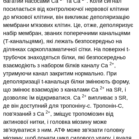
багатий насосами Ca
та Ca
. Коли сигнал
посилається від контролюючої нервової клітини
до м'язової клітини, він викликає деполяризацію
мембрани м'язових клітин. Це, отже, деполяризує
набір мембран, званих поперечними канальцями
(Т-канальцями), які лежать безпосередньо на
ділянках саркоплазматичної сітки. На поверхні t-
трубочок знаходяться білки, які безпосередньо
2+
взаємодіють з набором білків каналу Ca
,
утримуючи канал закритим нормально. При
деполяризації t-канальця білки змінюють форму,
2+
що змінює взаємодію з каналами Ca
на SR, і
2+
дозволяє їм відкриватися. Ca
випливає з SR,
де він доступний для тропоніну-с. Тропонін-С,
2+
пов'язаний з Ca
, зміщує тропоміозин від
актинової нитки, і головка міозину може
зв'язуватися з ним. АТФ може зв'язати головку
міозину, щоб почати цикл силового удару, і вуаля,