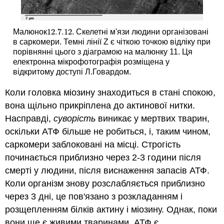
12.7.
12
Малюнок
. Скелетні м'язи людини організовані
12.7.
12
в саркомери. Темні лінії Z є чіткою точкою відліку при
порівнянні цього з діаграмою на малюнку 11. Ця
електронна мікрофотографія розміщена у
відкритому доступі Л.Говардом.
Коли головка міозину знаходиться в стані спокою,
вона щільно прикріплена до актинової нитки.
Насправді,
суворість
виникає у мертвих тварин,
оскільки АТФ більше не робиться, і, таким чином,
саркомери заблоковані на місці. Строгість
починається приблизно через 2-3 години після
смерті у людини, після виснаження запасів АТФ.
Коли організм знову розслабляється приблизно
через 3 дні, це пов'язано з розкладанням і
розщепленням білків актину і міозину. Однак, поки
вони ще є живими тваринами, АТФ є