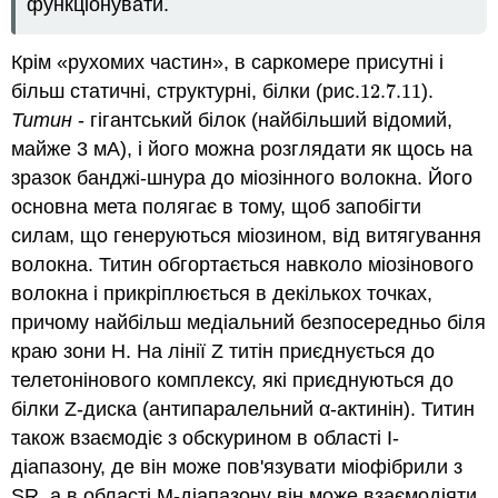
функціонувати.
Крім «рухомих частин», в саркомере присутні і
більш статичні, структурні, білки (рис.
12.7.
11
).
12.7.
11
Титин
- гігантський білок (найбільший відомий,
майже 3 мА), і його можна розглядати як щось на
зразок банджі-шнура до міозінного волокна. Його
основна мета полягає в тому, щоб запобігти
силам, що генеруються міозином, від витягування
волокна. Титин обгортається навколо міозінового
волокна і прикріплюється в декількох точках,
причому найбільш медіальний безпосередньо біля
краю зони Н. На лінії Z титін приєднується до
телетонінового комплексу, які приєднуються до
білки Z-диска (антипаралельний α-актинін). Титин
також взаємодіє з обскурином в області I-
діапазону, де він може пов'язувати міофібрили з
SR, а в області М-діапазону він може взаємодіяти