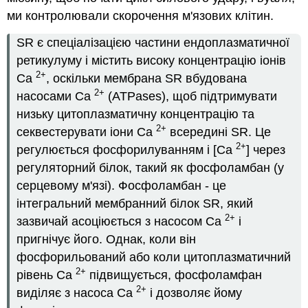
ми контролювали скорочення м'язових клітин.
SR є спеціалізацією частини ендоплазматичної
ретикулуму і містить високу концентрацію іонів
2+
Ca
, оскільки мембрана SR вбудована
2+
насосами Ca
(ATPases), щоб підтримувати
низьку цитоплазматичну концентрацію та
2+
секвестерувати іони Ca
всередині SR. Це
2+
регулюється фосфорилуванням і [Ca
] через
регуляторний білок, такий як фосфоламбан (у
серцевому м'язі). Фосфоламбан - це
інтегральний мембранний білок SR, який
2+
зазвичай асоціюється з насосом Ca
і
пригнічує його. Однак, коли він
фосфорильований або коли цитоплазматичний
2+
рівень Ca
підвищується, фосфоламфан
2+
виділяє з насоса Ca
і дозволяє йому