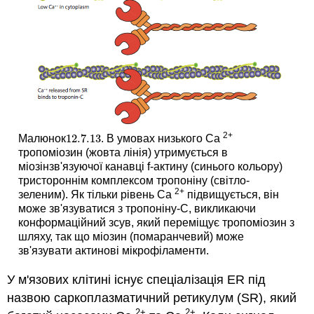
2+
12.7.
13
Малюнок
. В умовах низького Ca
12.7.
13
тропоміозин (жовта лінія) утримується в
міозінзв'язуючої канавці f-актину (синього кольору)
тристороннім комплексом тропоніну (світло-
2+
зеленим). Як тільки рівень Ca
підвищується, він
може зв'язуватися з тропоніну-С, викликаючи
конформаційний зсув, який переміщує тропоміозин з
шляху, так що міозин (помаранчевий) може
зв'язувати актинові мікрофіламенти.
У м'язових клітині існує спеціалізація ER під
назвою саркоплазматичний ретикулум (SR), який
2+
2+