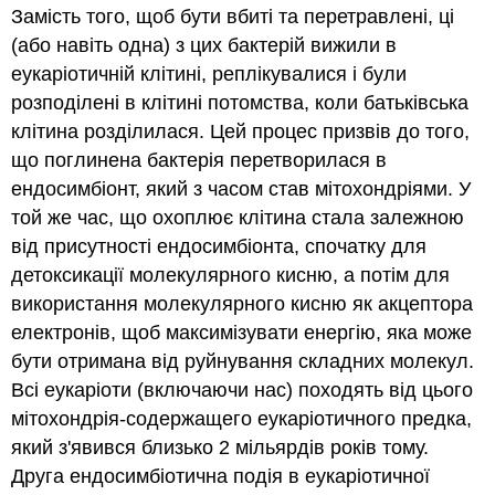
Замість того, щоб бути вбиті та перетравлені, ці
(або навіть одна) з цих бактерій вижили в
еукаріотичній клітині, реплікувалися і були
розподілені в клітині потомства, коли батьківська
клітина розділилася. Цей процес призвів до того,
що поглинена бактерія перетворилася в
ендосимбіонт, який з часом став мітохондріями. У
той же час, що охоплює клітина стала залежною
від присутності ендосимбіонта, спочатку для
детоксикації молекулярного кисню, а потім для
використання молекулярного кисню як акцептора
електронів, щоб максимізувати енергію, яка може
бути отримана від руйнування складних молекул.
Всі еукаріоти (включаючи нас) походять від цього
мітохондрія-содержащего еукаріотичного предка,
який з'явився близько 2 мільярдів років тому.
Друга ендосимбіотична подія в еукаріотичної