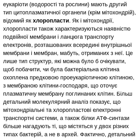
еукаріоти (водорості та рослини) мають другий
тип цитоплазматичної органели (крім мітохондрій),
відомий як
хлоропласти
. Як і мітохондрії,
хлоропласти також характеризуються наявністю
подвійної мембрани і ланцюга транспорту
електронів, розташованих всередині внутрішньої
мембрани і мембран, мабуть, отриманих з неї. Це
лише тип структур, які можна було б очікувати,
щоб побачити, чи була бактеріальна клітина
охоплена предковою проеукаріотичною клітиною,
з мембраною клітини-господаря, що оточує
плазматичну мембрану поглинаних клітин. Більш
детальний молекулярний аналіз показує, що
мітохондріальні та хлоропластові електронні
транспортні системи, а також білки АТФ-синтази
більше нагадують ті, що містяться у двох різних
типах бактерій, а не в архей. Фактично, детальний