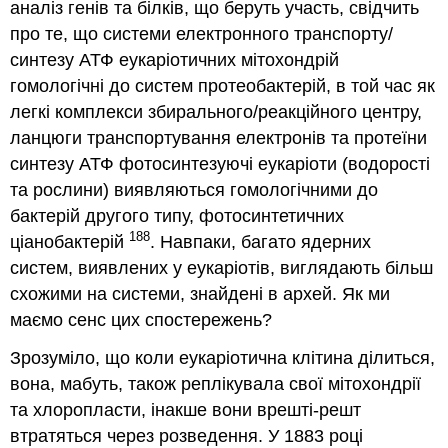
аналіз генів та білків, що беруть участь, свідчить
про те, що системи електронного транспорту/
синтезу АТФ еукаріотичних мітохондрій
гомологічні до систем протеобактерій, в той час як
легкі комплекси збирального/реакційного центру,
ланцюги транспортування електронів та протеїни
синтезу АТФ фотосинтезуючі еукаріоти (водорості
та рослини) виявляються гомологічними до
бактерій другого типу, фотосинтетичних
188
ціанобактерій
. Навпаки, багато ядерних
систем, виявлених у еукаріотів, виглядають більш
схожими на системи, знайдені в архей. Як ми
маємо сенс цих спостережень?
Зрозуміло, що коли еукаріотична клітина ділиться,
вона, мабуть, також реплікувала свої мітохондрії
та хлоропласти, інакше вони врешті-решт
втратяться через розведення. У 1883 році