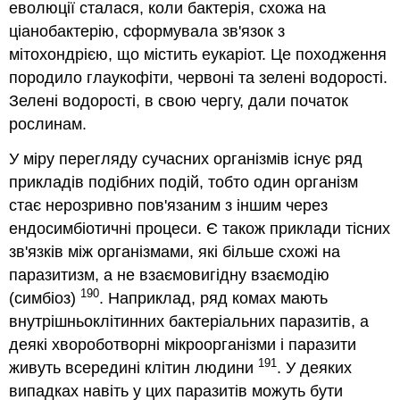
еволюції сталася, коли бактерія, схожа на
ціанобактерію, сформувала зв'язок з
мітохондрією, що містить еукаріот. Це походження
породило глаукофіти, червоні та зелені водорості.
Зелені водорості, в свою чергу, дали початок
рослинам.
У міру перегляду сучасних організмів існує ряд
прикладів подібних подій, тобто один організм
стає нерозривно пов'язаним з іншим через
ендосимбіотичні процеси. Є також приклади тісних
зв'язків між організмами, які більше схожі на
паразитизм, а не взаємовигідну взаємодію
190
(симбіоз)
. Наприклад, ряд комах мають
внутрішньоклітинних бактеріальних паразитів, а
деякі хвороботворні мікроорганізми і паразити
191
живуть всередині клітин людини
. У деяких
випадках навіть у цих паразитів можуть бути