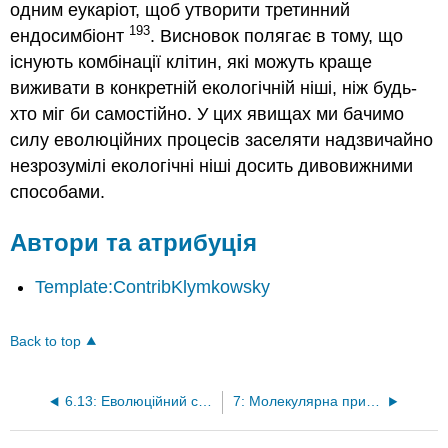
одним еукаріот, щоб утворити третинний
193
ендосимбіонт
. Висновок полягає в тому, що
існують комбінації клітин, які можуть краще
виживати в конкретній екологічній ніші, ніж будь-
хто міг би самостійно. У цих явищах ми бачимо
силу еволюційних процесів заселяти надзвичайно
незрозумілі екологічні ніші досить дивовижними
способами.
Автори та атрибуція
Template:ContribKlymkowsky
Back to top
6.13: Еволюційний сценарій походження еукаріотичних клітин
7: Молекулярна природа спадковості