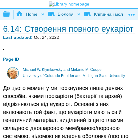
Expand/collapse global hierarchy
Home
Біологія
Клітинна і молекуляр
6.14: Створення повного еукаріот
Last updated
Oct 24, 2022
Page ID
Michael W. Klymkowsky and Melanie M. Cooper
University of Colorado Boulder and Michigan State University
До цього моменту ми торкнулися лише деяких
способів, якими прокаріоти (бактерії та архей)
відрізняються від еукаріот. Основні з них
включають той факт, що еукаріоти мають свій
генетичний матеріал, виділений із цитоплазми
складною двошаровою мембраною/поровою
системою, відомою як ядерна оболонка (про що