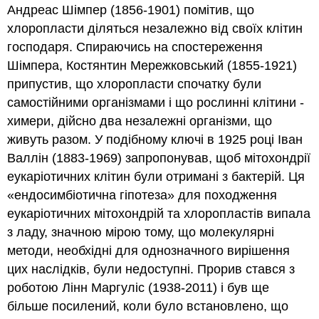
Андреас Шімпер (1856-1901) помітив, що
хлоропласти діляться незалежно від своїх клітин
господаря. Спираючись на спостереження
Шімпера, Костянтин Мережковський (1855-1921)
припустив, що хлоропласти спочатку були
самостійними організмами і що рослинні клітини -
химери, дійсно два незалежні організми, що
живуть разом. У подібному ключі в 1925 році Іван
Валлін (1883-1969) запропонував, щоб мітохондрії
еукаріотичних клітин були отримані з бактерій. Ця
«ендосимбіотична гіпотеза» для походження
еукаріотичних мітохондрій та хлоропластів випала
з ладу, значною мірою тому, що молекулярні
методи, необхідні для однозначного вирішення
цих наслідків, були недоступні. Прорив стався з
роботою Лінн Маргуліс (1938-2011) і був ще
більше посилений, коли було встановлено, що