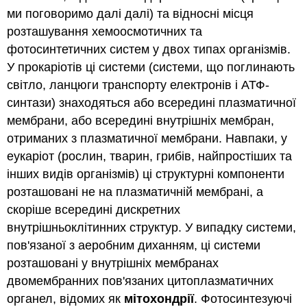
ми поговоримо далі далі) та відносні місця
розташування хемоосмотичних та
фотосинтетичних систем у двох типах організмів.
У прокаріотів ці системи (системи, що поглинають
світло, ланцюги транспорту електронів і АТФ-
синтази) знаходяться або всередині плазматичної
мембрани, або всередині внутрішніх мембран,
отриманих з плазматичної мембрани. Навпаки, у
еукаріот (рослин, тварин, грибів, найпростіших та
інших видів організмів) ці структурні компоненти
розташовані не на плазматичній мембрані, а
скоріше всередині дискретних
внутрішньоклітинних структур. У випадку системи,
пов'язаної з аеробним диханням, ці системи
розташовані у внутрішніх мембранах
двомембранних пов'язаних цитоплазматичних
органел, відомих як
мітохондрії
. Фотосинтезуючі