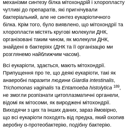
механізми синтезу білка мітохондрій і хлоропласту
чутливі до препаратів, які пригнічували
бактеріальний, але не синтез еукаріотичного
білка. Крім того, було виявлено, що мітохондрії та
хлоропласти містять кругові молекули ДНК,
організовані таким чином, як молекули ДНК,
знайдені в бактеріях (ДНК та її організацію ми
розглянемо найближчим часом).
Всі еукаріоти, здається, мають мітохондрії.
Припущення про те, що деякі еукаріоти, такі як
анаеробні паразити людини
Giardia intestinalis
,
189
Trichomonas vaginalis
та
Entamoeba histolytica
,
не змогли розпізнати цитоплазматичні органели,
відомі як мітосоми, як вироджені мітохондрії.
Виходячи з цих та інших даних, зараз ймовірно,
що всі еукаріоти походять від предка, який охопив
аеробну α-протеобактерію, подібну бактерію.