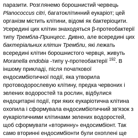
паразити. Розглянемо борошнистий червець
Planococcus citri
, багатоклітинний еукаріот; цей
організм містить клітини, відомі як бактеріоцити.
Усередині цих клітин знаходяться β-протеобактерії
типу
Трембла-Принцесс
. Дивно, але всередині цих
бактеріальних клітин Трембли
, які лежать
всередині клітин борошнистого червця, живуть
192
Moranella
endobia
-типу γ-протеобактерії
. В
іншому прикладі, після початкової
ендосимбіотичної події, яка утворила
протоводорослевую клітину, предка червоних і
зелених водоростей та рослин, відбулися
ендоцитарні події, при яких еукаріотична клітина
охопила і сформувала ендосимбіотичний зв'язок з
еукаріотичними клітинами зелених водоростей,
щоб сформувати «вторинну» ендосимбіонт. Так
само вторинні ендосимбіонти були охоплені ще