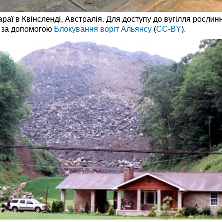
Сараї в Квінсленді, Австралія. Для доступу до вугілля росл
я за допомогою
Блокування воріт Альянсу
(
CC-BY
).