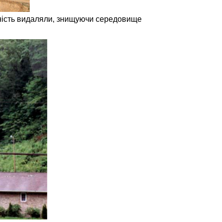
инність видаляли, знищуючи середовище