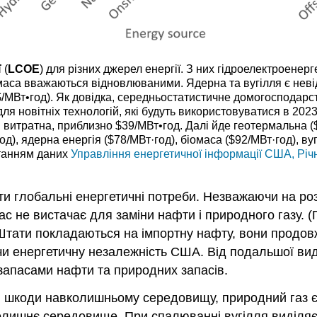
ї
(
LCOE
) для різних джерел енергії. З них гідроелектроенер
іомаса вважаються відновлюваними. Ядерна та вугілля є не
$/МВт•год). Як довідка, середньостатистичне домогосподар
для новітніх технологій, які будуть використовуватися в 20
витратна, приблизно $39/МВт•год. Далі йде геотермальна ($
д), ядерна енергія ($78/МВт·год), біомаса ($92/МВт·год), вуг
станням даних
Управління енергетичної інформації США, Річ
ти глобальні енергетичні потреби. Незважаючи на р
 час не вистачає для заміни нафти і природного газу
Штати покладаються на імпортну нафту, вони продо
ючи енергетичну незалежність США. Від подальшої ви
 запасами нафти та природних запасів.
ірі шкоди навколишньому середовищу, природний газ
колишнє середовище. При спалюванні вугілля виділяє 