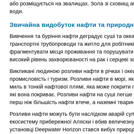
або розміщується на звалищах. Зола зі сховищ 
води.
Звичайна видобуток нафти та природн
Вивчення та буріння нафти деградує суші та океа
транспортні трубопроводи та житло для робітник
фрагментувати місця проживання та порушувати д
високий рівень захворюваності на рак і серцеві 
Викликані людиною розливи нафти в річках і оке
промисловість і туризм. Розливи нафти в морі, я
миль в тонкій нафтової плямі, яка може покрити 
які вона покриває. Розливи нафти на суші легше
перш ніж більшість нафти втече, а наземні твар
Розливи нафти можуть бути наслідком аварій супе
екосистему прибережної Аляски і вбив величезну 
установці Deepwater Horizon стався вибух природ