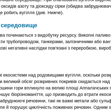
 оксидів азоту та діоксиду сірки (обидва забруднювач
це робить вугілля (див. Нижче).
є середовище
ва починаються з видобутку ресурсу. Викопні паливо 
вати трубопроводом, танкерами, залізничними або ва
кові негативні наслідки пов'язані з переробкою, виро
і екосистеми над родовищами вугілля, оскільки роз
ри великий обсяг розкривних покривів скидається на
ршини гори вплинуло на великі площі Аппалачських гір
шує біорізноманіття, що призводить до втрати екоси
абруднюючі речовини, такі як важкі метали або сульф
ле й порушує циклічність поживних речовин. Одним з