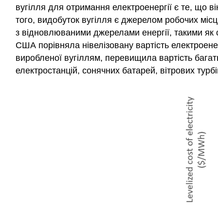
вугілля для отримання електроенергії є те, що ві
того, видобуток вугілля є джерелом робочих місць
з відновлюваними джерелами енергії, такими як 
США порівняла нівелізовану вартість електроенерг
виробленої вугіллям, перевищила вартість бага
електростанцій, сонячних батарей, вітрових турб