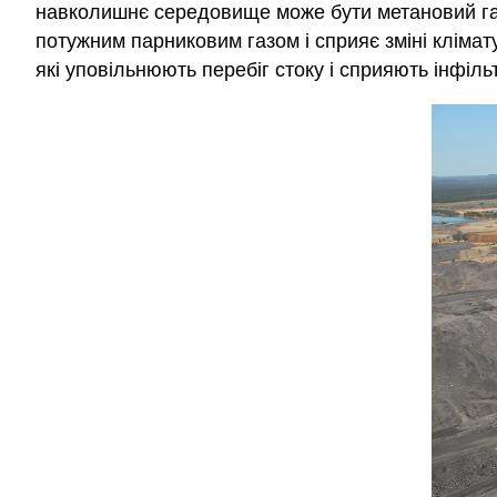
навколишнє середовище може бути метановий газ
потужним парниковим газом і сприяє зміні клімат
які уповільнюють перебіг стоку і сприяють інфіль