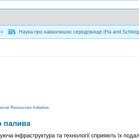
Наука про навколишнє середовище (Ha and Schleig
nal Resources Initiative
о палива
снуюча інфраструктура та технології сприяють їх по