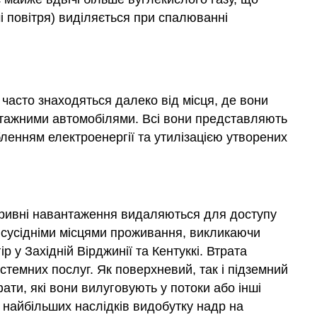
і повітря) виділяється при спалюванні
часто знаходяться далеко від місця, де вони
нтажними автомобілями. Всі вони представляють
бленням електроенергії та утилізацією утворених
кривні навантаження видаляються для доступу
д сусідніми місцями проживання, викликаючи
 у Західній Вірджинії та Кентуккі. Втрата
стемних послуг. Як поверхневий, так і підземний
ати, які вони вилуговують у потоки або інші
 найбільших наслідків видобутку надр на