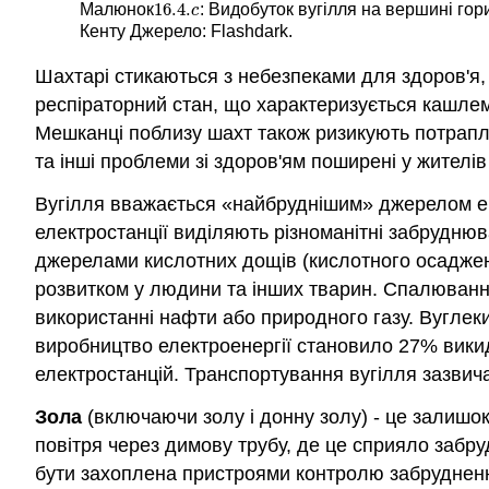
16.4.
Малюнок
: Видобуток вугілля на вершині гори
16.4.
c
c
Кенту Джерело: Flashdark.
Шахтарі стикаються з небезпеками для здоров'я,
респіраторний стан, що характеризується кашлем 
Мешканці поблизу шахт також ризикують потраплян
та інші проблеми зі здоров'ям поширені у жителів
Вугілля вважається «найбруднішим» джерелом ене
електростанції виділяють різноманітні забруднюва
джерелами кислотних дощів (кислотного осадженн
розвитком у людини та інших тварин. Спалювання 
використанні нафти або природного газу. Вуглеки
виробництво електроенергії становило 27% викид
електростанцій. Транспортування вугілля зазви
Зола
(включаючи золу і донну золу) - це залишо
повітря через димову трубу, де це сприяло забр
бути захоплена пристроями контролю забруднення