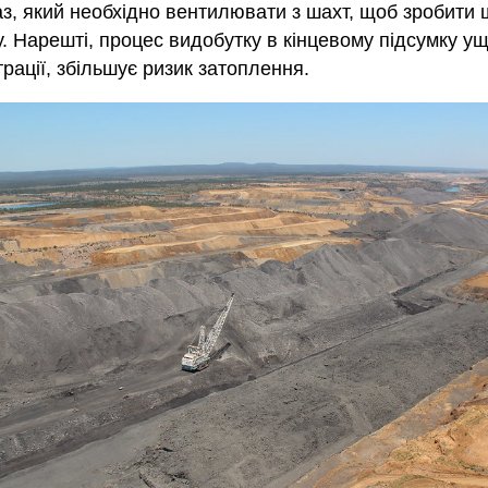
, який необхідно вентилювати з шахт, щоб зробити ш
у. Нарешті, процес видобутку в кінцевому підсумку ущ
трації, збільшує ризик затоплення.