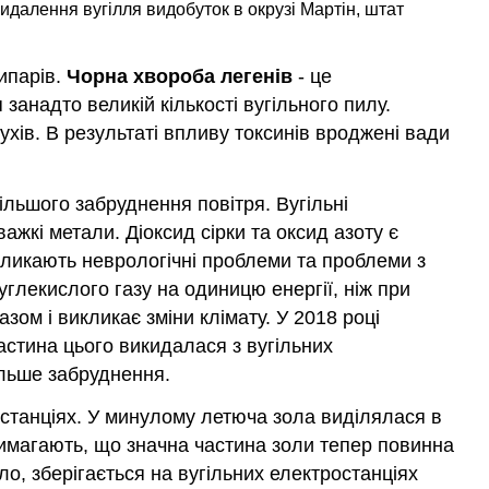
видалення вугілля видобуток в окрузі Мартін, штат
ипарів.
Чорна хвороба легенів
- це
занадто великій кількості вугільного пилу.
хів. В результаті впливу токсинів вроджені вади
льшого забруднення повітря. Вугільні
ажкі метали. Діоксид сірки та оксид азоту є
кликають неврологічні проблеми та проблеми з
углекислого газу на одиницю енергії, ніж при
ом і викликає зміни клімату. У 2018 році
астина цього викидалася з вугільних
альше забруднення.
останціях. У минулому летюча зола виділялася в
вимагають, що значна частина золи тепер повинна
, зберігається на вугільних електростанціях