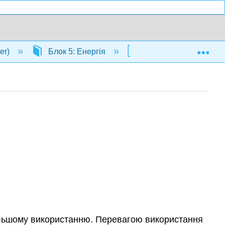
Exp
er)
Блок 5: Енергія
16: викопне паливо
дальшому використанню. Перевагою використання