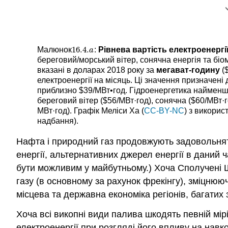
16.4.
Малюнок
:
Рівнева вартість електроенергі
16.4.
a
a
береговий/морський вітер, сонячна енергія та б
вказані в доларах 2018 року за
мегават-годину
(
електроенергії на місяць. Ці значення призначені 
приблизно $39/МВт•год. Гідроенергетика найменш 
береговий вітер ($56/МВт·год), сонячна ($60/МВт·го
МВт·год). Графік Меліси Ха (
CC-BY-NC
) з викори
надбання).
Нафта і природний газ продовжують задовольня
енергії, альтернативних джерел енергії в даний
бути можливим у майбутньому.) Хоча Сполучені 
газу (в основному за рахунок фрекінгу), зміцню
місцева та державна економіка регіонів, багатих
Хоча всі викопні види палива шкодять певній м
електроенергії при розгляді його впливу на нав