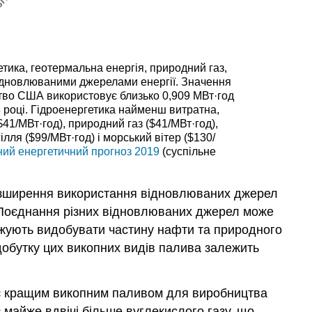
гетика, геотермальна енергія, природний газ,
відновлюваними джерелами енергії. Значення
ство США використовує близько 0,909 МВт·год
23 році. Гідроенергетика найменш витратна,
41/МВт·год), природний газ ($41/МВт·год),
ілля ($99/МВт·год) і морський вітер ($130/
ний енергетичний прогноз 2019
(суспільне
озширення використання відновлюваних джерел
. (Поєднання різних відновлюваних джерел може
вжують видобувати частину нафти та природного
добутку цих викопних видів палива залежить
 є кращим викопним паливом для виробництва
майже вдвічі більше вуглекислого газу, що