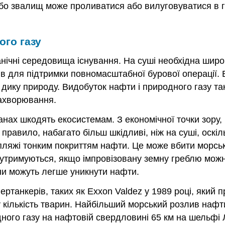
або звалищ може проливатися або вилуговуватися в г
ого газу
нічні середовища існування. На суші необхідна широк
ів для підтримки повномасштабної бурової операції. 
ику природу. Видобуток нафти і природного газу так
захворювання.
анах шкодять екосистемам. З економічної точки зору
к правило, набагато більш шкідливі, ніж на суші, оск
пляжі тонким покриттям нафти. Це може вбити морських
 утримуються, якщо імпровізовану земну греблю мож
ини можуть легше уникнути нафти.
ртанкерів, таких як Exxon Valdez у 1989 році, який п
кількість тварин. Найбільший морський розлив нафти 
ного газу на нафтовій свердловині 65 км на шельфі Лу