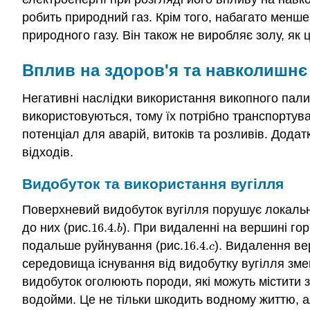
робить природний газ. Крім того, набагато менше
природного газу. Він також не виробляє золу, як 
Вплив на здоров'я та навколишн
Негативні наслідки використання викопного пали
використовуються, тому їх потрібно транспорту
потенціал для аварій, витоків та розливів. Додат
відходів.
Видобуток та використання вугілля
Поверхневий видобуток вугілля порушує локальн
до них (рис.
16.4.
). При видаленні на вершині го
16.4.
b
b
подальше руйнування (рис.
16.4.
). Видалення ве
16.4.
c
c
середовища існування від видобутку вугілля змен
видобуток оголюють породи, які можуть містити з
водойми. Це не тільки шкодить водному життю, а