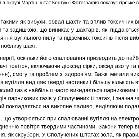
 в окрузі Мартін, штат Кентуккі Фотографія показує гірське 
 такими як вибухи, обвал шахти та вплив токсичних в
та задишкою, що виникає у шахтарів, які піддаються 
ня вугільного пилу та підземних токсинів після вибу
 поблизу шахт.
ргії, оскільки його спалювання призводить до найбі
чі повітря, включаючи діоксид сірки, оксид азоту та в
я), смогу та проблем зі здоров'ям. Важкі метали ви
вугілля виділяє тверді частинки і більшу кількість в
слий газ є найбільш часто викидається парниковим газ
ів парникових газів у Сполучених Штатах, і значна ч
чай покладається на викопне паливо, виділяючи под
к, що утворюється при спалюванні вугілля на електр
удненню повітря твердими частинами. Закони тепер 
, як скрубери. У Сполучених Штатах зола, як правило