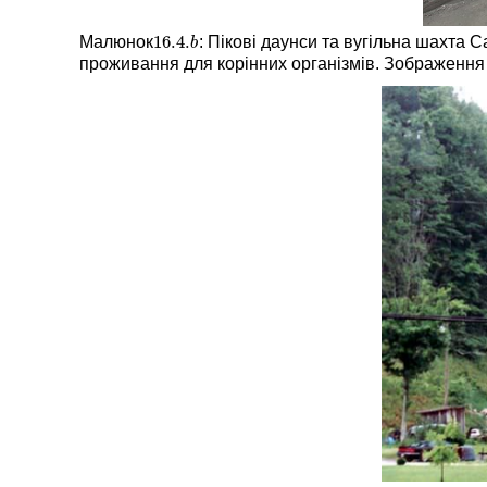
16.4.
Малюнок
: Пікові даунси та вугільна шахта 
16.4.
b
b
проживання для корінних організмів. Зображенн