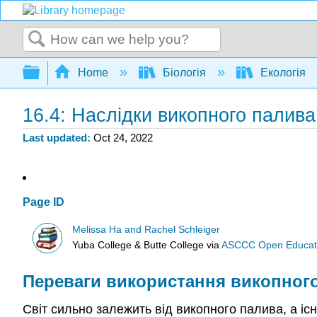
Search
Expand/collapse global hierarchy
Home
Біологія
Екологія
16.4: Наслідки викопного палива
Last updated
Oct 24, 2022
Page ID
Melissa Ha and Rachel Schleiger
Yuba College & Butte College
via
ASCCC Open Educatio
Переваги використання викопног
Світ сильно залежить від викопного палива, а і