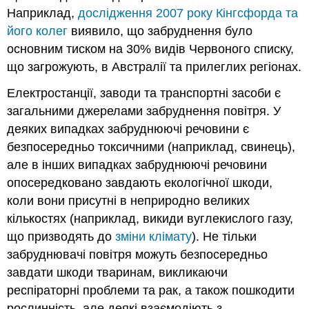
Наприклад,
дослідження 2007 року Кінгсфорда та
його колег
виявило, що забруднення було
основним тиском на 30% видів Червоного списку,
що загрожують, в Австралії та прилеглих регіонах.
Електростанції, заводи та транспортні засоби є
загальними джерелами забруднення повітря. У
деяких випадках забруднюючі речовини є
безпосередньо токсичними (наприклад, свинець),
але в інших випадках забруднюючі речовини
опосередковано завдають екологічної шкоди,
коли вони присутні в неприродно великих
кількостях (наприклад, викиди вуглекислого газу,
що призводять до
зміни клімату
). Не тільки
забруднювачі повітря можуть безпосередньо
завдати шкоди тваринам, викликаючи
респіраторні проблеми та рак, а також пошкодити
рослинність, але деякі взаємодіють з