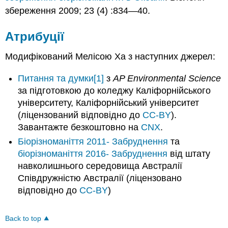
збереження 2009; 23 (4) :834—40.
Атрибуції
Модифікований Мелісою Ха з наступних джерел:
Питання та думки
[1]
з
AP Environmental Science
за підготовкою до коледжу Каліфорнійського
університету, Каліфорнійський університет
(ліцензований відповідно до
CC-BY
).
Завантажте безкоштовно на
CNX
.
Біорізноманіття 2011- Забруднення
та
біорізноманіття 2016- Забруднення
від штату
навколишнього середовища Австралії
Співдружністю Австралії (ліцензовано
відповідно до
CC-BY
)
Back to top