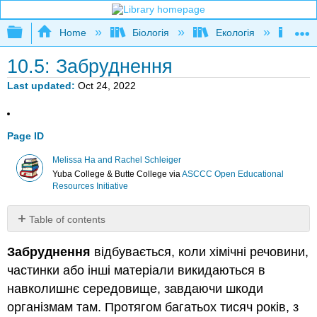
Expand/collapse global hierarchy
Home
Біологія
Екологія
Нау
10.5: Забруднення
Last updated
Oct 24, 2022
Page ID
Melissa Ha and Rachel Schleiger
Yuba College & Butte College
via
ASCCC Open Educational
Resources Initiative
Table of contents
Посилання
Забруднення
відбувається, коли хімічні речовини,
Атрибуції
частинки або інші матеріали викидаються в
навколишнє середовище, завдаючи шкоди
організмам там. Протягом багатьох тисяч років, з