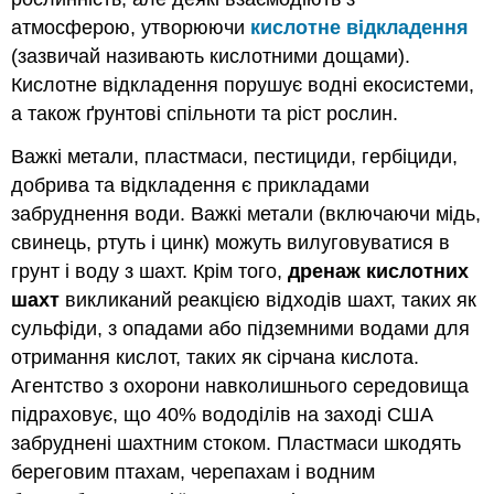
атмосферою, утворюючи
кислотне відкладення
(зазвичай називають кислотними дощами).
Кислотне відкладення порушує водні екосистеми,
а також ґрунтові спільноти та ріст рослин.
Важкі метали, пластмаси, пестициди, гербіциди,
добрива та відкладення є прикладами
забруднення води. Важкі метали (включаючи мідь,
свинець, ртуть і цинк) можуть вилуговуватися в
грунт і воду з шахт. Крім того,
дренаж кислотних
шахт
викликаний реакцією відходів шахт, таких як
сульфіди, з опадами або підземними водами для
отримання кислот, таких як сірчана кислота.
Агентство з охорони навколишнього середовища
підраховує, що 40% вододілів на заході США
забруднені шахтним стоком. Пластмаси шкодять
береговим птахам, черепахам і водним