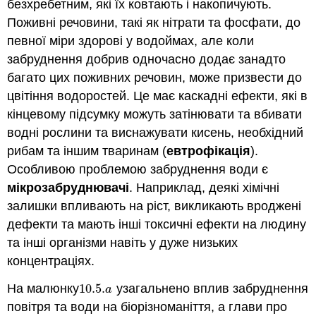
безхребетним, які їх ковтають і накопичують.
Поживні речовини, такі як нітрати та фосфати, до
певної міри здорові у водоймах, але коли
забруднення добрив одночасно додає занадто
багато цих поживних речовин, може призвести до
цвітіння водоростей. Це має каскадні ефекти, які в
кінцевому підсумку можуть затінювати та вбивати
водні рослини та виснажувати кисень, необхідний
рибам та іншим тваринам (
евтрофікація
).
Особливою проблемою забруднення води є
мікрозабруднювачі
. Наприклад, деякі хімічні
залишки впливають на ріст, викликають вроджені
дефекти та мають інші токсичні ефекти на людину
та інші організми навіть у дуже низьких
концентраціях.
На малюнку
10.5.
узагальнено вплив забруднення
10.5.
a
a
повітря та води на біорізноманіття, а глави про