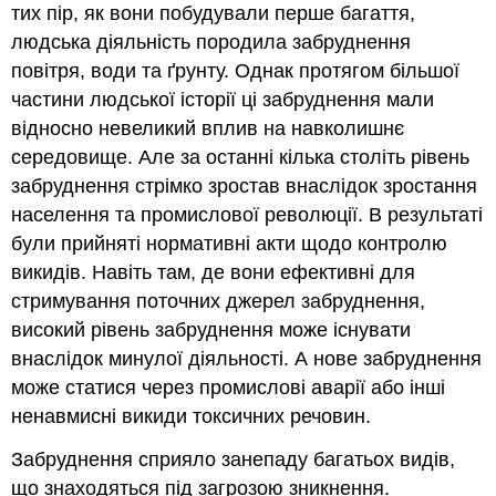
тих пір, як вони побудували перше багаття,
людська діяльність породила забруднення
повітря, води та ґрунту. Однак протягом більшої
частини людської історії ці забруднення мали
відносно невеликий вплив на навколишнє
середовище. Але за останні кілька століть рівень
забруднення стрімко зростав внаслідок зростання
населення та промислової революції. В результаті
були прийняті нормативні акти щодо контролю
викидів. Навіть там, де вони ефективні для
стримування поточних джерел забруднення,
високий рівень забруднення може існувати
внаслідок минулої діяльності. А нове забруднення
може статися через промислові аварії або інші
ненавмисні викиди токсичних речовин.
Забруднення сприяло занепаду багатьох видів,
що знаходяться під загрозою зникнення.