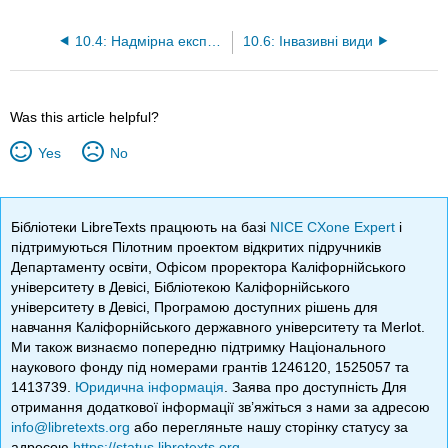
10.4: Надмірна експлуатація
10.6: Інвазивні види
Was this article helpful?
Yes
No
Бібліотеки LibreTexts працюють на базі
NICE CXone Expert
і
підтримуються Пілотним проектом відкритих підручників
Департаменту освіти, Офісом проректора Каліфорнійського
університету в Девісі, Бібліотекою Каліфорнійського
університету в Девісі, Програмою доступних рішень для
навчання Каліфорнійського державного університету та Merlot.
Ми також визнаємо попередню підтримку Національного
наукового фонду під номерами грантів 1246120, 1525057 та
1413739.
Юридична інформація
. Заява про доступність Для
отримання додаткової інформації зв’яжіться з нами за адресою
info@libretexts.org
або перегляньте нашу сторінку статусу за
адресою
https://status.libretexts.org
.