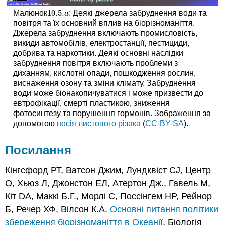
10.5.
Малюнок
: Деякі джерела забруднення води та
10.5.
a
a
повітря та їх основний вплив на біорізноманіття.
Джерела забруднення включають промисловість,
викиди автомобілів, електростанції, пестициди,
добрива та наркотики. Деякі основні наслідки
забруднення повітря включають проблеми з
диханням, кислотні опади, пошкодження рослин,
виснаження озону та зміни клімату. Забруднення
води може біонакопичуватися і може призвести до
евтрофікації, смерті пластикою, зниження
фотосинтезу та порушення гормонів. Зображення за
допомогою
носія листового різака
(
CC-BY-SA
).
Посилання
Кінгсфорд РТ, Ватсон Джим, Лундквіст CJ, Центр
О, Хьюз Л, Джонстон ЕЛ, Атертон Дж., Гавель М,
Кіт DA, Маккі Б.Г., Морлі С, Поссінгем HP, Рейнор
Б, Речер ХФ, Вілсон К.А.
Основні питання політики
збереження біорізноманіття в Океанії
. Біологія