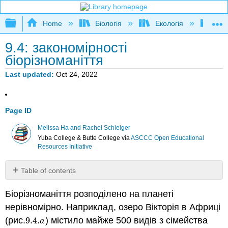
Expand/collapse global hierarchy
Home
Біологія
Екологія
Нау
9.4: закономірності
біорізноманіття
Last updated
Oct 24, 2022
Page ID
Melissa Ha and Rachel Schleiger
Yuba College & Butte College
via
ASCCC Open Educational
Resources Initiative
Table of contents
Тропіки
Біорізноманіття розподілено на планеті
мають
високе
нерівномірно. Наприклад, озеро Вікторія в Африці
біорізноманіття
(рис.
9.4.
) містило майже 500 видів з сімейства
9.4.
a
a
Біорізноманіття