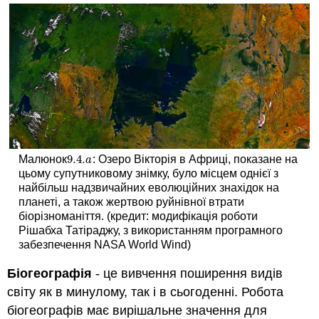
9.4.
Малюнок
: Озеро Вікторія в Африці, показане на
9.4.
a
a
цьому супутниковому знімку, було місцем однієї з
найбільш надзвичайних еволюційних знахідок на
планеті, а також жертвою руйнівної втрати
біорізноманіття. (кредит: модифікація роботи
Рішабха Татіраджу, з використанням програмного
забезпечення NASA World Wind)
Біогеографія
- це вивчення поширення видів
світу як в минулому, так і в сьогоденні. Робота
біогеографів має вирішальне значення для