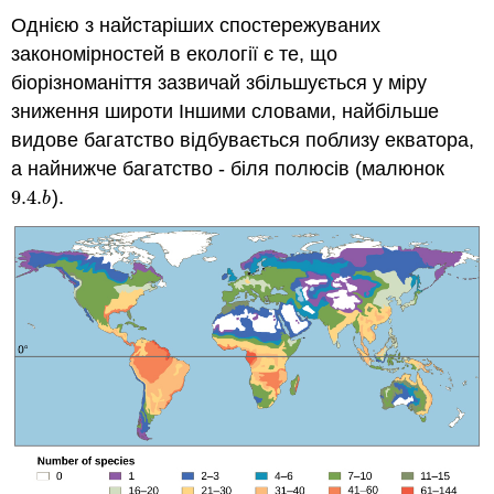
Однією з найстаріших спостережуваних
закономірностей в екології є те, що
біорізноманіття зазвичай збільшується у міру
зниження широти Іншими словами, найбільше
видове багатство відбувається поблизу екватора,
а найнижче багатство - біля полюсів (малюнок
9.4.
).
9.4.
b
b