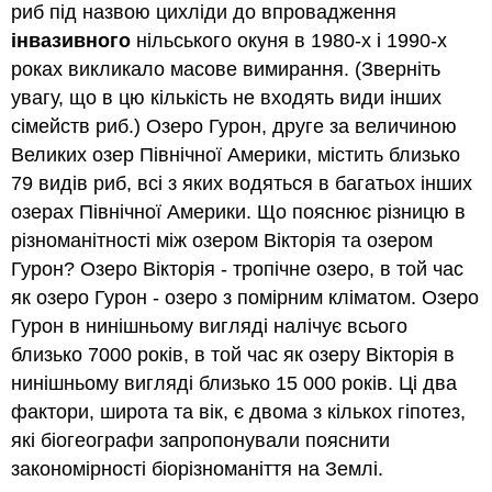
риб під назвою цихліди до впровадження
гарячих
інвазивного
нільського окуня в 1980-х і 1990-х
точок
роках викликало масове вимирання. (Зверніть
Біорізноманіття
гарячих
увагу, що в цю кількість не входять види інших
точок
сімейств риб.) Озеро Гурон, друге за величиною
в
Великих озер Північної Америки, містить близько
Південній
Африці
79 видів риб, всі з яких водяться в багатьох інших
Просторова
озерах Північної Америки. Що пояснює різницю в
та
різноманітності між озером Вікторія та озером
тимчасова
Гурон? Озеро Вікторія - тропічне озеро, в той час
неоднорідність
сприяють
як озеро Гурон - озеро з помірним кліматом. Озеро
біорізноманіттю
Гурон в нинішньому вигляді налічує всього
Атрибуції
близько 7000 років, в той час як озеру Вікторія в
нинішньому вигляді близько 15 000 років. Ці два
фактори, широта та вік, є двома з кількох гіпотез,
які біогеографи запропонували пояснити
закономірності біорізноманіття на Землі.