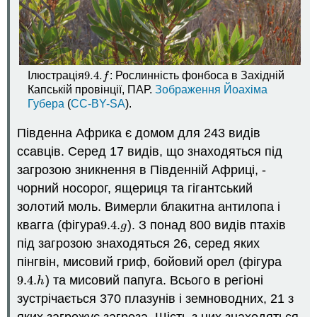
9.4.
Ілюстрація
: Рослинність фонбоса в Західній
9.4.
f
f
Капській провінції, ПАР.
Зображення
Йоахіма
Губера
(
CC-BY-SA
).
Південна Африка є домом для 243 видів
ссавців. Серед 17 видів, що знаходяться під
загрозою зникнення в Південній Африці, -
чорний носорог, ящериця та гігантський
золотий моль. Вимерли блакитна антилопа і
квагга (фігура
9.4.
). З понад 800 видів птахів
9.4.
g
g
під загрозою знаходяться 26, серед яких
пінгвін, мисовий гриф, бойовий орел (фігура
9.4.
) та мисовий папуга. Всього в регіоні
9.4.
h
h
зустрічається 370 плазунів і земноводних, 21 з
яких загрожує загроза. Шість з них знаходяться