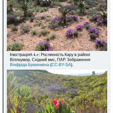
9.4.
Ілюстрація
: Рослинність Кару в районі
9.4.
e
e
Віллоумор, Східний мис, ПАР. Зображення
Вінфріда Брюенкена
(
CC-BY-SA
).