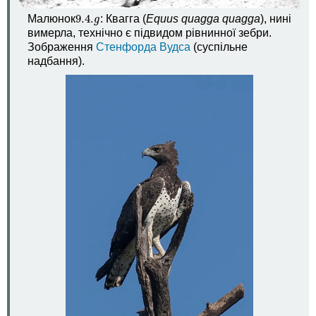
9.4.
Малюнок
: Квагга (
Equus quagga quagga
), нині
9.4.
g
g
вимерла, технічно є підвидом рівнинної зебри.
Зображення
Стенфорда Вудса
(суспільне
надбання).