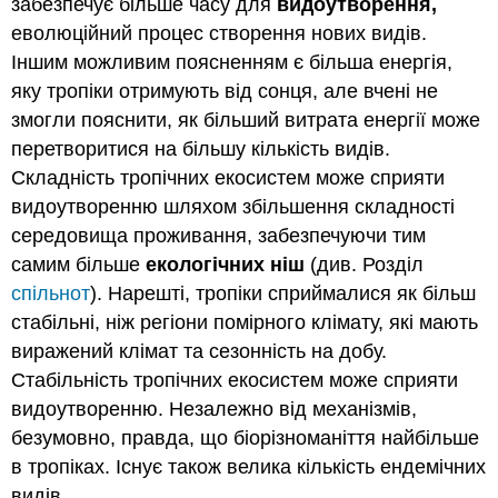
забезпечує більше часу для
видоутворення,
еволюційний процес створення нових видів.
Іншим можливим поясненням є більша енергія,
яку тропіки отримують від сонця, але вчені не
змогли пояснити, як більший витрата енергії може
перетворитися на більшу кількість видів.
Складність тропічних екосистем може сприяти
видоутворенню шляхом збільшення складності
середовища проживання, забезпечуючи тим
самим більше
екологічних ніш
(див. Розділ
спільнот
). Нарешті, тропіки сприймалися як більш
стабільні, ніж регіони помірного клімату, які мають
виражений клімат та сезонність на добу.
Стабільність тропічних екосистем може сприяти
видоутворенню. Незалежно від механізмів,
безумовно, правда, що біорізноманіття найбільше
в тропіках. Існує також велика кількість ендемічних
видів.