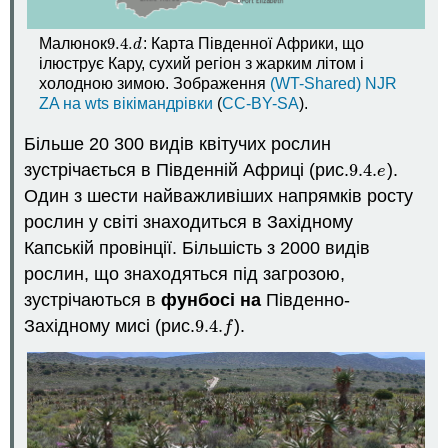
9.4.
Малюнок
: Карта Південної Африки, що
9.4.
d
d
ілюструє Кару, сухий регіон з жарким літом і
холодною зимою. Зображення
(WT-Shared) NJR
ZA на wts вікімандрівки
(
CC-BY-SA
).
Більше 20 300 видів квітучих рослин
зустрічається в Південній Африці (рис.
9.4.
).
9.4.
e
e
Один з шести найважливіших напрямків росту
рослин у світі знаходиться в Західному
Капській провінції. Більшість з 2000 видів
рослин, що знаходяться під загрозою,
зустрічаються в
фунбосі на
Південно-
Західному мисі (рис.
9.4.
).
9.4.
f
f