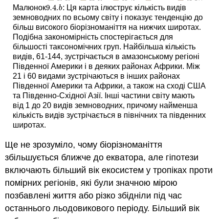
9.4.
Малюнок
: Ця карта ілюструє кількість видів
9.4.
b
b
земноводних по всьому світу і показує тенденцію до
більш високого біорізноманіття на нижчих широтах.
Подібна закономірність спостерігається для
більшості таксономічних груп. Найбільша кількість
видів, 61-144, зустрічається в амазонському регіоні
Південної Америки і в деяких районах Африки. Між
21 і 60 видами зустрічаються в інших районах
Південної Америки та Африки, а також на сході США
та Південно-Східної Азії. Інші частини світу мають
від 1 до 20 видів земноводних, причому найменша
кількість видів зустрічається в північних та південних
широтах.
Ще не зрозуміло, чому біорізноманіття
збільшується ближче до екватора, але гіпотези
включають більший вік екосистем у тропіках проти
помірних регіонів, які були значною мірою
позбавлені життя або різко збідніли під час
останнього льодовикового періоду. Більший вік