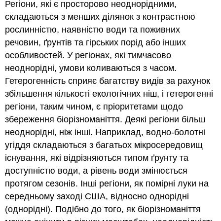
Регіони, які є просторово неоднорідними,
складаються з менших ділянок з контрастною
рослинністю, наявністю води та поживних
речовин, ґрунтів та гірських порід або інших
особливостей. У регіонах, які тимчасово
неоднорідні, умови коливаються з часом.
Гетерогенність сприяє багатству видів за рахунок
збільшення кількості екологічних ніш, і гетерогенні
регіони, таким чином, є пріоритетами щодо
збереження біорізноманіття. Деякі регіони більш
неоднорідні, ніж інші. Наприклад, водно-болотні
угіддя складаються з багатьох мікросередовищ
існування, які відрізняються типом ґрунту та
доступністю води, а рівень води змінюється
протягом сезонів. Інші регіони, як помірні луки на
середньому заході США, відносно однорідні
(однорідні). Подібно до того, як біорізноманіття