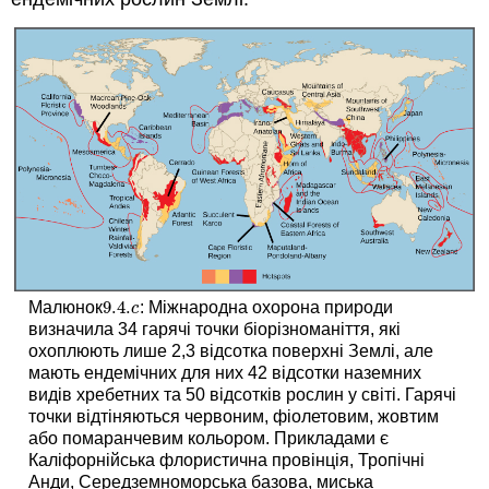
9.4.
Малюнок
: Міжнародна охорона природи
9.4.
c
c
визначила 34 гарячі точки біорізноманіття, які
охоплюють лише 2,3 відсотка поверхні Землі, але
мають ендемічних для них 42 відсотки наземних
видів хребетних та 50 відсотків рослин у світі. Гарячі
точки відтіняються червоним, фіолетовим, жовтим
або помаранчевим кольором. Прикладами є
Каліфорнійська флористична провінція, Тропічні
Анди, Середземноморська базова, миська