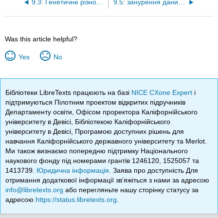
9.3: Генетичне різноманіття
9.5: занурення даних - біорізноманіття та наркотики
Was this article helpful?
Yes
No
Бібліотеки LibreTexts працюють на базі
NICE CXone Expert
і
підтримуються Пілотним проектом відкритих підручників
Департаменту освіти, Офісом проректора Каліфорнійського
університету в Девісі, Бібліотекою Каліфорнійського
університету в Девісі, Програмою доступних рішень для
навчання Каліфорнійського державного університету та Merlot.
Ми також визнаємо попередню підтримку Національного
наукового фонду під номерами грантів 1246120, 1525057 та
1413739.
Юридична інформація
. Заява про доступність Для
отримання додаткової інформації зв’яжіться з нами за адресою
info@libretexts.org
або перегляньте нашу сторінку статусу за
адресою
https://status.libretexts.org
.