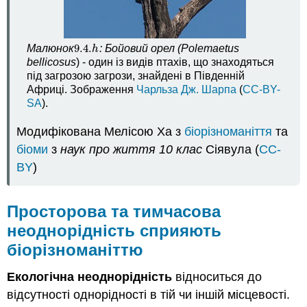
9.4.
Малюнок
: Бойовий орел (Polemaetus
9.4.
h
h
bellicosus
) - один із видів птахів, що знаходяться
під загрозою загрози, знайдені в Південній
Африці. Зображення
Чарльза Дж. Шарпа
(
CC-BY-
SA
).
Модифікована Мелісою Ха з
біорізноманіття
та
біоми
з
наук про життя 10 клас
Сіявула (
CC-
BY
)
Просторова та тимчасова
неоднорідність сприяють
біорізноманіттю
Екологічна неоднорідність
відноситься до
відсутності однорідності в тій чи іншій місцевості.