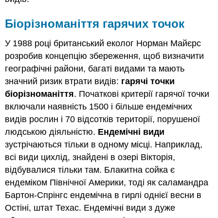
Біорізноманіття гарячих точок
У 1988 році британський еколог Норман Майєрс
розробив концепцію збереження, щоб визначити
географічні райони, багаті видами та мають
значний ризик втрати видів:
гарячі точки
біорізноманіття
. Початкові критерії гарячої точки
включали наявність 1500 і більше ендемічних
видів рослин і 70 відсотків території, порушеної
людською діяльністю.
Ендемічні види
зустрічаються тільки в одному місці. Наприклад,
всі види цихлід, знайдені в озері Вікторія,
відбувалися тільки там. Блакитна сойка є
ендеміком Північної Америки, тоді як саламандра
Бартон-Спрінгс ендемічна в гирлі однієї весни в
Остіні, штат Техас. Ендемічні види з дуже