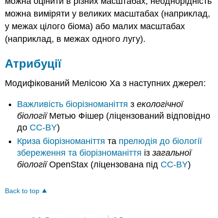
можна оцінити в різних масштабах, неоднорідність
можна виміряти у великих масштабах (наприклад,
у межах цілого біома) або малих масштабах
(наприклад, в межах одного лугу).
Атрибуції
Модифікований Мелісою Ха з наступних джерел:
Важливість біорізноманіття
з
екологічної
біології
Метью Фішер (ліцензований відповідно
до
CC-BY
)
Криза біорізноманіття
та
прелюдія до біології
збереження та біорізноманіття
із
загальної
біології
OpenStax (ліцензована під
CC-BY
)
Back to top