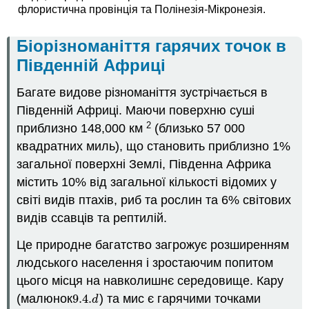
флористична провінція та Полінезія-Мікронезія.
Біорізноманіття гарячих точок в
Південній Африці
Багате видове різноманіття зустрічається в
Південній Африці. Маючи поверхню суші
2
приблизно 148,000 км
(близько 57 000
квадратних миль), що становить приблизно 1%
загальної поверхні Землі, Південна Африка
містить 10% від загальної кількості відомих у
світі видів птахів, риб та рослин та 6% світових
видів ссавців та рептилій.
Це природне багатство загрожує розширенням
людського населення і зростаючим попитом
цього місця на навколишнє середовище. Кару
(малюнок
9.4.
)
та мис є гарячими точками
9.4.
d
d