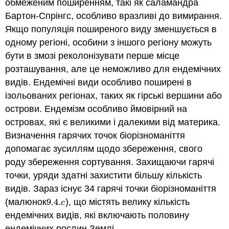
обмеженим поширенням, такі як саламандра
Бартон-Спрінгс, особливо вразливі до вимирання.
Якщо популяція поширеного виду зменшується в
одному регіоні, особини з іншого регіону можуть
бути в змозі реколонізувати перше місце
розташування, але це неможливо для ендемічних
видів. Ендемічні види особливо поширені в
ізольованих регіонах, таких як гірські вершини або
острови. Ендемізм особливо ймовірний на
островах, які є великими і далекими від материка.
Визначення гарячих точок біорізноманіття
допомагає зусиллям щодо збереження, свого
роду збереження сортування. Захищаючи гарячі
точки, уряди здатні захистити більшу кількість
видів. Зараз існує 34 гарячі точки біорізноманіття
(малюнок
9.4.
), що містять велику кількість
9.4.
c
c
ендемічних видів, які включають половину
ендемічних рослин Землі.