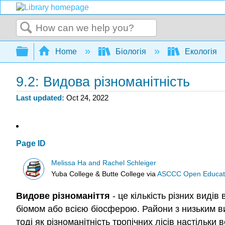
Search
Expand/collapse global hierarchy
Home
Біологія
Екологія
9.2: Видова різноманітність
Last updated
Oct 24, 2022
Page ID
Melissa Ha and Rachel Schleiger
Yuba College & Butte College
via
ASCCC Open Educatio
Видове різноманіття
- це кількість різних видів
біомом або всією біосферою. Райони з низьким ви
тоді як різноманітність тропічних лісів настільк