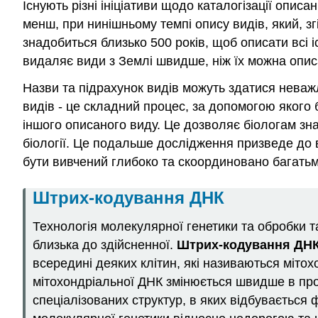
Існують різні ініціативи щодо каталогізації опис
менш, при нинішньому темпі опису видів, який, зг
знадобиться близько 500 років, щоб описати всі 
видаляє види з Землі швидше, ніж їх можна опис
Назви та підрахунок видів можуть здатися неваж
видів - це складний процес, за допомогою якого 
іншого описаного виду. Це дозволяє біологам зн
біології. Це подальше дослідження призведе до 
бути вивчений глибоко та скоординовано багать
Штрих-кодування ДНК
Технологія молекулярної генетики та обробки т
близька до здійсненної.
Штрих-кодування ДН
всередині деяких клітин, які називаються міто
мітохондріальної ДНК змінюється швидше в проце
спеціалізованих структур, в яких відбувається