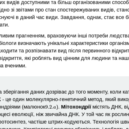
аних видів доступними та більш організованими спосо
ідно зі звітами про стан спостережуваних видів, стано
існуючі в даний час види. Завдання, однак, стає все
ати.
ливим прагненням, враховуючи інші потреби людства,
біологи визначають унікальні характеристики організм
аходити та розпізнавати вид після первинного відкри
відкриття, які роблять вид цінним для людини та наш
ма вченими.
а зберігання даних дозріває до того моменту, коли к
К
- це один молекулярно-генетичний метод, який вико
хондріями (малюнок
9.2.
).
Мітохондрії
містять ДНК, ві
9.2.
a
a
сі еволюції, ніж звичайна ДНК. У той час як рослини
 фотосинтез, частіше штрих-кодуються. Технологія ш