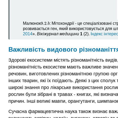
9.2.
Малюнок
: Мітохондрії - це спеціалізовані 
9.2.
b
b
розвивається ген, який використовується для ш
2014
».
Вікіжурнал медицини
1
(2).
Індекс інтере
Важливість видового різноманітт
Здорові екосистеми містять різноманітність видів,
різноманітність екосистем мають важливе значен
речовин, виготовлених різноманітною групою орг
інших тварин, які їх поїдають. Деякі з цих сполу
широкі знання про лікарське використання рослин
рослин були зібрані в травах - книгах, які визна
причин. Інші великі мавпи, орангутанги, шимпанз
Сучасна фармацевтична наука також визнає важли