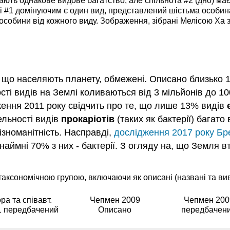
 мають однакове видове багатство, але спільнота #2 (дно) ма
ві #1 домінуючим є один вид, представлений шістьма особинам
и особини від кожного виду. Зображення, зібрані Мелісою Ха 
 що населяють планету, обмежені. Описано близько 1
сті видів на Землі коливаються від 3 мільйонів до 10
ження 2011 року свідчить про те, що лише 13% видів
ельності видів
прокаріотів
(таких як бактерії) багато
різноманітність. Насправді,
дослідження 2017 року Бр
ринаймні 70% з них - бактерії. З огляду на, що Земл
таксономічною групою, включаючи як описані (названі та вивч
ра та співавт.
Чепмен 2009
Чепмен 200
1 передбачений
Описано
передбачен