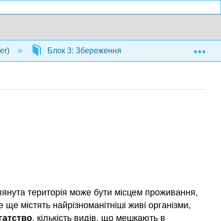
Exp
er)
Блок 3: Збереження
9: Цінність біор
озглянута територія може бути місцем проживання,
 ще містять найрізноманітніші живі організми,
гатство
, кількість видів, що мешкають в