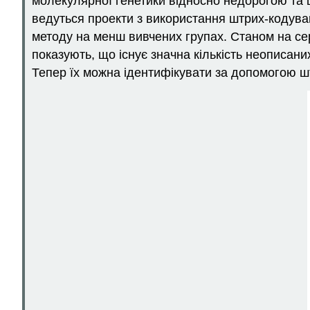
молекулярної генетики відносно недорогою та ш
ведуться проекти з використання штрих-кодуванн
методу на менш вивчених групах. Станом на се
показують, що існує значна кількість неописани
Тепер їх можна ідентифікувати за допомогою 