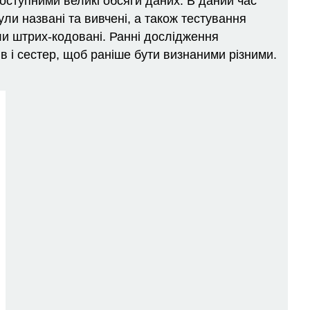
оступними великі обсяги даних. В даний час
ули названі та вивчені, а також тестування
ли штрих-кодовані. Ранні дослідження
ів і сестер, щоб раніше бути визнаними різними.