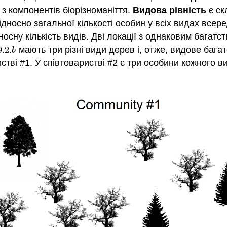
 з компонентів біорізноманіття.
Видова рівність
є ск
відносно загальної кількості особин у всіх видах все
носну кількість видів. Дві локації з однаковим багат
9.2.
мають три різні види дерев і, отже, видове бага
9.2.
b
b
ві #1. У співтоваристві #2 є три особини кожного ви