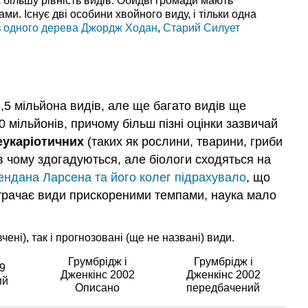
є більшу рівність видів. Обидві громади мають
и. Існує дві особини хвойного виду, і тільки одна
з
одного дерева Джордж Ходан
,
Старий Силует
,5 мільйона видів, але ще багато видів ще
0 мільйонів, причому більш пізні оцінки зазвичай
еукаріотичних
(таких як рослини, тварини, гриби
 в чому здогадуються, але біологи сходяться на
ендана Ларсена та його колег підрахувало
, що
я втрачає види прискореними темпами, наука мало
ені), так і прогнозовані (ще не названі) види.
Грумбрідж і
Грумбрідж і
9
Дженкінс 2002
Дженкінс 2002
ий
Описано
передбачений