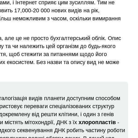
бами, і Інтернет сприяє цим зусиллям. Тим не
вить 17,000-20 000 нових видів на рік,
 більш неможливим з часом, оскільки вимирання
 але це не просто бухгалтерський облік. Опис
у та чи належить цей організм до будь-якого
ття, щоб стежити за питаннями щодо його
их екосистем. Без назви та опису вид не може
аталогізація видів планети доступним способом
ристовує переваги спеціалізованих структур
докремлену від решти клітини, і один з генів
 містять мітохондрії, ДНК з їх
хлоропластів
-
видкого секвенування ДНК робить частину роботи