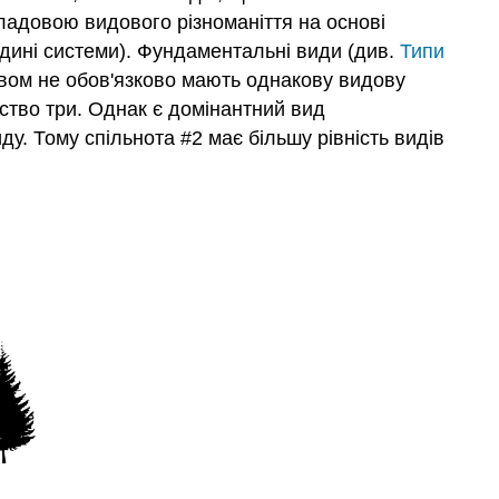
ладовою видового різноманіття на основі
редині системи). Фундаментальні види (див.
Типи
ством не обов'язково мають однакову видову
тство три. Однак є домінантний вид
ду. Тому спільнота #2 має більшу рівність видів