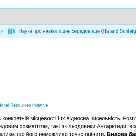
Наука про навколишнє середовище (Ha and Schleig
nal Resources Initiative
 в конкретній місцевості і їх відносна чисельність. Р
довим розмаїттям, такі як льодовики Антарктиди, все
и велике, що його неможливо точно оцінити.
Видова ба