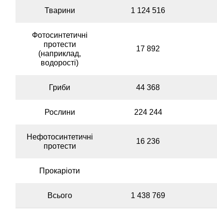
Тварини
1 124 516
Фотосинтетичні
протести
17 892
(наприклад,
водорості)
Гриби
44 368
Рослини
224 244
Нефотосинтетичні
16 236
протести
Прокаріоти
Немає даних
Всього
1 438 769