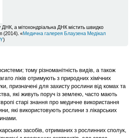
ему ДНК, а мітохондріальна ДНК містить швидко
 (2014). «
Медична галерея Блаузена Медікал
Y
)
осистеми; тому різноманітність видів, а також
гато ліків отримують з природних хімічних
и, призначені для захисту рослини від комах та
ства, які живуть поруч із землею, часто мають
 Європі старі знання про медичне використання
рини, які використовують рослини з лікарських
линами.
арських засобів, отриманих з рослинних сполук,