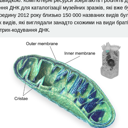
видкою. Комп'ютерні ресурси зберігають і роблять д
я ДНК для каталогізації музейних зразків, які вже б
редину 2012 року близько 150 000 названих видів бу
х видів, які виглядали занадто схожими на види брат
штрих-кодування ДНК.