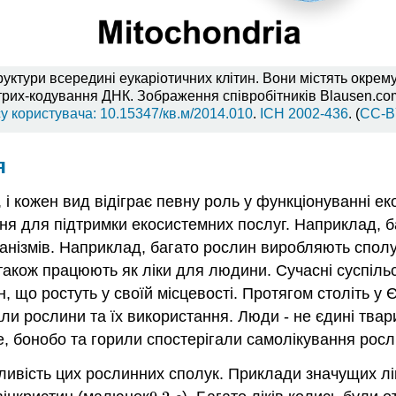
структури всередині еукаріотичних клітин. Вони містять окр
трих-кодування ДНК. Зображення співробітників Blausen.com
су
користувача: 10.15347/кв.м/2014.010
.
ІСН
2002-436
. (
CC-B
я
 і кожен вид відіграє певну роль у функціонуванні ек
ня для підтримки екосистемних послуг. Наприклад, ба
анізмів. Наприклад, багато рослин виробляють сполук
к також працюють як ліки для людини. Сучасні суспіль
, що ростуть у своїй місцевості. Протягом століть у
чали рослини та їх використання. Люди - не єдині тва
е, бонобо та горили спостерігали самолікування рос
вість цих рослинних сполук. Приклади значущих лік