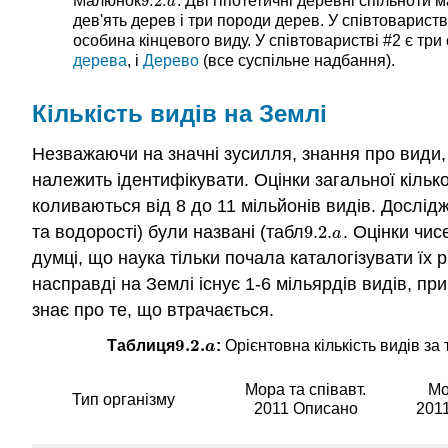
9.2.
Малюнок
: Дві гіпотетичні деревні спільноти
9.2.
a
a
дев'ять дерев і три породи дерев. У співтоварист
особина кінцевого виду. У співтоваристві #2 є тр
дерева
, і
Дерево
(все суспільне надбання).
Кількість видів на Землі
Незважаючи на значні зусилля, знання про види,
належить ідентифікувати. Оцінки загальної кілько
коливаються від 8 до 11 мільйонів видів. Дослід
та водорості) були названі (табл
9.2.
. Оцінки чис
9.2.
a
a
думці, що наука тільки почала каталогізувати їх 
насправді на Землі існує 1-6 мільярдів видів, п
знає про те, що втрачається.
9.2.
Таблиця
:
Орієнтовна кількість видів за 
9.2.
a
a
Мора та співавт.
Мо
Тип організму
2011 Описано
201