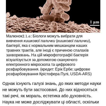
2.1.
Малюнок
: Біологи можуть вибрати для
2.1.
a
a
вивчення
кишкової палички
(
кишкової палички
),
бактерії, яка є нормальним мешканцем наших
травних трактів, але іноді є причиною спалахів
захворювань. На цій мікрофотографії бактерія
візуалізується за допомогою скануючого
електронного мікроскопа та цифрового
розфарбовування. (кредит: Ерік Ербе; цифрове
розфарбовування Крістофера Пулі, USDA-ARS)
Однак існують галузі знань, до яких методи науки
не можуть бути застосовані. До них відносяться
такі речі, як мораль, естетика або духовність.
Наука не може досліджувати ці області, оскільки