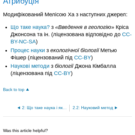
Атрибуція
Модифікований Мелісою Ха з наступних джерел:
Що таке наука?
з
«Введення в геологію
» Кріса
Джонсона та ін. (ліцензована відповідно до
CC-
BY-NC-SA
)
Процес науки
з
екологічної біології
Метью
Фішер (ліцензований під
CC-BY
)
Наукові методи
з
біології
Джона Кімбалла
(ліцензована під
CC-BY
)
Back to top
2: Що таке наука і як вона працює?
2.2: Науковий метод
Was this article helpful?