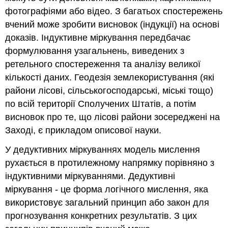
фотографіями або відео. З багатьох спостережень
вчений може зробити висновок (індукції) на основі
доказів. Індуктивне міркування передбачає
формулювання узагальнень, виведених з
ретельного спостереження та аналізу великої
кількості даних. Геодезія землекористування (які
райони лісові, сільськогосподарські, міські тощо)
по всій території Сполучених Штатів, а потім
висновок про те, що лісові райони зосереджені на
Заході, є прикладом описової науки.
У дедуктивних міркуваннях модель мислення
рухається в протилежному напрямку порівняно з
індуктивними міркуваннями. Дедуктивні
міркування - це форма логічного мислення, яка
використовує загальний принцип або закон для
прогнозування конкретних результатів. З цих