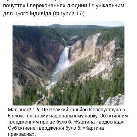
почуттях і переконаннях людини і є унікальним
для цього індивіда (фігури
2.1.
).
2.1.
b
b
2.1.
Малюнок
: Це Великий каньйон Йеллоустоуна в
2.1.
b
b
Єллоустонському національному парку. Об'єктивним
твердженням про це було б: «Картина - водоспад».
Суб'єктивне твердження було б: «Картина
прекрасна».