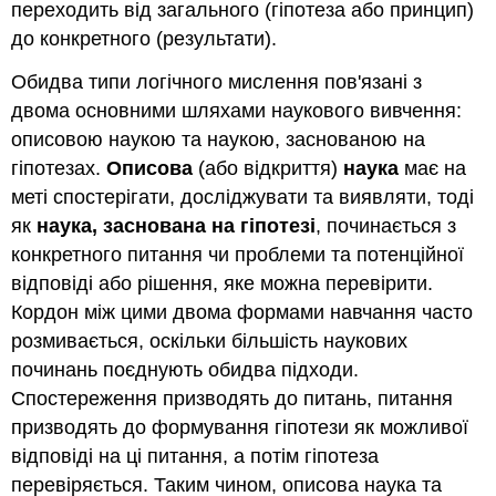
переходить від загального (гіпотеза або принцип)
до конкретного (результати).
Обидва типи логічного мислення пов'язані з
двома основними шляхами наукового вивчення:
описовою наукою та наукою, заснованою на
гіпотезах.
Описова
(або відкриття)
наука
має на
меті спостерігати, досліджувати та виявляти, тоді
як
наука, заснована на гіпотезі
, починається з
конкретного питання чи проблеми та потенційної
відповіді або рішення, яке можна перевірити.
Кордон між цими двома формами навчання часто
розмивається, оскільки більшість наукових
починань поєднують обидва підходи.
Спостереження призводять до питань, питання
призводять до формування гіпотези як можливої
відповіді на ці питання, а потім гіпотеза
перевіряється. Таким чином, описова наука та