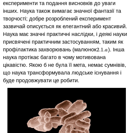
експерименти та подання висновків до уваги
інших. Наука також вимагає значної фантазії та
творчості; добре розроблений експеримент
зазвичай описується як елегантний або красивий.
Наука має значні практичні наслідки, і деякі науки
присвячені практичним застосуванням, таким як
профілактика захворювань (малюнок
2.1.
). Інша
2.1.
a
a
наука протікає багато в чому мотивована
цікавістю. Якою б не була її мета, немає сумнівів,
що наука трансформувала людське існування і
буде продовжувати це робити.