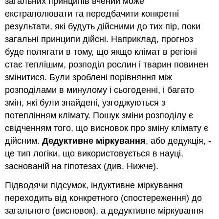
загальних принципів вчений може
екстраполювати та передбачити конкретні
результати, які будуть дійсними до тих пір, поки
загальні принципи дійсні. Наприклад, прогноз
буде полягати в тому, що якщо клімат в регіоні
стає теплішим, розподіл рослин і тварин повинен
змінитися. Були зроблені порівняння між
розподілами в минулому і сьогоденні, і багато
змін, які були знайдені, узгоджуються з
потеплінням клімату. Пошук зміни розподілу є
свідченням того, що висновок про зміну клімату є
дійсним.
Дедуктивне міркування
, або дедукція, -
це тип логіки, що використовується в науці,
заснованій на гіпотезах (див. Нижче).
Підводячи підсумок, індуктивне міркування
переходить від конкретного (спостереження) до
загального (висновок), а дедуктивне міркування