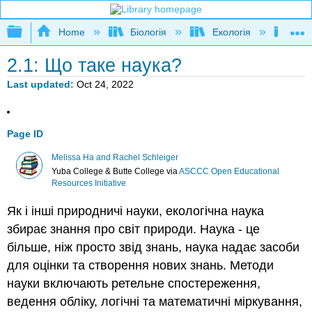
Expand/collapse global hierarchy
Home
Біологія
Екологія
Нау
2.1: Що таке наука?
Last updated
Oct 24, 2022
Page ID
Melissa Ha and Rachel Schleiger
Yuba College & Butte College
via
ASCCC Open Educational
Resources Initiative
Як і інші природничі науки, екологічна наука
збирає знання про світ природи. Наука - це
більше, ніж просто звід знань, наука надає засоби
для оцінки та створення нових знань. Методи
науки включають ретельне спостереження,
ведення обліку, логічні та математичні міркування,