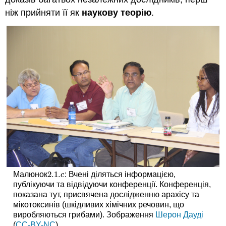
ніж прийняти її як
наукову теорію
.
2.1.
Малюнок
: Вчені діляться інформацією,
2.1.
c
c
публікуючи та відвідуючи конференції. Конференція,
показана тут, присвячена дослідженню арахісу та
мікотоксинів (шкідливих хімічних речовин, що
виробляються грибами). Зображення
Шерон Дауді
(
CC-BY-NC
).