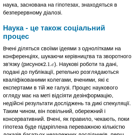
наука, заснована на гіпотезах, знаходяться в
безперервному діалозі.
Наука - це також соціальний
процес
Вчені діляться своїми ідеями з однолітками на
конференціях, шукаючи керівництва та зворотного
зв'язку (рисунок
2.1.
). Наукові роботи та дані,
2.1.
c
c
подані до публікації, ретельно розглядаються
кваліфікованими колегами, вченими, які є
експертами в тій же галузі. Процес наукового
огляду має на меті відсіяти дезінформацію,
недійсні результати досліджень та дикі спекуляції.
Таким чином, він повільний, обережний і
консервативний. Вчені, як правило, чекають, поки
гіпотеза буде підкріплена переважною кількістю
доказів багатьох незалежних дослідників, перш