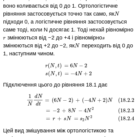
воно коливається від 0 до 1. Ортологістичне
рівняння застосовується точно так само, як
N
N
підходи 0, а логістичне рівняння застосовується
саме тоді, коли N досягає 1. Тоді нехай рівномірно
змінюються від −2 до +4 і рівномірно
r
s
r
s
змінюються від +2 до −2, як
переходить від 0 до
N
N
1, наступним чином.
(
,
)
=
6
−
2
r
(
N
,
t
)
=
6
N
−
2
s
(
N
,
t
)
=
−
4
N
+
2
r
N
t
N
(
,
)
=
−
4
+
2
s
N
t
N
Підключення цього до рівняння 18.1 дає
1
d
N
(18.2.2)
1
N
d
N
d
t
=
(
6
N
−
2
)
+
(
−
4
N
+
2
)
N
(18.2.3)
=
−
2
+
8
N
−
4
=
(
6
−
2
)
+
(
−
4
+
2
)
(18.2.2)
N
N
N
N
d
t
2
=
−
2
+
8
−
4
(18.2.3)
N
N
2
=
+
=
(18.2.4)
r
s
N
s
N
2
Цей вид змішування між ортологістикою та