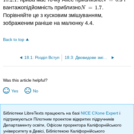
N
вантажопідйомність приблизно
=
1.7
.
N
=
1.7
N
Порівняйте це з кусковим змішуванням,
зображеним раніше на малюнку 4.4.
Back to top
18.1: Розділ Вступ
18.3: Двовидове змішування
Was this article helpful?
Yes
No
Бібліотеки LibreTexts працюють на базі
NICE CXone Expert
і
підтримуються Пілотним проектом відкритих підручників
Департаменту освіти, Офісом проректора Каліфорнійського
університету в Девісі, Бібліотекою Каліфорнійського