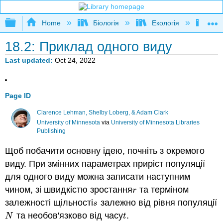
Expand/collapse global hierarchy
Home
Біологія
Екологія
Кіль
18.2: Приклад одного виду
Last updated
Oct 24, 2022
Page ID
Clarence Lehman, Shelby Loberg, & Adam Clark
University of Minnesota
via
University of Minnesota Libraries
Publishing
Щоб побачити основну ідею, почніть з окремого
виду. При змінних параметрах приріст популяції
для одного виду можна записати наступним
чином, зі швидкістю зростання
та терміном
r
r
залежності щільності
залежно від рівня популяції
s
s
та необов'язково від часу
.
N
t
N
t