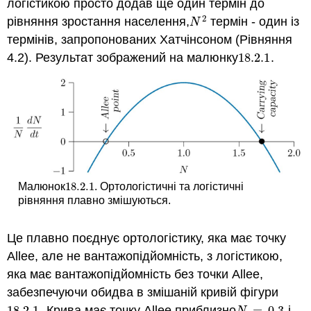
логістикою просто додав ще один термін до
2
рівняння зростання населення,
термін - один із
N
2
N
термінів, запропонованих Хатчінсоном (Рівняння
4.2). Результат зображений на малюнку
18.2.
1
.
18.2.
1
18.2.
1
Малюнок
. Ортологістичні та логістичні
18.2.
1
рівняння плавно змішуються.
Це плавно поєднує ортологістику, яка має точку
Allee, але не вантажопідйомність, з логістикою,
яка має вантажопідйомність без точки Allee,
забезпечуючи обидва в змішаній кривій фігури
18.2.
1
. Крива має точку Allee приблизно
=
0.3
і
18.2.
1
N
=
0.3