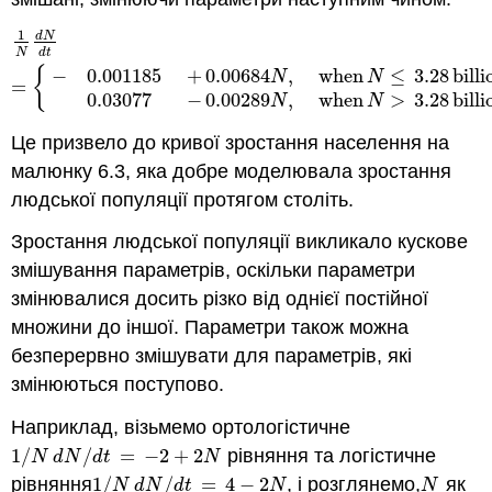
1
d
N
1
N
d
N
d
t
=
{
−
0.001185
+
0.00684
N
,
when
N
≤
3.28
billion
0.0
N
d
t
{
−
0.001185
+
0.00684
,
when
≤
3.28
billi
N
N
=
0.03077
−
0.00289
,
when
>
3.28
billi
N
N
Це призвело до кривої зростання населення на
малюнку 6.3, яка добре моделювала зростання
людської популяції протягом століть.
Зростання людської популяції викликало кускове
змішування параметрів, оскільки параметри
змінювалися досить різко від однієї постійної
множини до іншої. Параметри також можна
безперервно змішувати для параметрів, які
змінюються поступово.
Наприклад, візьмемо ортологістичне
1
/
/
=
−
2
+
2
рівняння та логістичне
1
/
N
d
N
/
d
t
=
−
2
+
2
N
N
d
N
d
t
N
рівняння
1
/
/
=
4
−
2
, і розглянемо,
як
1
/
N
d
N
/
d
t
=
4
−
2
N
N
N
d
N
d
t
N
N