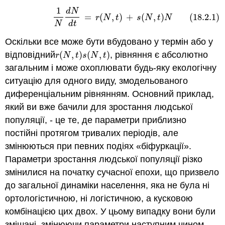
1
d
N
(18.2.1)
1
N
d
N
d
t
=
r
(
N
,
t
)
+
s
(
N
,
t
)
N
=
(
,
)
+
(
,
)
(18.2.1)
r
N
t
s
N
t
N
N
d
t
Оскільки все може бути вбудовано у термін або у
відповідний
(
,
)
(
,
)
, рівняння є абсолютно
r
(
N
,
t
)
s
(
N
,
t
)
r
N
t
s
N
t
загальним і може охоплювати будь-яку екологічну
ситуацію для одного виду, змодельованого
диференціальним рівнянням. Основний приклад,
який ви вже бачили для зростання людської
популяції, - це те, де параметри приблизно
постійні протягом тривалих періодів, але
змінюються при певних подіях «біфуркації».
Параметри зростання людської популяції різко
змінилися на початку сучасної епохи, що призвело
до загальної динаміки населення, яка не була ні
ортологістичною, ні логістичною, а кусковою
комбінацією цих двох. У цьому випадку вони були
змішані, змінюючи параметри наступним чином.