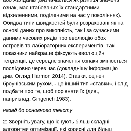
або Халданів (визначається як різниця значень
ознак, масштабованих їх стандартними
відхиленнями, поділеними на час у поколіннях).
Обидва типи швидкостей були розраховані як на
основі даних про викопність, так і за сучасними
даними часових рядів про еволюцію обох
островів та лабораторних експериментів. Такі
показники найкраще фіксують еволюційні
тенденції, де середнє значення ознаки змінюється
послідовно через час
(докладнішу інформацію
див. Огляд Harmon 2014)
. Ставки, оцінені
броунівським рухом, - це інший тип «ставки», і слід
подбати про те, щоб порівняти їх
(див.,
наприклад, Gingerich 1983)
.
назад до основного тексту
2: Зверніть увагу, що існують більш складні
алгоритми оптимізації, які корисні для більш