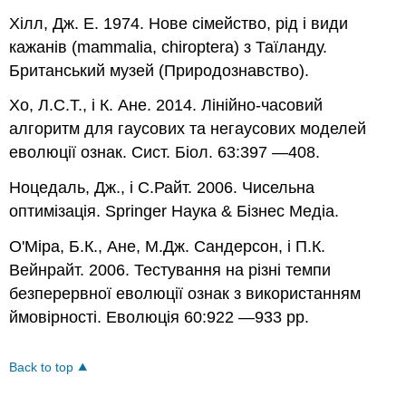
Хілл, Дж. Е. 1974. Нове сімейство, рід і види
кажанів (mammalia, chiroptera) з Таїланду.
Британський музей (Природознавство).
Хо, Л.С.Т., і К. Ане. 2014. Лінійно-часовий
алгоритм для гаусових та негаусових моделей
еволюції ознак. Сист. Біол. 63:397 —408.
Ноцедаль, Дж., і С.Райт. 2006. Чисельна
оптимізація. Springer Наука & Бізнес Медіа.
О'Міра, Б.К., Ане, М.Дж. Сандерсон, і П.К.
Вейнрайт. 2006. Тестування на різні темпи
безперервної еволюції ознак з використанням
ймовірності. Еволюція 60:922 —933 рр.
Back to top