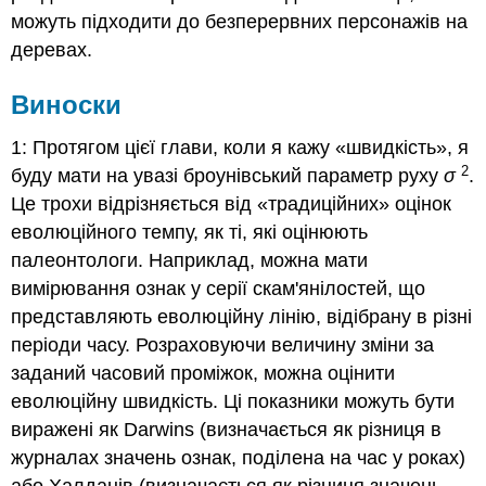
можуть підходити до безперервних персонажів на
деревах.
Виноски
1: Протягом цієї глави, коли я кажу «швидкість», я
2
буду мати на увазі броунівський параметр руху
σ
.
Це трохи відрізняється від «традиційних» оцінок
еволюційного темпу, як ті, які оцінюють
палеонтологи. Наприклад, можна мати
вимірювання ознак у серії скам'янілостей, що
представляють еволюційну лінію, відібрану в різні
періоди часу. Розраховуючи величину зміни за
заданий часовий проміжок, можна оцінити
еволюційну швидкість. Ці показники можуть бути
виражені як Darwins (визначається як різниця в
журналах значень ознак, поділена на час у роках)