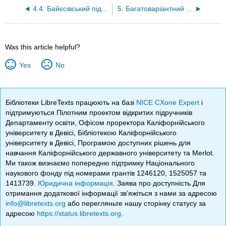
4.4: Байєсівський підхід до еволюційних темпів
5: Багатоваріантний Brownian руху
Was this article helpful?
Yes
No
Бібліотеки LibreTexts працюють на базі
NICE CXone Expert
і
підтримуються Пілотним проектом відкритих підручників
Департаменту освіти, Офісом проректора Каліфорнійського
університету в Девісі, Бібліотекою Каліфорнійського
університету в Девісі, Програмою доступних рішень для
навчання Каліфорнійського державного університету та Merlot.
Ми також визнаємо попередню підтримку Національного
наукового фонду під номерами грантів 1246120, 1525057 та
1413739.
Юридична інформація
. Заява про доступність Для
отримання додаткової інформації зв’яжіться з нами за адресою
info@libretexts.org
або перегляньте нашу сторінку статусу за
адресою
https://status.libretexts.org
.