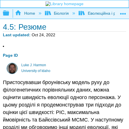
Expand/collapse global hierarchy
Home
Біологія
Еволюційна і розвива
4.5: Резюме
Last updated
Oct 24, 2022
Page ID
Luke J. Harmon
University of Idaho
Пристосувавши броунівську модель руху до
філогенетичних порівняльних даних, можна
оцінити швидкість еволюції одного персонажа. У
цьому розділі я продемонстрував три підходи до
оцінки цієї швидкості: PIC, максимальна
ймовірність та Байєсівський MCMC. У наступному
розділі ми обговоримо інші моделі еволюції, які