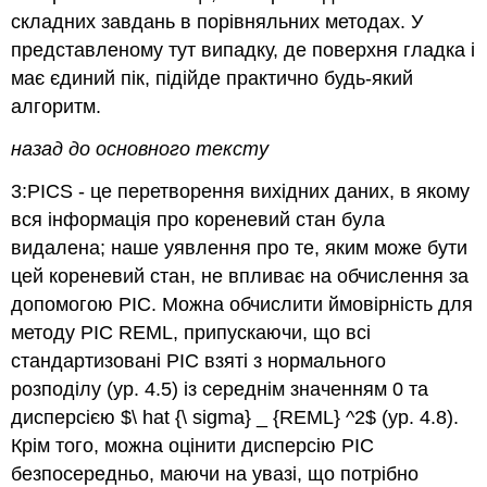
складних завдань в порівняльних методах. У
представленому тут випадку, де поверхня гладка і
має єдиний пік, підійде практично будь-який
алгоритм.
назад до основного тексту
3:PICS - це перетворення вихідних даних, в якому
вся інформація про кореневий стан була
видалена; наше уявлення про те, яким може бути
цей кореневий стан, не впливає на обчислення за
допомогою PIC. Можна обчислити ймовірність для
методу PIC REML, припускаючи, що всі
стандартизовані PIC взяті з нормального
розподілу (ур. 4.5) із середнім значенням 0 та
дисперсією $\ hat {\ sigma} _ {REML} ^2$ (ур. 4.8).
Крім того, можна оцінити дисперсію PIC
безпосередньо, маючи на увазі, що потрібно