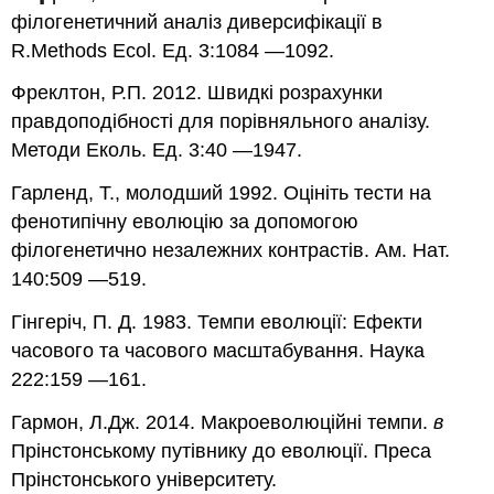
філогенетичний аналіз диверсифікації в
R.Methods Ecol. Ед. 3:1084 —1092.
Фреклтон, Р.П. 2012. Швидкі розрахунки
правдоподібності для порівняльного аналізу.
Методи Еколь. Ед. 3:40 —1947.
Гарленд, Т., молодший 1992. Оцініть тести на
фенотипічну еволюцію за допомогою
філогенетично незалежних контрастів. Ам. Нат.
140:509 —519.
Гінгеріч, П. Д. 1983. Темпи еволюції: Ефекти
часового та часового масштабування. Наука
222:159 —161.
Гармон, Л.Дж. 2014. Макроеволюційні темпи.
в
Прінстонському путівнику до еволюції. Преса
Прінстонського університету.