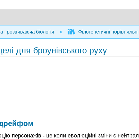
 і розвиваюча біологія
Філогенетичні порівняльн
оделі для броунівського руху
м дрейфом
цію персонажів - це коли еволюційні зміни є нейтра