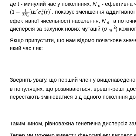
де t - минулий час у поколіннях,
N
- ефективна 
e
1
2
(
1
−
)
[
(
)
]
, показує зменшення аддитивної
(
1
−
1
2
N
e
)
E
[
σ
a
2
(
t
)
]
E
σ
t
a
2
N
e
ефективної чисельності населення,
N
та поточно
e
2
дисперсія за рахунок нових мутацій (
σ
) кожно
m
Якщо припустити, що нам відомо початкове знач
який час
t
як:
Зверніть увагу, що перший член у вищенаведено
в популяціях, що розвиваються, врешті-решт дося
перестають змінюватися від одного покоління до 
Таким чином, рівноважна генетична дисперсія зале
Тепер ми можемо вивести фенотипічну дисперсію