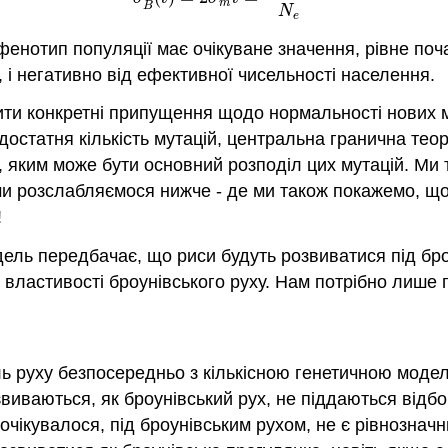
m
B
N
e
енотип популяції має очікуване значення, рівне поч
к, і негативно від ефективної чисельності населення.
ти конкретні припущення щодо нормальності нових м
остатня кількість мутацій, центральна гранична тео
, яким може бути основний розподіл цих мутацій. Ми 
и розслабляємося нижче - де ми також покажемо, що
!
одель передбачає, що риси будуть розвиватися під б
ні властивості броунівського руху. Нам потрібно лиш
ь руху безпосередньо з кількісною генетичною моде
озвиваються, як броунівський рух, не піддаються відб
очікувалося, під броунівським рухом, не є рівнозначн