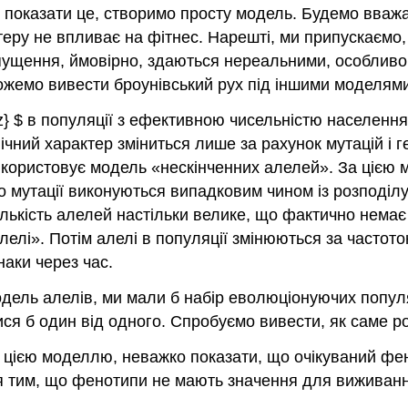
 показати це, створимо просту модель. Будемо вважа
теру не впливає на фітнес. Нарешті, ми припускаємо
пущення, ймовірно, здаються нереальними, особливо я
ожемо вивести броунівський рух під іншими моделями,
{z} $ в популяції з ефективною чисельністю населенн
пічний характер зміниться лише за рахунок мутацій 
икористовує модель «нескінченних алелей». За цією 
о мутації виконуються випадковим чином із розподілу
лькість алелей настільки велике, що фактично немає 
алелі». Потім алелі в популяції змінюються за частот
наки через час.
одель алелів, ми мали б набір еволюціонуючих популя
ися б один від одного. Спробуємо вивести, як саме р
цією моделлю, неважко показати, що очікуваний фенот
 тим, що фенотипи не мають значення для виживання