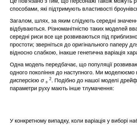
Це пов'язано з тим, що персонажі також можуть р
способами, які підтримують властивості броунівсь
Загалом, шлях, за яким слідують середні значення
відбуваються. Різноманітністю таких моделей вв
середні риси все ще розвиваються під приблизно
простоти; зверніться до оригінального паперу дл
відносно слабкою, інакше генетична варіація хар
Одна модель передбачає, що популяції розвиваю
одного покоління до наступного. Ми моделюємо в
2
дисперсією
σ
. Подібно до нашої моделі дрейф
s
параметри руху мають інше тлумачення:
У конкретному випадку, коли варіація у виборі на