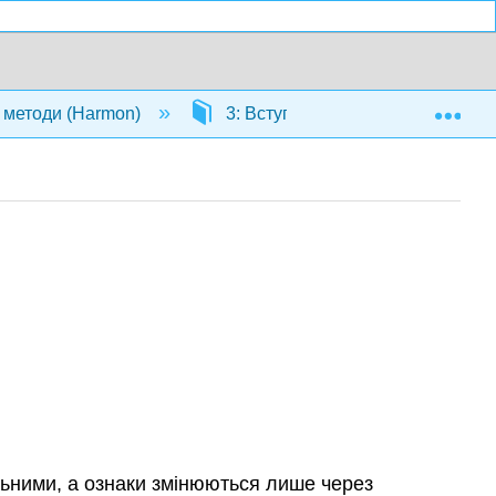
Exp
і методи (Harmon)
3: Вступ до броунівського руху
льними, а ознаки змінюються лише через