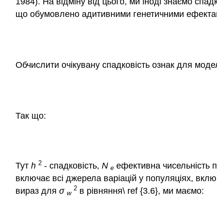
1984)
. На відміну від цього, ми іноді знаємо спад
що обумовлено адитивними генетичними ефекта
Обчислити очікувану спадковість ознак для моделі
Так що:
2
Тут
h
- спадковість,
N
ефективна чисельність п
e
включає всі джерела варіацій у популяціях, вкл
2
вираз для
σ
в рівняння\ ref {3.6}, ми маємо:
w