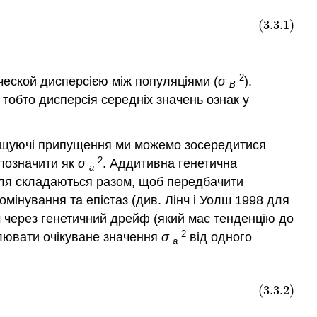
(3.3.1)
2
ческой дисперсією між популяціями (
σ
).
B
 тобто дисперсія середніх значень ознак у
прощуючі припущення ми можемо зосередитися
2
 позначити як
σ
. Аддитивна генетична
a
ллеля складаються разом, щоб передбачити
домінування та епістаз
(див. Лінч і Уолш 1998 для
м через генетичний дрейф (який має тенденцію до
2
лювати очікуване значення
σ
від одного
a
(3.3.2)