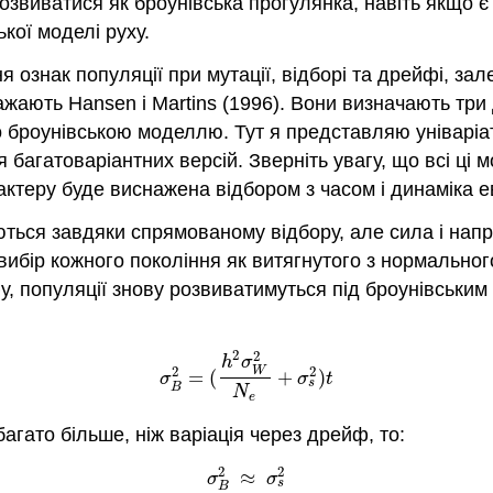
озвиватися як броунівська прогулянка, навіть якщо є
кої моделі руху.
 ознак популяції при мутації, відборі та дрейфі, зал
ажають Hansen і Martins
(1996)
. Вони визначають три 
 броунівською моделлю. Тут я представляю уніваріат
я багатоваріантних версій. Зверніть увагу, що всі ці
актеру буде виснажена відбором з часом і динаміка е
ться завдяки спрямованому відбору, але сила і нап
ибір кожного покоління як витягнутого з нормального
у, популяції знову розвиватимуться під броунівським
2
2
(3.3.11)
σ
B
2
=
(
h
2
σ
W
2
N
e
+
σ
s
2
)
t
h
σ
2
2
W
=
(
+
)
σ
σ
t
s
B
N
e
багато більше, ніж варіація через дрейф, то:
2
2
≈
(3.3.12)
σ
B
2
≈
σ
s
2
σ
σ
s
B