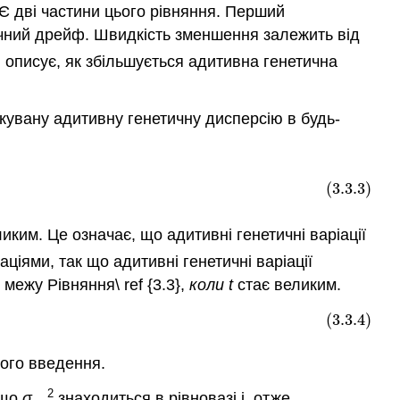
 Є дві частини цього рівняння. Перший
ичний дрейф. Швидкість зменшення залежить від
я описує, як збільшується адитивна генетична
кувану адитивну генетичну дисперсію в будь-
2
(3.3.3)
иким. Це означає, що адитивні генетичні варіації
іями, так що адитивні генетичні варіації
межу Рівняння\ ref {3.3},
коли t
стає великим.
(3.3.4)
ного введення.
2
 що
σ
знаходиться в рівновазі і, отже,