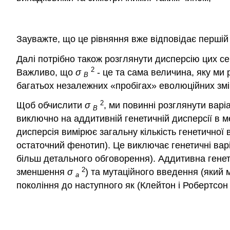
Зауважте, що це рівняння вже відповідає першій 
Далі потрібно також розглянути дисперсію цих с
2
Важливо, що
σ
- це та сама величина, яку ми 
B
багатьох незалежних «пробігах» еволюційних змі
2
Щоб обчислити
σ
, ми повинні розглянути вар
B
виключно на аддитивній генетичній дисперсії в м
дисперсія вимірює загальну кількість генетичної
остаточний фенотип). Це виключає генетичні варі
більш детального обговорення)
. Аддитивна гене
2
зменшення
σ
) та мутаційного введення (який
a
покоління до наступного як
(Клейтон і Робертсон