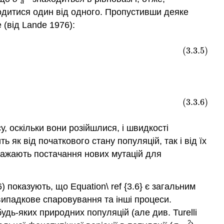
a
ходитися один від одного. Пропустивши деяке
е
(від Lande 1976)
:
(3.3.5)
(3.3.6)
, оскільки вони розійшлися, і швидкості
ь як від початкового стану популяцій, так і від їх
важають постачання нових мутацій для
6)
показують, що Equation\ ref {3.6} є загальним
евипадкове спаровування та інші процеси.
удь-яких природних популяцій
(але див. Turelli
2