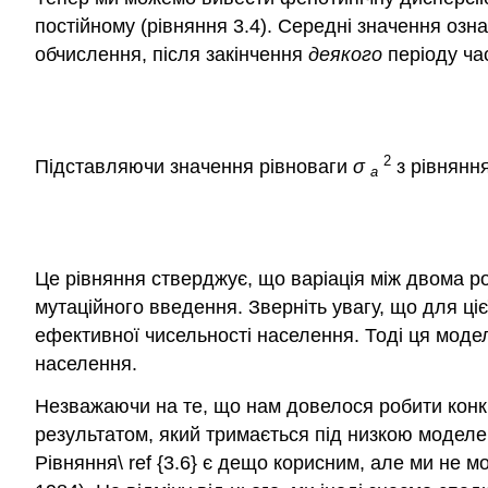
постійному (рівняння 3.4). Середні значення оз
обчислення, після закінчення
деякого
періоду ча
2
Підставляючи значення рівноваги
σ
з рівняння
a
Це рівняння стверджує, що варіація між двома ро
мутаційного введення. Зверніть увагу, що для цієї
ефективної чисельності населення. Тоді ця моде
населення.
Незважаючи на те, що нам довелося робити конкре
результатом, який тримається під низкою моделей
Рівняння\ ref {3.6} є дещо корисним, але ми не 