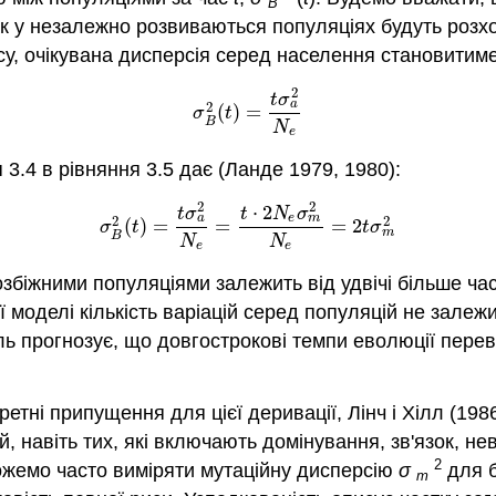
B
нак у незалежно розвиваються популяціях будуть роз
су, очікувана дисперсія серед населення становитим
2
(3.3.5)
σ
B
2
(
t
)
=
t
σ
a
2
N
e
t
σ
a
2
(
)
=
σ
t
B
N
e
 3.4 в рівняння 3.5 дає
(Ланде 1979, 1980)
:
2
2
⋅
2
(3.3.6)
σ
B
2
(
t
)
=
t
σ
a
2
N
e
=
t
⋅
2
N
e
σ
m
2
N
e
=
2
t
σ
m
2
t
σ
t
N
σ
a
m
e
2
2
(
)
=
=
=
2
σ
t
t
σ
m
B
N
N
e
e
збіжними популяціями залежить від удвічі більше часу
 моделі кількість варіацій серед популяцій не залежит
ль прогнозує, що довгострокові темпи еволюції пере
тні припущення для цієї деривації, Лінч і Хілл
(198
, навіть тих, які включають домінування, зв'язок, н
2
можемо часто виміряти мутаційну дисперсію
σ
для б
m