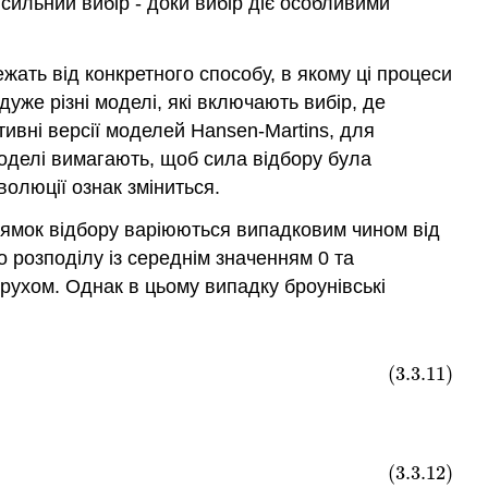
 сильний вибір - доки вибір діє особливими
ежать від конкретного способу, в якому ці процеси
дуже різні моделі, які включають вибір, де
ивні версії моделей Hansen-Martins, для
 моделі вимагають, щоб сила відбору була
волюції ознак зміниться.
рямок відбору варіюються випадковим чином від
 розподілу із середнім значенням 0 та
 рухом. Однак в цьому випадку броунівські
(3.3.11)
(3.3.12)