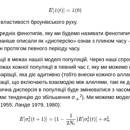
¯
¯
[
(
)
]
=
(
0
)
(3.3.1)
E
[
z
¯
(
t
)
]
=
z
¯
(
0
)
E
z
t
z
властивості броунівського руху.
ередніх фенотипів, яку ми будемо називати фенотипи
раніше описали як «дисперсію» ознак з плином часу -
н протягом певного періоду часу.
іації в межах нашої моделі популяцій. Через наші с
ежах кожної популяції в певний час
t
, яку ми можемо
 варіації, яка діє адитивно (тобто внески кожного а
ації, що включають взаємодію між алелями, такі як 
тична дисперсія в популяції буде змінюватися з часо
2
 має тенденцію до збільшення
σ
). Ми можемо моде
a
 1955; Ланде 1979, 1980)
:
1
(3.3.2)
E
[
σ
a
2
(
t
+
1
)
]
=
(
1
−
1
2
N
e
)
E
[
σ
a
2
(
t
)
]
+
σ
m
2
2
2
2
[
(
+
1
)
]
=
(
1
−
)
[
(
)
]
+
E
σ
t
E
σ
t
σ
a
a
m
2
N
e