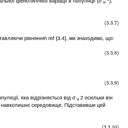
альної фенотипічної варіації в популяції (
σ
),
w
(3.3.7)
тавляючи рівняння\ ref {3.4}, ми знаходимо, що:
(3.3.8)
(3.3.9)
уляції, яка відрізняється від
σ
2 оскільки він
a
 на навколишнє середовище. Підставивши цей
(3.3.10)