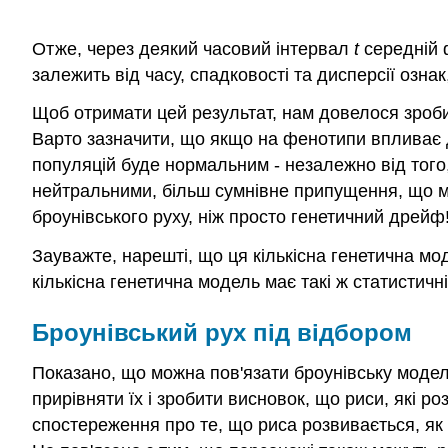
Отже, через деякий часовий інтервал
t
середній ф
залежить від часу, спадковості та дисперсії озна
Щоб отримати цей результат, нам довелося зроби
Варто зазначити, що якщо на фенотипи впливає д
популяцій буде нормальним - незалежно від того
нейтральними, більш сумнівне припущення, що м
броунівського руху, ніж просто генетичний дрейф
Зауважте, нарешті, що ця кількісна генетична м
кількісна генетична модель має такі ж статистич
Броунівський рух під відбором
Показано, що можна пов'язати броунівську модел
прирівняти їх і зробити висновок, що риси, які р
спостереження про те, що риса розвивається, як 