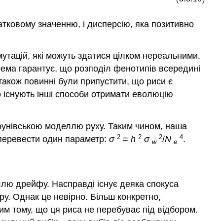
атковому значенню, і дисперсію, яка позитивно
утацій, які можуть здатися цілком нереальними.
рема гарантує, що розподіл фенотипів всередині
також повинні були припустити, що риси є
 існують інші способи отримати еволюцію
роунівською моделлю руху. Таким чином, наша
2
2
2
4
е перевести один параметр:
σ
=
h
σ
/
N
.
w
e
ллю дрейфу. Насправді існує деяка спокуса
ору. Однак це невірно. Більш конкретно,
им тому, що ця риса не перебуває під відбором.