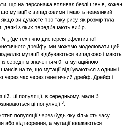
ти, що на персонажа впливає безліч генів, кожен
, що мутації є випадковими і мають невеликий
кщо ви думаєте про таку рису, як розмір тіла
 деякі з яких передбачають вибір.
я
N
(це технічно дисперсія ефективної
e
і генетичного дрейфу. Ми можемо моделювати цей
моделлю мутації відбуваються випадково і мають
 із середнім значенням 0 та мутаційною
шансів на те, що мутації відбуваються з одним і
ою через час через генетичний дрейф. Дрейф і
цій. Ці популяції, в середньому, мали б
3
озвиваються ці популяції
.
ип популяції через будь-яку кількість часу
 або відтворення, а мутації вважаються