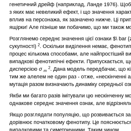
генетичний дрейф
(наприклад, Ланде 1976)
. Щоб
з яких має невеликий ефект, і що значення харак
вплив на персонажа, як зазначено нижче. Ці при
ящірки! Але пізніше ми побачимо, що ми також м
Розглянемо середнє значення цієї ознаки $\ bar 
2
сукупності)
. Оскільки виділення немає, феноти
процес кількома способами, але найпростіший в
випадкові фенотипічні ефекти. Припускається, щ
2
дисперсією
σ
. Дана модель передбачає, що кі
m
тим же алелем не один раз - отже, «нескінченні 
мутація разом визначають динаміку середньої оз
Якби ми багато разів імітували цю нескінченну м
однакове середнє значення ознак, але відрізнял
Якщо розглядати популяцію, що розвивається за 
дорівнює початковому фенотипу. Це пояснюється
випадковими та симетричними. Таким чином,