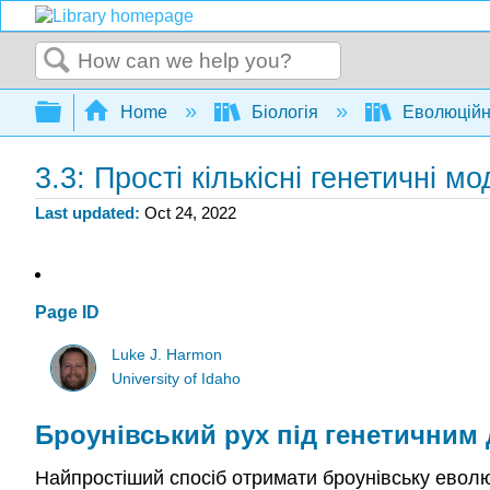
Search
Expand/collapse global hierarchy
Home
Біологія
Еволюційна
3.3: Прості кількісні генетичні м
Last updated
Oct 24, 2022
Page ID
Luke J. Harmon
University of Idaho
Броунівський рух під генетични
Найпростіший спосіб отримати броунівську еволю