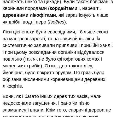
належать гінкго та цикади). Були також пов'язані з
хвойними породами (
кордайтами
і, нарешті,
деревними лікофітами
, які зараз існують лише
як дрібні водні перо (
Isoëtes
).
Ліси цієї епохи були своєрідними, і більше схожі
на мангрові зарості, то на «звичайні» ліси. Їх
систематично заливали припливи і прибійні хвилі,
і при цьому розкладання органіки відбувалося
повільно (так як не було фітофагових комах і
маленьких грибів). Отже, дно такого лісу,
ймовірно, було покрито брудом. Ця грязь була
обрізана численними кореневищами деревних
лікофітів.
Вони, як і багато інших дерев тих часів, мали
недосконале загущення, і рано чи пізно
зламалися і впали. Крім того, споричні дерева не
мали контролю над своїми мікроскопічними