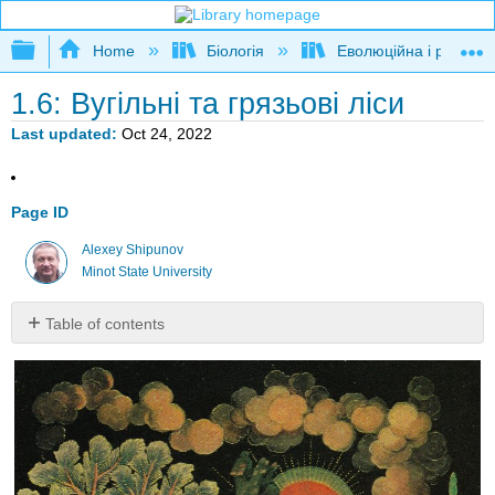
Expand/collapse global hierarchy
Home
Біологія
Еволюційна і розвива
1.6: Вугільні та грязьові ліси
Last updated
Oct 24, 2022
Page ID
Alexey Shipunov
Minot State University
Table of contents
No
headers