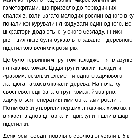
гаметофітами, що призвело до періодичних
спалахів, коли багато молодих рослин одного віку
почали конкурувати і ліквідувати один одного. Всі
ці фактори додають існуючого безладу, і нижчі
рівні цих лісів були буквально завалені деревною
підстилкою великих розмірів.
Це було первинним грунтом походження плазунів
і літаючих комах. Ці дві групи могли походити
«разом», оскільки елементи одного харчового
ланцюга також включали дерева. На початку
своєї еволюції багато груп комах, ймовірно,
харчуються генеративними органами рослин.
Потім бабки утворили перших літаючих хижаків, і
в якості відповіді таргани і цвіркуни пішли в шар
підстилки.
Деякі земноводні повільно еволюціонували в бік