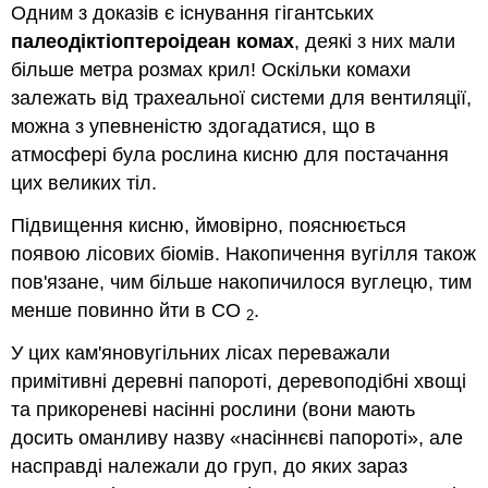
Одним з доказів є існування гігантських
палеодіктіоптероідеан комах
, деякі з них мали
більше метра розмах крил! Оскільки комахи
залежать від трахеальної системи для вентиляції,
можна з упевненістю здогадатися, що в
атмосфері була рослина кисню для постачання
цих великих тіл.
Підвищення кисню, ймовірно, пояснюється
появою лісових біомів. Накопичення вугілля також
пов'язане, чим більше накопичилося вуглецю, тим
менше повинно йти в СО
.
2
У цих кам'яновугільних лісах переважали
примітивні деревні папороті, деревоподібні хвощі
та прикореневі насінні рослини (вони мають
досить оманливу назву «насіннєві папороті», але
насправді належали до груп, до яких зараз