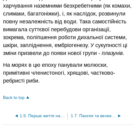
харчування наземними безхребетними (як комахи,
слимаки, багатоніжки), і, як наслідок, розвинули
повну незалежність від води. Така самостійність
вимагала суттєвої перебудови організації,
зокрема, поліпшення роботи дихальної системи,
шкіри, запліднення, ембріогенезу. У сукупності ці
зміни призвели до появи нової групи -
плазунів
.
На морях в цю епоху панували молюски,
примітивні членистоногі, хрящові, частково-
ребристі риби.
Back to top
1.5: Перше життя на суші
1.7: Пангея та велике вимирання