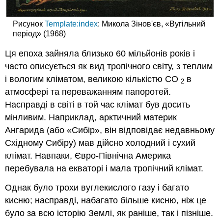
Рисунок
Template:index
: Микола Зінов'єв, «Вугільний
період» (1968)
Ця епоха зайняла близько 60 мільйонів років і
часто описується як вид тропічного світу, з теплим
і вологим кліматом, великою кількістю CO
в
2
атмосфері та переважанням папоротей.
Насправді в світі в той час клімат був досить
мінливим. Наприклад, арктичний материк
Ангарида (або «Сибір», він відповідає недавньому
Східному Сибіру) мав дійсно холодний і сухий
клімат. Навпаки, Євро-Північна Америка
перебувала на екваторі і мала тропічний клімат.
Однак було трохи вуглекислого газу і багато
кисню; насправді, набагато більше кисню, ніж це
було за всю історію Землі, як раніше, так і пізніше.