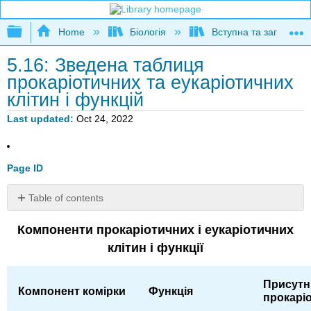
Expand/collapse global hierarchy
Home
Біологія
Вступна та загальна б
5.16: Зведена таблиця
прокаріотичних та еукаріотичних
клітин і функцій
Last updated
Oct 24, 2022
Page ID
Table of contents
Посилання
Компоненти прокаріотичних і еукаріотичних
клітин і функції
Присутн
Компонент комірки
Функція
прокаріо