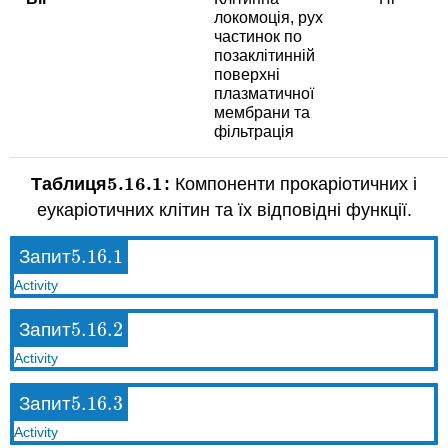
локомоція, рух
частинок по
позаклітинній
поверхні
плазматичної
мембрани та
фільтрація
5.16.
1
Таблиця
:
Компоненти прокаріотичних і
5.16.
1
еукаріотичних клітин та їх відповідні функції.
5.16.
1
Запит
5.16.
1
Activity
5.16.
2
Запит
5.16.
2
Activity
5.16.
3
Запит
5.16.
3
Activity