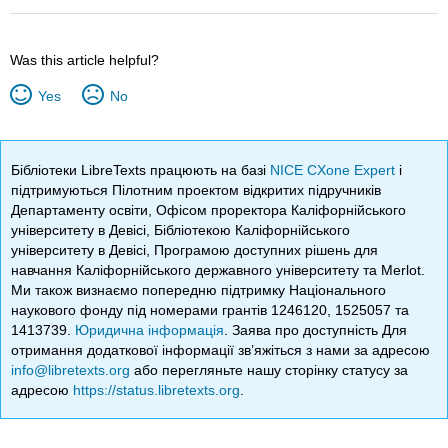
Was this article helpful?
Yes
No
Бібліотеки LibreTexts працюють на базі
NICE CXone Expert
і
підтримуються Пілотним проектом відкритих підручників
Департаменту освіти, Офісом проректора Каліфорнійського
університету в Девісі, Бібліотекою Каліфорнійського
університету в Девісі, Програмою доступних рішень для
навчання Каліфорнійського державного університету та Merlot.
Ми також визнаємо попередню підтримку Національного
наукового фонду під номерами грантів 1246120, 1525057 та
1413739.
Юридична інформація
. Заява про доступність Для
отримання додаткової інформації зв’яжіться з нами за адресою
info@libretexts.org
або перегляньте нашу сторінку статусу за
адресою
https://status.libretexts.org
.