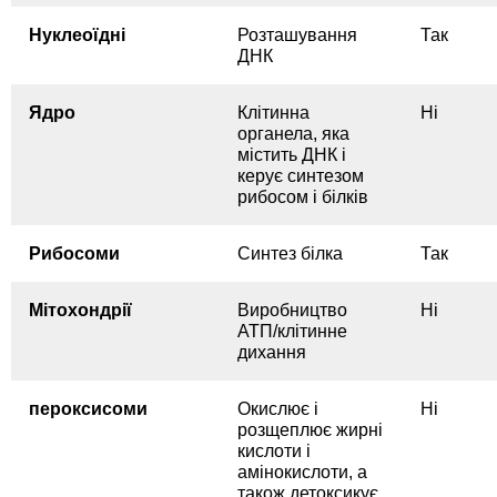
Нуклеоїдні
Розташування
Так
ДНК
Ядро
Клітинна
Ні
органела, яка
містить ДНК і
керує синтезом
рибосом і білків
Рибосоми
Синтез білка
Так
Мітохондрії
Виробництво
Ні
АТП/клітинне
дихання
пероксисоми
Окислює і
Ні
розщеплює жирні
кислоти і
амінокислоти, а
також детоксикує