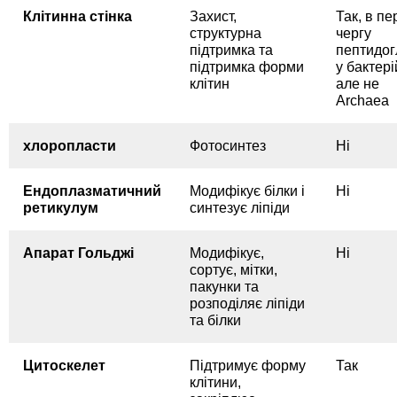
Клітинна стінка
Захист,
Так, в п
структурна
чергу
підтримка та
пептидог
підтримка форми
у бактері
клітин
але не
Archaea
хлоропласти
Фотосинтез
Ні
Ендоплазматичний
Модифікує білки і
Ні
ретикулум
синтезує ліпіди
Апарат Гольджі
Модифікує,
Ні
сортує, мітки,
пакунки та
розподіляє ліпіди
та білки
Цитоскелет
Підтримує форму
Так
клітини,