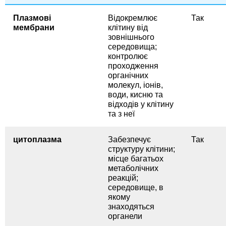
Плазмові
Відокремлює
Так
мембрани
клітину від
зовнішнього
середовища;
контролює
проходження
органічних
молекул, іонів,
води, кисню та
відходів у клітину
та з неї
цитоплазма
Забезпечує
Так
структуру клітини;
місце багатьох
метаболічних
реакцій;
середовище, в
якому
знаходяться
органели