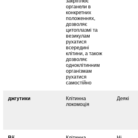
закріплює
органели в
конкретних
положеннях,
дозволяє
цитоплазмі та
везикулам
рухатися
всередині
клітини, а також
дозволяє
одноклітинним
організмам
рухатися
самостійно
джгутики
Клітинна
Деякі
локомоція
Вії
Клітинна
Ні