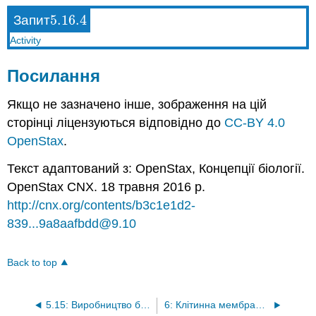
5.16.
4
Запит
5.16.
4
Activity
Посилання
Якщо не зазначено інше, зображення на цій
сторінці ліцензуються відповідно до
CC-BY 4.0
OpenStax
.
Текст адаптований з: OpenStax
, Концепції біології.
OpenStax CNX. 18 травня 2016 р.
http://cnx.org/contents/b3c1e1d2-
839...9a8aafbdd@9.10
Back to top
5.15: Виробництво білка
6: Клітинна мембрана та транспорт