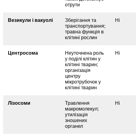
отрути
Везикули і вакуолі
Зберігання та
Ні
транспортування;
травна функція в
клітині рослин
Центросома
Неуточнена роль
Ні
у поділі клітин у
клітині тварин;
організація
центру
мікротрубочок у
клітині тварин
Лізосоми
Травлення
Ні
макромолекул;
утилізація
зношених
органел