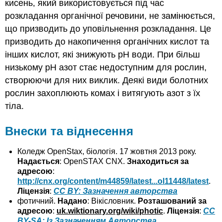
кисень, який використовується під час
розкладання органічної речовини, не замінюється,
що призводить до уповільнення розкладання. Це
призводить до накопичення органічних кислот та
інших кислот, які знижують рН води. При більш
низькому рН азот стає недоступним для рослин,
створюючи для них виклик. Деякі види болотних
рослин захоплюють комах і витягують азот з їх
тіла.
Внески та віднесення
Коледж OpenStax, біологія. 17 жовтня 2013 року.
Надається
: OpenSTAX CNX.
Знаходиться за
адресою
:
http://cnx.org/content/m44859/latest...ol11448/latest
.
Ліцензія
:
CC BY: Зазначення авторства
фотичний.
Надано
: Вікісловник.
Розташований за
адресою
:
uk.wiktionary.org/wiki/photic
.
Ліцензія
:
CC
BY-SA: Із Зазначенням Авторства