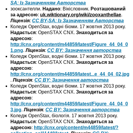
SA: Із Зазначенням Авторства
зооксантелли.
Надано
: Вікісловник.
Розташований
за адресою
:
uk.wiktionary.org/wiki/zooxanthellae
.
Ліцензія
:
CC BY-SA: Із Зазначенням Авторства
Коледж OpenStax, водні біоми. 17 жовтня 2013 року.
Надається
: OpenSTAX CNX.
Знаходиться за
адресою
:
http://cnx.org/content/m44859/latest/Figure_44_04_0
1.png
.
Ліцензія
:
CC BY: Зазначення авторства
Коледж OpenStax, водні біоми. 17 жовтня 2013 року.
Надається
: OpenSTAX CNX.
Знаходиться за
адресою
:
http://cnx.org/content/m44859/latest...e_44_04_02.jpg
.
Ліцензія
:
CC BY: Зазначення авторства
Коледж OpenStax, водні біоми. 17 жовтня 2013 року.
Надається
: OpenSTAX CNX.
Знаходиться за
адресою
:
http://cnx.org/content/m44859/latest/Figure_44_04_0
3.jpg
.
Ліцензія
:
CC BY: Зазначення авторства
Коледж OpenStax, біологія. 17 жовтня 2013 року.
Надається
: OpenSTAX CNX.
Знаходиться за
адресою
:
http://cnx.org/content/m44859/latest/?