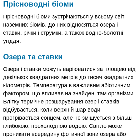
Прісноводні біоми
Прісноводні біоми зустрічаються у всьому світі
наземних біомів. До них відносяться озера і
ставки, річки і струмки, а також водно-болотні
угіддя.
Озера та ставки
Озера і ставки можуть варіюватися за площею від
декількох квадратних метрів до тисяч квадратних
кілометрів. Температура є важливим абіотичним
фактором, що впливає на знайдені там організми.
Влітку термічне розшарування озер і ставків
відбувається, коли верхній шар води
прогрівається сонцем, але не змішується з більш
глибокою, прохолодною водою. Світло може
проникати всередину фотичної зони озера або