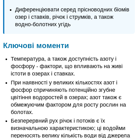
Диференціювати серед прісноводних біомів
озер і ставків, річок і струмків, а також
водно-болотних угідь
Ключові моменти
Температура, а також доступність азоту і
фосфору - фактори, що впливають на живі
істоти в озерах і ставках.
При наявності у великих кількостях азот і
фосфор спричиняють потенційно згубне
цвітіння водоростей в озерах; азот також є
обмежуючим фактором для росту рослин на
болотах.
Безперервний рух річок і потоків є їх
визначальною характеристикою; ці водойми
переносять велику кількість води від джерела