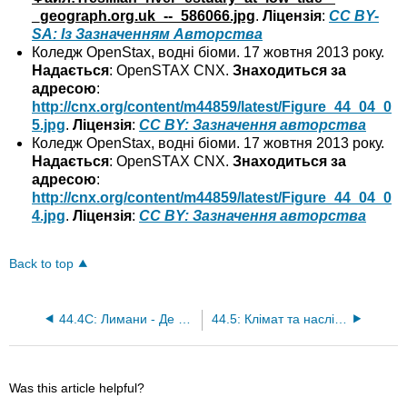
_geograph.org.uk_--_586066.jpg
.
Ліцензія
:
CC BY-
SA: Із Зазначенням Авторства
Коледж OpenStax, водні біоми. 17 жовтня 2013 року.
Надається
: OpenSTAX CNX.
Знаходиться за
адресою
:
http://cnx.org/content/m44859/latest/Figure_44_04_0
5.jpg
.
Ліцензія
:
CC BY: Зазначення авторства
Коледж OpenStax, водні біоми. 17 жовтня 2013 року.
Надається
: OpenSTAX CNX.
Знаходиться за
адресою
:
http://cnx.org/content/m44859/latest/Figure_44_04_0
4.jpg
.
Ліцензія
:
CC BY: Зазначення авторства
Back to top
44.4C: Лимани - Де океан зустрічається з прісною водою
44.5: Клімат та наслідки глобальних змін клімату
Was this article helpful?