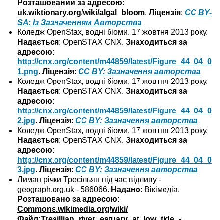
Розташований за адресою
:
uk.wiktionary.org/wiki/algal_bloom
.
Ліцензія
:
CC BY-
SA: Із Зазначенням Авторства
Коледж OpenStax, водні біоми. 17 жовтня 2013 року.
Надається
: OpenSTAX CNX.
Знаходиться за
адресою
:
http://cnx.org/content/m44859/latest/Figure_44_04_0
1.png
.
Ліцензія
:
CC BY: Зазначення авторства
Коледж OpenStax, водні біоми. 17 жовтня 2013 року.
Надається
: OpenSTAX CNX.
Знаходиться за
адресою
:
http://cnx.org/content/m44859/latest/Figure_44_04_0
2.jpg
.
Ліцензія
:
CC BY: Зазначення авторства
Коледж OpenStax, водні біоми. 17 жовтня 2013 року.
Надається
: OpenSTAX CNX.
Знаходиться за
адресою
:
http://cnx.org/content/m44859/latest/Figure_44_04_0
3.jpg
.
Ліцензія
:
CC BY: Зазначення авторства
Лиман річки Тресільян під час відливу -
geograph.org.uk - 586066.
Надано
: Вікімедіа.
Розташовано за адресою
:
Commons.wikimedia.org/wiki/
Файл:Tresillian_river_estuary_at_low_tide_-