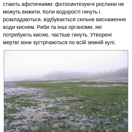
стають афотичними: фотосинтезуючі рослини не
можуть вижити. Коли водорості гинуть і
розкладаються, відбувається сильне виснаження
води киснем. Риби та інші організми, які
потребують кисню, частіше гинуть. Утворені
мертві зони зустрічаються по всій земній кулі.