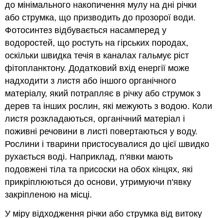
до мінімального накопичення мулу на дні річки
або струмка, що призводить до прозорої води.
Фотосинтез відбувається насамперед у
водоростей, що ростуть на гірських породах,
оскільки швидка течія в каналах гальмує ріст
фітопланктону. Додатковий вхід енергії може
надходити з листя або іншого органічного
матеріалу, який потрапляє в річку або струмок з
дерев та інших рослин, які межують з водою. Коли
листя розкладаються, органічний матеріал і
поживні речовини в листі повертаються у воду.
Рослини і тварини пристосувалися до цієї швидко
рухається воді. Наприклад, п'явки мають
подовжені тіла та присоски на обох кінцях, які
прикріплюються до основи, утримуючи п'явку
закріпленою на місці.
У міру відходження річки або струмка від витоку