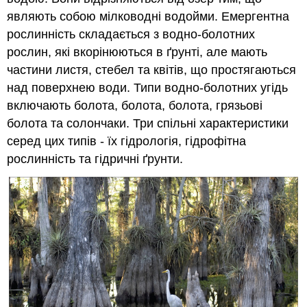
являють собою мілководні водойми. Емергентна
рослинність складається з водно-болотних
рослин, які вкорінюються в ґрунті, але мають
частини листя, стебел та квітів, що простягаються
над поверхнею води. Типи водно-болотних угідь
включають болота, болота, болота, грязьові
болота та солончаки. Три спільні характеристики
серед цих типів - їх гідрологія, гідрофітна
рослинність та гідричні ґрунти.