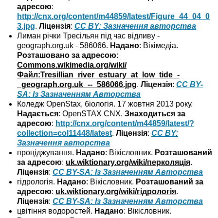
адресою
:
http://cnx.org/content/m44859/latest/Figure_44_04_0
3.jpg
.
Ліцензія
:
CC BY: Зазначення авторства
Лиман річки Тресільян під час відливу -
geograph.org.uk - 586066.
Надано
: Вікімедіа.
Розташовано за адресою
:
Commons.wikimedia.org/wiki/
Файл:Tresillian_river_estuary_at_low_tide_-
_geograph.org.uk_--_586066.jpg
.
Ліцензія
:
CC BY-
SA: Із Зазначенням Авторства
Коледж OpenStax, біологія. 17 жовтня 2013 року.
Надається
: OpenSTAX CNX.
Знаходиться за
адресою
:
http://cnx.org/content/m44859/latest/?
collection=col11448/latest
.
Ліцензія
:
CC BY:
Зазначення авторства
проціджування.
Надано
: Вікісловник.
Розташований
за адресою
:
uk.wiktionary.org/wiki/перколяція
.
Ліцензія
:
CC BY-SA: Із Зазначенням Авторства
гідрологія.
Надано
: Вікісловник.
Розташований за
адресою
:
uk.wiktionary.org/wiki/гідрологія
.
Ліцензія
:
CC BY-SA: Із Зазначенням Авторства
цвітіння водоростей.
Надано
: Вікісловник.