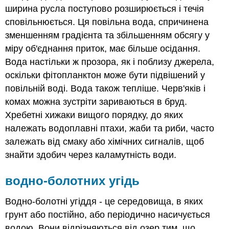
ширина русла поступово розширюється і течія
сповільнюється. Ця повільна вода, спричинена
зменшенням градієнта та збільшенням обсягу у
міру об'єднання приток, має більше осідання.
Вода настільки ж прозора, як і поблизу джерела,
оскільки фітопланктон може бути підвішений у
повільній воді. Вода також тепліше. Черв'яків і
комах можна зустріти зариваються в бруд.
Хребетні хижаки вищого порядку, до яких
належать водоплавні птахи, жаби та риби, часто
залежать від смаку або хімічних сигналів, щоб
знайти здобич через каламутність води.
водно-болотних угідь
Водно-болотні угіддя - це середовища, в яких
грунт або постійно, або періодично насичується
водою. Вони відрізняються від озер тим, що