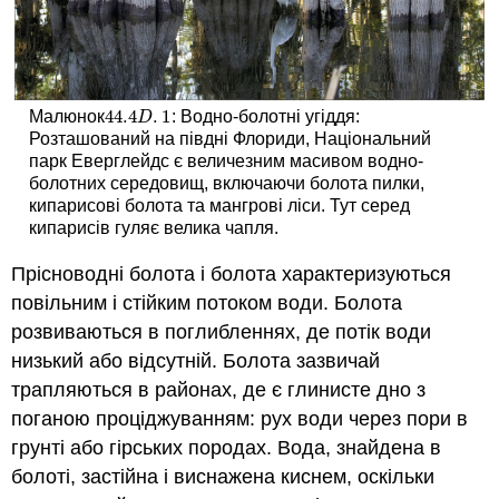
44.4
.
1
Малюнок
: Водно-болотні угіддя:
44.4
D
.
1
D
Розташований на півдні Флориди, Національний
парк Еверглейдс є величезним масивом водно-
болотних середовищ, включаючи болота пилки,
кипарисові болота та мангрові ліси. Тут серед
кипарисів гуляє велика чапля.
Прісноводні болота і болота характеризуються
повільним і стійким потоком води. Болота
розвиваються в поглибленнях, де потік води
низький або відсутній. Болота зазвичай
трапляються в районах, де є глинисте дно з
поганою проціджуванням: рух води через пори в
грунті або гірських породах. Вода, знайдена в
болоті, застійна і виснажена киснем, оскільки