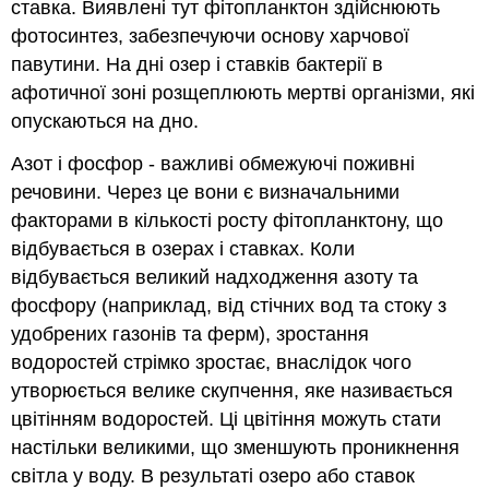
ставка. Виявлені тут фітопланктон здійснюють
фотосинтез, забезпечуючи основу харчової
павутини. На дні озер і ставків бактерії в
афотичної зоні розщеплюють мертві організми, які
опускаються на дно.
Азот і фосфор - важливі обмежуючі поживні
речовини. Через це вони є визначальними
факторами в кількості росту фітопланктону, що
відбувається в озерах і ставках. Коли
відбувається великий надходження азоту та
фосфору (наприклад, від стічних вод та стоку з
удобрених газонів та ферм), зростання
водоростей стрімко зростає, внаслідок чого
утворюється велике скупчення, яке називається
цвітінням водоростей. Ці цвітіння можуть стати
настільки великими, що зменшують проникнення
світла у воду. В результаті озеро або ставок