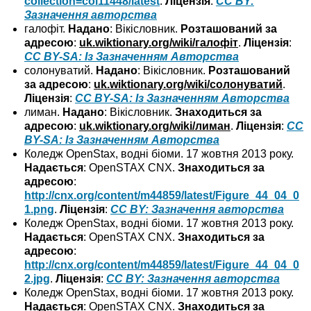
collection=col11448/latest
.
Ліцензія
:
CC BY:
Зазначення авторства
галофіт.
Надано
: Вікісловник.
Розташований за
адресою
:
uk.wiktionary.org/wiki/галофіт
.
Ліцензія
:
CC BY-SA: Із Зазначенням Авторства
солонуватий.
Надано
: Вікісловник.
Розташований
за адресою
:
uk.wiktionary.org/wiki/солонуватий
.
Ліцензія
:
CC BY-SA: Із Зазначенням Авторства
лиман.
Надано
: Вікісловник.
Знаходиться за
адресою
:
uk.wiktionary.org/wiki/лиман
.
Ліцензія
:
CC
BY-SA: Із Зазначенням Авторства
Коледж OpenStax, водні біоми. 17 жовтня 2013 року.
Надається
: OpenSTAX CNX.
Знаходиться за
адресою
:
http://cnx.org/content/m44859/latest/Figure_44_04_0
1.png
.
Ліцензія
:
CC BY: Зазначення авторства
Коледж OpenStax, водні біоми. 17 жовтня 2013 року.
Надається
: OpenSTAX CNX.
Знаходиться за
адресою
:
http://cnx.org/content/m44859/latest/Figure_44_04_0
2.jpg
.
Ліцензія
:
CC BY: Зазначення авторства
Коледж OpenStax, водні біоми. 17 жовтня 2013 року.
Надається
: OpenSTAX CNX.
Знаходиться за