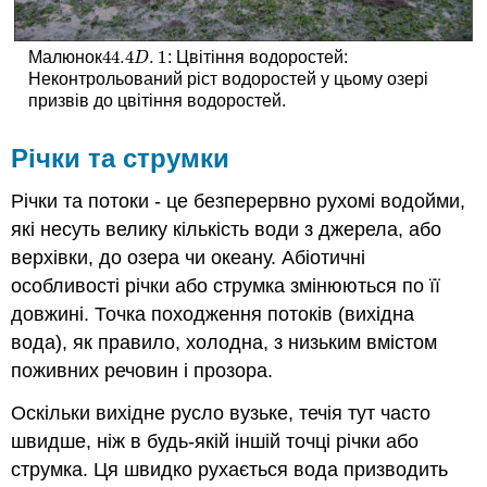
44.4
.
1
Малюнок
: Цвітіння водоростей:
44.4
D
.
1
D
Неконтрольований ріст водоростей у цьому озері
призвів до цвітіння водоростей.
Річки та струмки
Річки та потоки - це безперервно рухомі водойми,
які несуть велику кількість води з джерела, або
верхівки, до озера чи океану. Абіотичні
особливості річки або струмка змінюються по її
довжині. Точка походження потоків (вихідна
вода), як правило, холодна, з низьким вмістом
поживних речовин і прозора.
Оскільки вихідне русло вузьке, течія тут часто
швидше, ніж в будь-якій іншій точці річки або
струмка. Ця швидко рухається вода призводить