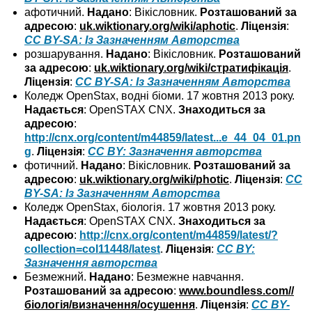
афотичний.
Надано
: Вікісловник.
Розташований за
адресою
:
uk.wiktionary.org/wiki/aphotic
.
Ліцензія
:
CC BY-SA: Із Зазначенням Авторства
розшарування.
Надано
: Вікісловник.
Розташований
за адресою
:
uk.wiktionary.org/wiki/стратифікація
.
Ліцензія
:
CC BY-SA: Із Зазначенням Авторства
Коледж OpenStax, водні біоми. 17 жовтня 2013 року.
Надається
: OpenSTAX CNX.
Знаходиться за
адресою
:
http://cnx.org/content/m44859/latest...e_44_04_01.pn
g
.
Ліцензія
:
CC BY: Зазначення авторства
фотичний.
Надано
: Вікісловник.
Розташований за
адресою
:
uk.wiktionary.org/wiki/photic
.
Ліцензія
:
CC
BY-SA: Із Зазначенням Авторства
Коледж OpenStax, біологія. 17 жовтня 2013 року.
Надається
: OpenSTAX CNX.
Знаходиться за
адресою
:
http://cnx.org/content/m44859/latest/?
collection=col11448/latest
.
Ліцензія
:
CC BY:
Зазначення авторства
Безмежний.
Надано
: Безмежне навчання.
Розташований за адресою
:
www.boundless.com//
біологія/визначення/осушення
.
Ліцензія
:
CC BY-