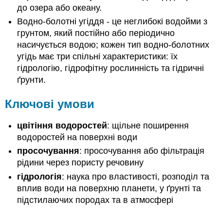
до озера або океану.
Водно-болотні угіддя - це неглибокі водойми з
грунтом, який постійно або періодично
насичується водою; кожен тип водно-болотних
угідь має три спільні характеристики: їх
гідрологію, гідрофітну рослинність та гідричні
ґрунти.
Ключові умови
цвітіння водоростей
: щільне поширення
водоростей на поверхні води
просочування
: просочування або фільтрація
рідини через пористу речовину
гідрологія
: наука про властивості, розподіл та
вплив води на поверхню планети, у ґрунті та
підстилаючих породах та в атмосфері