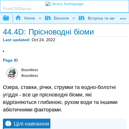
PrintCSSDense
Expand/collapse global hierarchy
Home
Біологія
Вступна та загальна б
44.4D: Прісноводні біоми
Last updated
Oct 24, 2022
Page ID
Boundless
Boundless
Озера, ставки, річки, струмки та водно-болотні
угіддя - все це прісноводні біоми, які
відрізняються глибиною, рухом води та іншими
абіотичними факторами.
Цілі навчання