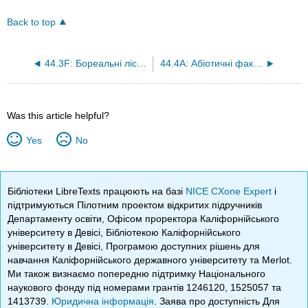
Back to top
44.3F: Бореальні ліси та арктична тундра
44.4A: Абіотичні фактори, що впливають на водні біоми
Was this article helpful?
Yes
No
Бібліотеки LibreTexts працюють на базі
NICE CXone Expert
і
підтримуються Пілотним проектом відкритих підручників
Департаменту освіти, Офісом проректора Каліфорнійського
університету в Девісі, Бібліотекою Каліфорнійського
університету в Девісі, Програмою доступних рішень для
навчання Каліфорнійського державного університету та Merlot.
Ми також визнаємо попередню підтримку Національного
наукового фонду під номерами грантів 1246120, 1525057 та
1413739.
Юридична інформація
. Заява про доступність Для