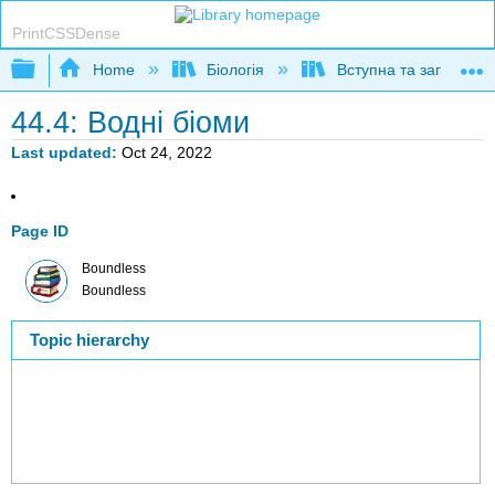
PrintCSSDense
Expand/collapse global hierarchy
Home
Біологія
Вступна та загальна б
44.4: Водні біоми
Last updated
Oct 24, 2022
Page ID
Boundless
Boundless
Topic hierarchy